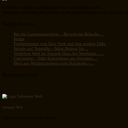
Ich heiße Sabiene und lade dich hier zum Träumen ein.
Wenn du noch mehr über mich wissen willst, dann besuche einfach m
Simply the best
Bei der Lumpenmacherei – Bayerische Bräuche…
Home
Freiheitsstatue von New York und ihre großen Füße
Spirale auf Teneriffa – Mein Beitrag für…
Verkehrte Welt im Toppels Haus bei Wertheim –…
Catcontent – Süße Katzenfotos aus Kroatien…
Herz aus Weidenzweigen vom Polarkreis –…
Besucht mich auf:
Sabienes Welt
Lifestyle in den besten Jahren