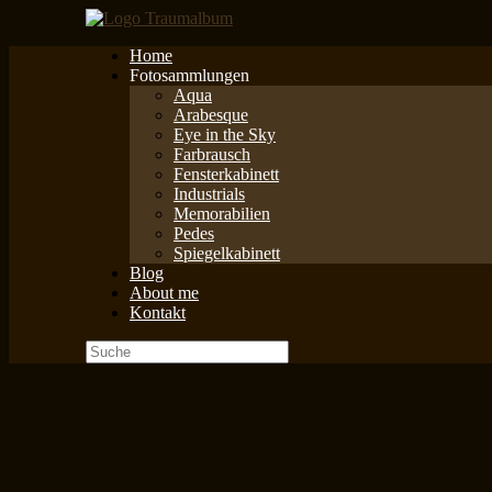
Zum
Inhalt
Home
springen
Fotosammlungen
Aqua
Arabesque
Eye in the Sky
Farbrausch
Fensterkabinett
Industrials
Memorabilien
Pedes
Spiegelkabinett
Blog
About me
Kontakt
Suche
nach: