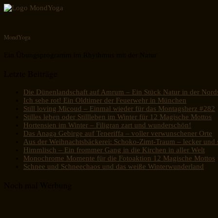
MondYoga
Ein Übungsprogramm im Rhythmus mit der Natur
Letzte Beiträge
Die Dünenlandschaft auf Amrum – Ein Stück Natur in der Nord
Ich sehe rot! Ein Oldtimer der Feuerwehr in München
Still loving Micoud – Einmal wieder für das Montagsherz #282
Stilles leben oder Stillleben im Winter für 12 Magische Mottos
Hortensien im Winter – Filigran zart und wunderschön!
Das Anaga Gebirge auf Teneriffa – voller verwunschener Orte
Aus der Weihnachtsbäckerei: Schoko-Zimt-Traum – lecker und s
Himmlisch – Ein frommer Gang in die Kirchen in aller Welt
Monochrome Momente für die Fotoaktion 12 Magische Mottos
Schnee und Schneechaos und das weiße Winterwunderland
Noch mal Werbung