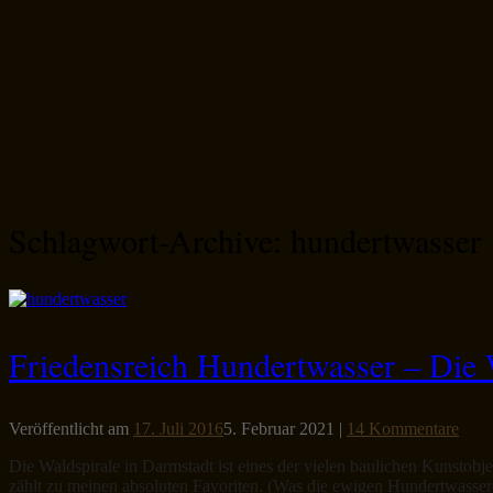
Schlagwort-Archive:
hundertwasser
Friedensreich Hundertwasser – Die 
Veröffentlicht am
17. Juli 2016
5. Februar 2021
|
14 Kommentare
Die Waldspirale in Darmstadt ist eines der vielen baulichen Kunstob
zählt zu meinen absoluten Favoriten. (Was die ewigen Hundertwasser-