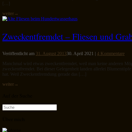
[…]
weiter
→
Zweckentfremdet – Fliesen und Gra
Veröffentlicht am
31. August 2013
30. April 2021
|
4 Kommentare
Manchmal wird etwas zweckentfremdet, weil man keine anderen Mögl
zweckentfremdet. Bei dieser Gelegenheit landen allerlei Blumentöpfe 
hat. Weil Zweckentfremdung gerade das […]
weiter
→
Auf der Suche
Suche
nach:
Über mich