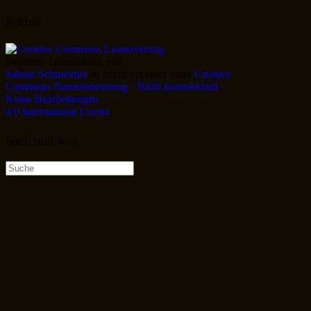
Rechte
Sabienes Traumalbum
von
Sabine Schmelmer
ist lizenziert unter einer
Creative
Commons Namensnennung - Nicht kommerziell -
Keine Bearbeitungen
4.0 International Lizenz
.
Such mal was
Suche
nach: