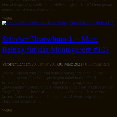
einmal diagonal gestreift. Oder vielleicht gleich Karo? Denn genau
genommen ist dieses Muster […]
weiter
→
Schicker Haarschmuck – Mein
Beitrag für das Montagsherz #127
Veröffentlicht am
20. Januar 2014
30. März 2021
|
8 Kommentare
Diesmal bin ich zum 32. Mal beim Montagsherz dabei. Diese
Fotoaktion von Frau Waldspecht geht dabei in die 127. Runde und
erfreut sich wöchentlich einer regen Beteiligung. Ein echter
„neverending“ Dauerbrenner! Vielleicht sollte Frau Waldspecht den
Begriff „Montagsherz“ als eingetragenes Warenzeichen schützen
lassen. Andererseits vielleicht besser nicht! Heute zeige ich euch ein
Herz, dass eigentlich […]
weiter
→