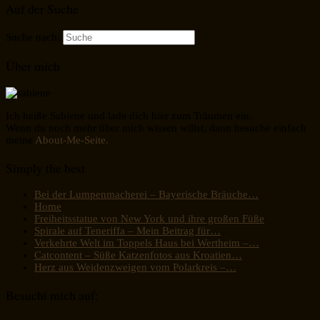
Auf der Suche
Suche nach:
Über mich
Ich heiße Sabiene und lade dich hier zum Träumen ein.
Wenn du noch mehr über mich wissen willst, dann besuche einfach
meine
About-Me-Seite.
Simply the best
Bei der Lumpenmacherei – Bayerische Bräuche…
Home
Freiheitsstatue von New York und ihre großen Füße
Spirale auf Teneriffa – Mein Beitrag für…
Verkehrte Welt im Toppels Haus bei Wertheim –…
Catcontent – Süße Katzenfotos aus Kroatien…
Herz aus Weidenzweigen vom Polarkreis –…
Besucht mich auf: