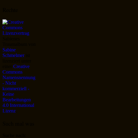
Rechte
Sabienes
Traumalbum
von
Sabine
Schmelmer
ist
lizenziert unter
einer
Creative
Commons
Namensnennung
- Nicht
kommerziell -
Keine
Bearbeitungen
4.0 International
Lizenz
.
Such mal was
Suche nach: