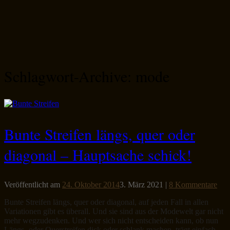
Schlagwort-Archive:
mode
Bunte Streifen längs, quer oder
diagonal – Hauptsache schick!
Veröffentlicht am
24. Oktober 2014
3. März 2021
|
8 Kommentare
Bunte Streifen längs, quer oder diagonal, auf jeden Fall in allen
Variationen gibt es überall. Und sie sind aus der Modewelt gar nicht
mehr wegzudenken. Und wer sich nicht entscheiden kann, ob nun
Längs- oder Querstreifen dick oder schlank machen, trägt einfach