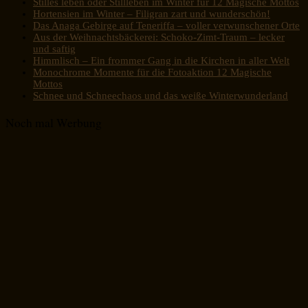
Stilles leben oder Stillleben im Winter für 12 Magische Mottos
Hortensien im Winter – Filigran zart und wunderschön!
Das Anaga Gebirge auf Teneriffa – voller verwunschener Orte
Aus der Weihnachtsbäckerei: Schoko-Zimt-Traum – lecker
und saftig
Himmlisch – Ein frommer Gang in die Kirchen in aller Welt
Monochrome Momente für die Fotoaktion 12 Magische
Mottos
Schnee und Schneechaos und das weiße Winterwunderland
Noch mal Werbung