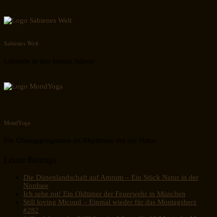
Sabienes Welt
Lifestyle in den besten Jahren
MondYoga
Ein Übungsprogramm im Rhythmus mit der Natur
Letzte Beiträge
Die Dünenlandschaft auf Amrum – Ein Stück Natur in der
Nordsee
Ich sehe rot! Ein Oldtimer der Feuerwehr in München
Still loving Micoud – Einmal wieder für das Montagsherz
#282