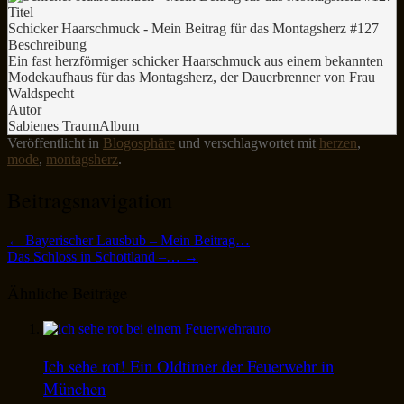
Titel
Schicker Haarschmuck - Mein Beitrag für das Montagsherz #127
Beschreibung
Ein fast herzförmiger schicker Haarschmuck aus einem bekannten
Modekaufhaus für das Montagsherz, der Dauerbrenner von Frau
Waldspecht
Autor
Sabienes TraumAlbum
Veröffentlicht in
Blogosphäre
und verschlagwortet mit
herzen
,
mode
,
montagsherz
.
Beitragsnavigation
←
Bayerischer Lausbub – Mein Beitrag…
Das Schloss in Schottland –…
→
Ähnliche Beiträge
Ich sehe rot! Ein Oldtimer der Feuerwehr in
München