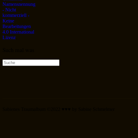
Namensnennung
- Nicht
kommerziell -
Keine
Bearbeitungen
4.0 International
Lizenz
.
Such mal was
Suche
nach:
Sabienes Traumalbum ©2022 ♥♥♥ by Sabine Schmelmer
Scroll
Up