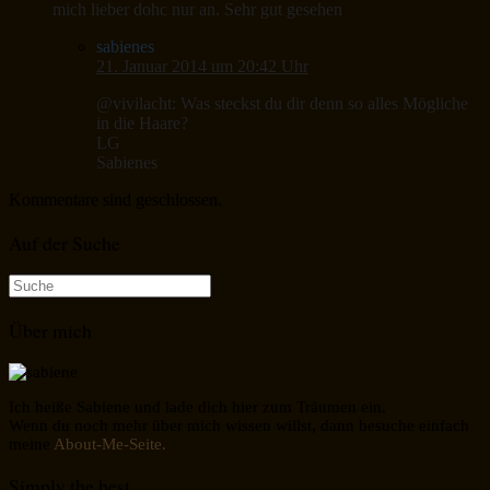
mich lieber dohc nur an. Sehr gut gesehen
sabienes
21. Januar 2014 um 20:42 Uhr
@vivilacht: Was steckst du dir denn so alles Mögliche
in die Haare?
LG
Sabienes
Kommentare sind geschlossen.
Auf der Suche
Suche
nach:
Über mich
Ich heiße Sabiene und lade dich hier zum Träumen ein.
Wenn du noch mehr über mich wissen willst, dann besuche einfach
meine
About-Me-Seite.
Simply the best