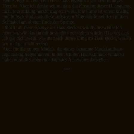
Heute zeige ich euch ein Herz, dass eigentlich gar kein richtiges
Herz ist. Aber ich denke schon, dass die Kreation dieser Haarspange
nicht rein zufällig herzförmig sein wird. Die Farbe ist schön knallig
und hübsch sind auch diese stilisierten Vogelköpfe mit dem pinken
Schnabel am oberen Ende der Spange.
Ob ich mir diese Spange ins Haar stecken würde, bezweifle ich
genauso, wie das sie mir besonders gut stehen würde. (Davon, dass
ich gar nicht weiß, wie man sich dieses Ding ins Haar steckt, wollen
wir mal gar nicht reden)
Aber für die jungen Mädels, die dieses bekannte Modekaufhaus
regelmäßig frequentieren, in dem ich den Haarschmuck entdeckt
habe, wird dies eher ein adäquates Accessoire darstellen.
***