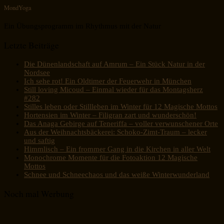
MondYoga
Ein Übungsprogramm im Rhythmus mit der Natur
Letzte Beiträge
Die Dünenlandschaft auf Amrum – Ein Stück Natur in der
Nordsee
Ich sehe rot! Ein Oldtimer der Feuerwehr in München
Still loving Micoud – Einmal wieder für das Montagsherz
#282
Stilles leben oder Stillleben im Winter für 12 Magische Mottos
Hortensien im Winter – Filigran zart und wunderschön!
Das Anaga Gebirge auf Teneriffa – voller verwunschener Orte
Aus der Weihnachtsbäckerei: Schoko-Zimt-Traum – lecker
und saftig
Himmlisch – Ein frommer Gang in die Kirchen in aller Welt
Monochrome Momente für die Fotoaktion 12 Magische
Mottos
Schnee und Schneechaos und das weiße Winterwunderland
Noch mal Werbung