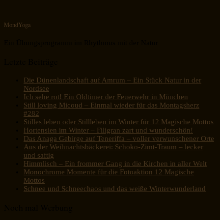
MondYoga
Ein Übungsprogramm im Rhythmus mit der Natur
Letzte Beiträge
Die Dünenlandschaft auf Amrum – Ein Stück Natur in der
Nordsee
Ich sehe rot! Ein Oldtimer der Feuerwehr in München
Still loving Micoud – Einmal wieder für das Montagsherz
#282
Stilles leben oder Stillleben im Winter für 12 Magische Mottos
Hortensien im Winter – Filigran zart und wunderschön!
Das Anaga Gebirge auf Teneriffa – voller verwunschener Orte
Aus der Weihnachtsbäckerei: Schoko-Zimt-Traum – lecker
und saftig
Himmlisch – Ein frommer Gang in die Kirchen in aller Welt
Monochrome Momente für die Fotoaktion 12 Magische
Mottos
Schnee und Schneechaos und das weiße Winterwunderland
Noch mal Werbung