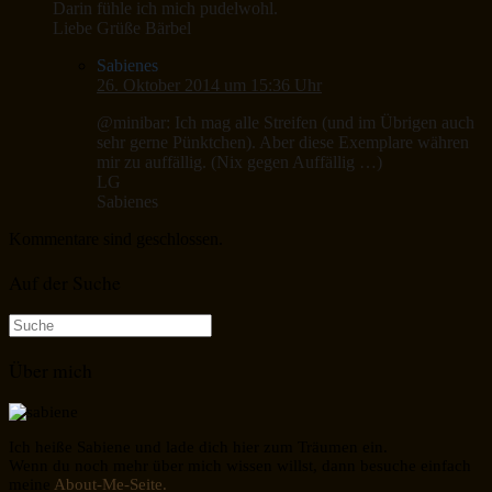
Darin fühle ich mich pudelwohl.
Liebe Grüße Bärbel
Sabienes
26. Oktober 2014 um 15:36 Uhr
@minibar: Ich mag alle Streifen (und im Übrigen auch
sehr gerne Pünktchen). Aber diese Exemplare währen
mir zu auffällig. (Nix gegen Auffällig …)
LG
Sabienes
Kommentare sind geschlossen.
Auf der Suche
Suche
nach:
Über mich
Ich heiße Sabiene und lade dich hier zum Träumen ein.
Wenn du noch mehr über mich wissen willst, dann besuche einfach
meine
About-Me-Seite.