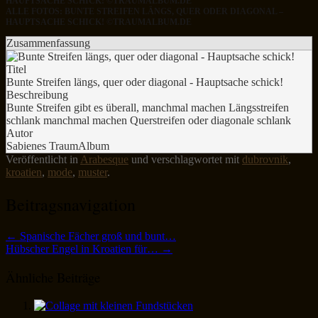
HAUPTSACHE SCHICK! ©TRAUMALBUM.DE
ALLE FOTOS: BUNTE STREIFEN LÄNGS, QUER ODER DIAGONAL –
HAUPTSACHE SCHICK! ©TRAUMALBUM.DE
Zusammenfassung
Titel
Bunte Streifen längs, quer oder diagonal - Hauptsache schick!
Beschreibung
Bunte Streifen gibt es überall, manchmal machen Längsstreifen
schlank manchmal machen Querstreifen oder diagonale schlank
Autor
Sabienes TraumAlbum
Veröffentlicht in
Arabesque
und verschlagwortet mit
dubrovnik
,
kroatien
,
mode
,
muster
.
Beitragsnavigation
←
Spanische Fächer groß und bunt…
Hübscher Engel in Kroatien für…
→
Ähnliche Beiträge