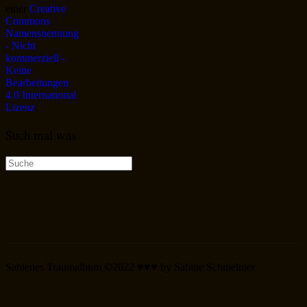
einer
Creative
Commons
Namensnennung
- Nicht
kommerziell -
Keine
Bearbeitungen
4.0 International
Lizenz
.
Such mal was
Suche
nach:
Sabienes Traumalbum ©2022 ♥♥♥ by Sabine Schmelmer
Scroll
Up