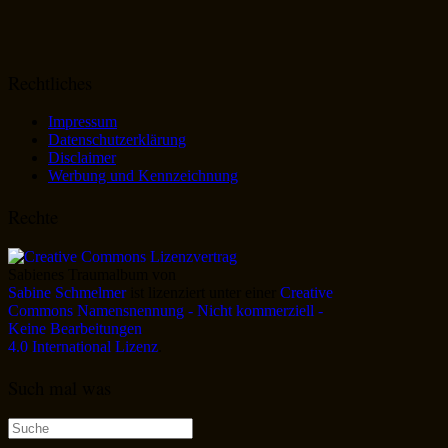
Rechtliches
Impressum
Datenschutzerklärung
Disclaimer
Werbung und Kennzeichnung
Rechte
Sabienes Traumalbum
von
Sabine Schmelmer
ist lizenziert unter einer
Creative
Commons Namensnennung - Nicht kommerziell -
Keine Bearbeitungen
4.0 International Lizenz
.
Such mal was
Suche
nach: