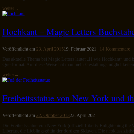
weiter
→
Hochkant – Magic Letters Buchstab
Veröffentlicht am
23. April 2015
19. Februar 2021
|
14 Kommentare
Das aktuelle Thema bei Magic Letters lautet „H wie Hochkant“ und be
Querformat. Auf diese Weise hat man mehr Gestaltungsmöglichkeiten, b
weiter
→
Freiheitsstatue von New York und i
Veröffentlicht am
22. Oktober 2013
23. April 2021
Die Freiheitsstatue von New York (offiziell Liberty Enlightening the 
Libertas, die Lieblingsgöttin der dortigen Sklaven. Die neoklassiz