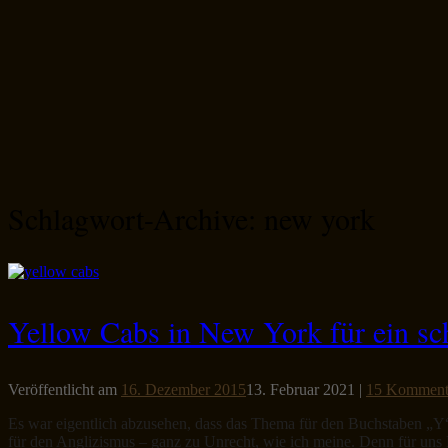
Schlagwort-Archive:
new york
Yellow Cabs in New York für ein sc
Veröffentlicht am
16. Dezember 2015
13. Februar 2021
|
15 Komment
Es war eigentlich abzusehen, dass das Thema für den Buchstaben „Y“ b
für den Anglizismus – ganz zu Unrecht, wie ich meine. Denn für un