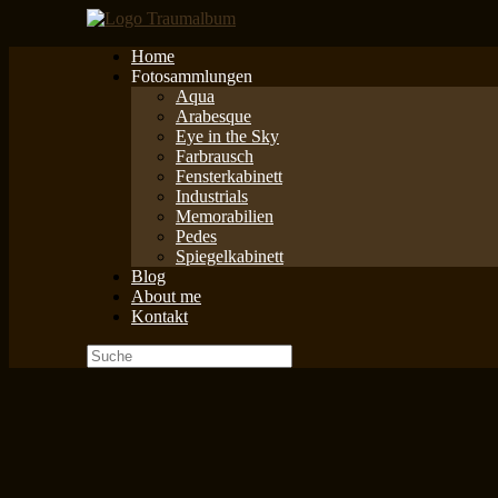
Zum
Inhalt
Home
springen
Fotosammlungen
Aqua
Arabesque
Eye in the Sky
Farbrausch
Fensterkabinett
Industrials
Memorabilien
Pedes
Spiegelkabinett
Blog
About me
Kontakt
Suche
nach: