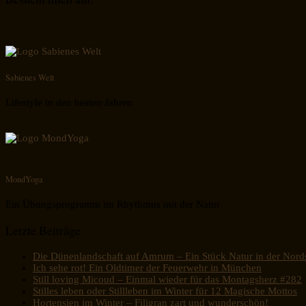
Sabienes Welt
Lifestyle in den besten Jahren
MondYoga
Ein Übungsprogramm im Rhythmus mit der Natur
Letzte Beiträge
Die Dünenlandschaft auf Amrum – Ein Stück Natur in der Nord
Ich sehe rot! Ein Oldtimer der Feuerwehr in München
Still loving Micoud – Einmal wieder für das Montagsherz #282
Stilles leben oder Stillleben im Winter für 12 Magische Mottos
Hortensien im Winter – Filigran zart und wunderschön!