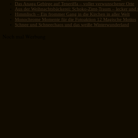
Das Anaga Gebirge auf Teneriffa – voller verwunschener Orte
Aus der Weihnachtsbäckerei: Schoko-Zimt-Traum – lecker und s
Himmlisch – Ein frommer Gang in die Kirchen in aller Welt
Monochrome Momente für die Fotoaktion 12 Magische Mottos
Schnee und Schneechaos und das weiße Winterwunderland
Noch mal Werbung