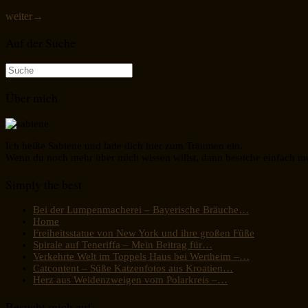
weiter
→
Auf der Suche
Suche
nach:
Über mich
Ich heiße Sabiene und lade dich hier zum Träumen ein.
Wenn du noch mehr über mich wissen willst, dann besuche einfach m
Simply the best
Bei der Lumpenmacherei – Bayerische Bräuche…
Home
Freiheitsstatue von New York und ihre großen Füße
Spirale auf Teneriffa – Mein Beitrag für…
Verkehrte Welt im Toppels Haus bei Wertheim –…
Catcontent – Süße Katzenfotos aus Kroatien…
Herz aus Weidenzweigen vom Polarkreis –…
Besucht mich auf: