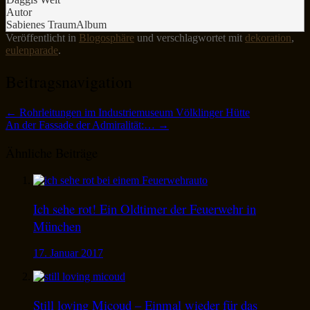
Autor
Sabienes TraumAlbum
Veröffentlicht in
Blogosphäre
und verschlagwortet mit
dekoration
,
eulenparade
.
Beitragsnavigation
←
Rohrleitungen im Industriemuseum Völklinger Hütte
An der Fassade der Admiralität:…
→
Ähnliche Beiträge
Ich sehe rot! Ein Oldtimer der Feuerwehr in
München
17. Januar 2017
Still loving Micoud – Einmal wieder für das