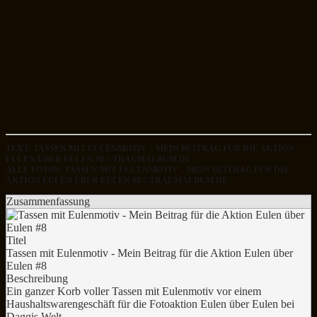
TEXT: TASSEN MIT EULENMOTIV – MEIN BEITRAG FÜR DIE AKTION
EULEN ÜBER EULEN #8 ©TRAUMALBUM.DE
ALLE FOTOS: TASSEN MIT EULENMOTIV – MEIN BEITRAG FÜR DIE
AKTION EULEN ÜBER EULEN #8 ©TRAUMALBUM.DE
Zusammenfassung
Titel
Tassen mit Eulenmotiv - Mein Beitrag für die Aktion Eulen über
Eulen #8
Beschreibung
Ein ganzer Korb voller Tassen mit Eulenmotiv vor einem
Haushaltswarengeschäft für die Fotoaktion Eulen über Eulen bei
Daggis Welt