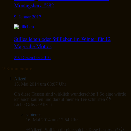
Montagsherz #282
9. Januar 2017
Stilles leben oder Stillleben im Winter für 12
Magische Mottos
29. Dezember 2016
9 Kommentare
Alizeti
15. Mai 2014 um 08:07 Uhr
Oh diese Tassen sind wirklich wunderschön!! So eine würde
ich auch kaufen und darauf meinen Tee schlürfen 🙂
Liebe Grüsse Alizeti
sabienes
16. Mai 2014 um 12:54 Uhr
@Alizeti: Soll ich dir eine solche Tasse besorgen? 🙂