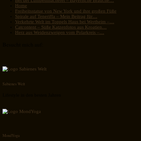
Bei der Lumpenmacherei – Bayerische Bräuche…
Home
Freiheitsstatue von New York und ihre großen Füße
Spirale auf Teneriffa – Mein Beitrag für…
Verkehrte Welt im Toppels Haus bei Wertheim –…
Catcontent – Süße Katzenfotos aus Kroatien…
Herz aus Weidenzweigen vom Polarkreis –…
Besucht mich auf:
Sabienes Welt
Lifestyle in den besten Jahren
MondYoga