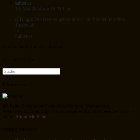
sabienes
18. Mai 2014 um 18:01 Uhr
@Daggi: Die Henkel gehen immer nur bei den falschen
Tassen ab!
LG
Sabienes
Kommentare sind geschlossen.
Auf der Suche
Suche
nach:
Über mich
Ich heiße Sabiene und lade dich hier zum Träumen ein.
Wenn du noch mehr über mich wissen willst, dann besuche einfach
meine
About-Me-Seite.
Simply the best