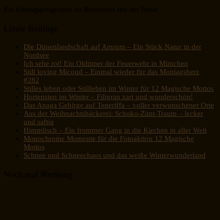
Ein Übungsprogramm im Rhythmus mit der Natur
Letzte Beiträge
Die Dünenlandschaft auf Amrum – Ein Stück Natur in der
Nordsee
Ich sehe rot! Ein Oldtimer der Feuerwehr in München
Still loving Micoud – Einmal wieder für das Montagsherz
#282
Stilles leben oder Stillleben im Winter für 12 Magische Mottos
Hortensien im Winter – Filigran zart und wunderschön!
Das Anaga Gebirge auf Teneriffa – voller verwunschener Orte
Aus der Weihnachtsbäckerei: Schoko-Zimt-Traum – lecker
und saftig
Himmlisch – Ein frommer Gang in die Kirchen in aller Welt
Monochrome Momente für die Fotoaktion 12 Magische
Mottos
Schnee und Schneechaos und das weiße Winterwunderland
Noch mal Werbung