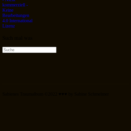
kommerziell -
Keine
Bearbeitungen
4.0 International
Lizenz
.
Such mal was
Suche
nach:
Sabienes Traumalbum ©2022 ♥♥♥ by Sabine Schmelmer
Scroll
Up