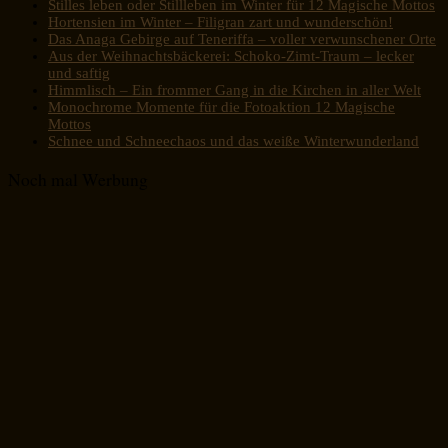
Stilles leben oder Stillleben im Winter für 12 Magische Mottos
Hortensien im Winter – Filigran zart und wunderschön!
Das Anaga Gebirge auf Teneriffa – voller verwunschener Orte
Aus der Weihnachtsbäckerei: Schoko-Zimt-Traum – lecker
und saftig
Himmlisch – Ein frommer Gang in die Kirchen in aller Welt
Monochrome Momente für die Fotoaktion 12 Magische
Mottos
Schnee und Schneechaos und das weiße Winterwunderland
Noch mal Werbung