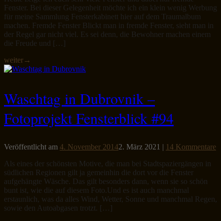
Fenster. Bei dieser Gelegenheit möchte ich ein klein wenig Werbung
für meine Sammlung Fensterkabinett hier auf dem Traumalbum
machen. Fremde Fenster Blickt man in fremde Fenster, sieht man in
der Regel gar nicht viel. Es sei denn, die Bewohner machen einem
die Freude und […]
weiter
→
Waschtag in Dubrovnik –
Fotoprojekt Fensterblick #94
Veröffentlicht am
4. November 2014
2. März 2021
|
14 Kommentare
Als eines der schönsten Motive, die man bei Stadtspaziergängen in
südlichen Regionen gilt ja gemeinhin die dort vor die Fenster
aufgehängte Wäsche. Das gilt besonders dann, wenn sie so schön
bunt ist, wie die auf diesem Foto.Und es ist auch manchmal
erstaunlich, was da alles Wind, Wetter, Sonne und manchmal Regen,
sowie den Autoabgasen trotzt. […]