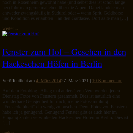
noch in Rosenheim gewohnt habe (und selbst dies ist schon lange
her) fuhr man gerne mal eben über die Alpen. Dabei landete man
entweder zwangsläufig in Südtirol oder – wenn Sprit, Geldbörse
und Kondition es erlaubten – an den Gardasee. Dort aalte man […]
weiter
→
Fenster zum Hof – Gesehen in den
Hackeschen Höfen in Berlin
Veröffentlicht am
4. März 2014
27. März 2021
|
10 Kommentare
Auf dem Fotoblog „Alltag mal anders“ von Vera werden jeden
Dienstag Fotos von Fenstern gesammelt. Dies ist natürlich eine
wunderbare Gelegenheit für mich, meine Fotosammlung
„Fensterkabinett“ ein wenig zu puschen. Denn Fotos von Fenstern
habe ich ja genügend. Genügend Fenster gibt es auch hier im
Eingang zu den verwinkelten Hackeschen Höfen in Berlin. Dies ist
[…]
weiter
→