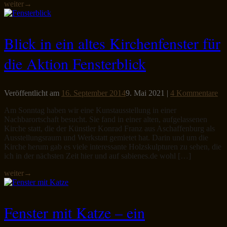
weiter
→
Blick in ein altes Kirchenfenster für
die Aktion Fensterblick
Veröffentlicht am
16. September 2014
9. Mai 2021
|
4 Kommentare
Am Sonntag haben wir eine Kunstausstellung in einer
Nachbarortschaft besucht. Sie fand in einer alten, aufgelassenen
Kirche statt, die der Künstler Konrad Franz aus Aschaffenburg als
Ausstellungsraum und Werkstatt gemietet hat. Darin und um die
Kirche herum gab es viele interessante Holzskulpturen zu sehen, die
ich in der nächsten Zeit hier und auf sabienes.de wohl […]
weiter
→
Fenster mit Katze – ein