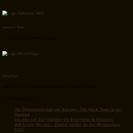
Sabienes Welt
Lifestyle in den besten Jahren
MondYoga
Ein Übungsprogramm im Rhythmus mit der Natur
Letzte Beiträge
Die Dünenlandschaft auf Amrum – Ein Stück Natur in der
Nordsee
Ich sehe rot! Ein Oldtimer der Feuerwehr in München
Still loving Micoud – Einmal wieder für das Montagsherz
#282