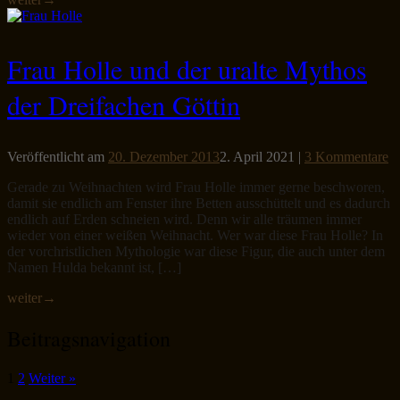
Frau Holle und der uralte Mythos
der Dreifachen Göttin
Veröffentlicht am
20. Dezember 2013
2. April 2021
|
3 Kommentare
Gerade zu Weihnachten wird Frau Holle immer gerne beschworen,
damit sie endlich am Fenster ihre Betten ausschüttelt und es dadurch
endlich auf Erden schneien wird. Denn wir alle träumen immer
wieder von einer weißen Weihnacht. Wer war diese Frau Holle? In
der vorchristlichen Mythologie war diese Figur, die auch unter dem
Namen Hulda bekannt ist, […]
weiter
→
Beitragsnavigation
1
2
Weiter »