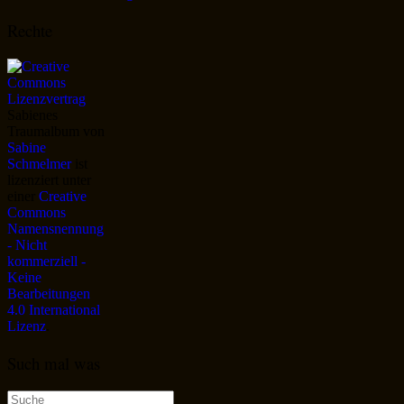
Rechte
Sabienes
Traumalbum
von
Sabine
Schmelmer
ist
lizenziert unter
einer
Creative
Commons
Namensnennung
- Nicht
kommerziell -
Keine
Bearbeitungen
4.0 International
Lizenz
.
Such mal was
Suche