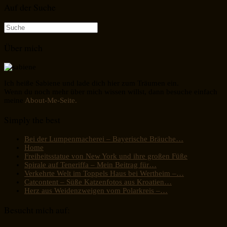
Auf der Suche
Suche
nach:
Über mich
Ich heiße Sabiene und lade dich hier zum Träumen ein.
Wenn du noch mehr über mich wissen willst, dann besuche einfach
meine
About-Me-Seite.
Simply the best
Bei der Lumpenmacherei – Bayerische Bräuche…
Home
Freiheitsstatue von New York und ihre großen Füße
Spirale auf Teneriffa – Mein Beitrag für…
Verkehrte Welt im Toppels Haus bei Wertheim –…
Catcontent – Süße Katzenfotos aus Kroatien…
Herz aus Weidenzweigen vom Polarkreis –…
Besucht mich auf: