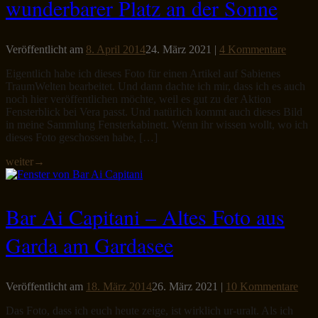
wunderbarer Platz an der Sonne
Veröffentlicht am
8. April 2014
24. März 2021
|
4 Kommentare
Eigentlich habe ich dieses Foto für einen Artikel auf Sabienes
TraumWelten bearbeitet. Und dann dachte ich mir, dass ich es auch
noch hier veröffentlichen möchte, weil es gut zu der Aktion
Fensterblick bei Vera passt. Und natürlich kommt auch dieses Bild
in meine Sammlung Fensterkabinett. Wenn ihr wissen wollt, wo ich
dieses Foto geschossen habe, […]
weiter
→
Bar Ai Capitani – Altes Foto aus
Garda am Gardasee
Veröffentlicht am
18. März 2014
26. März 2021
|
10 Kommentare
Das Foto, dass ich euch heute zeige, ist wirklich ur-uralt. Als ich