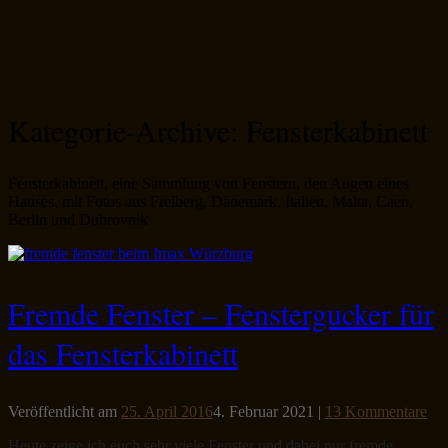
Kategorie-Archive:
Fensterkabinett
Fensterkabinett, eine Sammlung von Fenstern, den Augen eines
Hauses, mit Fotos aus Freiberg, Dänemark, Italien, Malta, Caen,
Berlin und Dubrovnik
Fremde Fenster – Fenstergucker für
das Fensterkabinett
Veröffentlicht am
25. April 2016
4. Februar 2021
|
13 Kommentare
Heute zeige ich euch sehr viele Fenster und dabei nur fremde