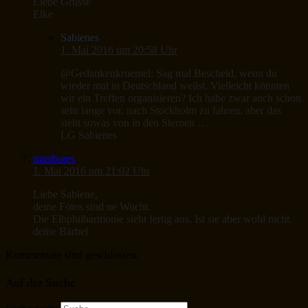
Liebe Grüsse
Elke
Sabienes
1. Mai 2016 um 20:58 Uhr
@Gedankenkruemel: Sag mal Bescheid, wenn du
wieder mal in Deutschland weilst. Vielleicht könnten
wir ein Treffen organisieren? Ich habe zwar auch schon
sehr lange vor, nach Stockholm zu fahren, aber das
steht sowas von in den Sternen …
LG Sabienes
minibares
1. Mai 2016 um 21:02 Uhr
Liebe Sabiene,
deine Fotos sind ne Wucht.
Die Elbphilharmonie sieht fertig aus. Ist sie aber wohl nicht.
deine Bärbel
Kommentare sind geschlossen.
Auf der Suche