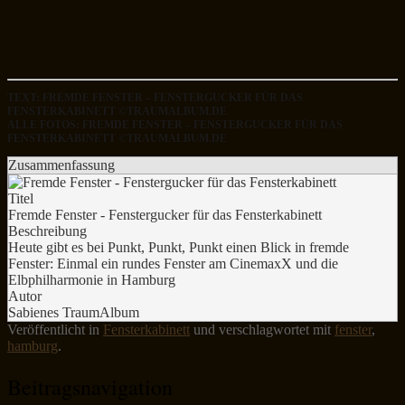
TEXT: FREMDE FENSTER – FENSTERGUCKER FÜR DAS
FENSTERKABINETT ©TRAUMALBUM.DE
ALLE FOTOS: FREMDE FENSTER – FENSTERGUCKER FÜR DAS
FENSTERKABINETT ©TRAUMALBUM.DE
Zusammenfassung
Titel
Fremde Fenster - Fenstergucker für das Fensterkabinett
Beschreibung
Heute gibt es bei Punkt, Punkt, Punkt einen Blick in fremde
Fenster: Einmal ein rundes Fenster am CinemaxX und die
Elbphilharmonie in Hamburg
Autor
Sabienes TraumAlbum
Veröffentlicht in
Fensterkabinett
und verschlagwortet mit
fenster
,
hamburg
.
Beitragsnavigation