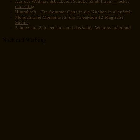
Aus der Weihnachtsbäckerei: Schoko-Zimt-Traum – lecker
und saftig
Himmlisch – Ein frommer Gang in die Kirchen in aller Welt
Monochrome Momente für die Fotoaktion 12 Magische
Mottos
Schnee und Schneechaos und das weiße Winterwunderland
Noch mal Werbung