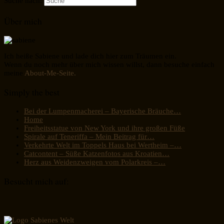
Suche nach:
Über mich
Ich heiße Sabiene und lade dich hier zum Träumen ein.
Wenn du noch mehr über mich wissen willst, dann besuche einfach
meine
About-Me-Seite.
Simply the best
Bei der Lumpenmacherei – Bayerische Bräuche…
Home
Freiheitsstatue von New York und ihre großen Füße
Spirale auf Teneriffa – Mein Beitrag für…
Verkehrte Welt im Toppels Haus bei Wertheim –…
Catcontent – Süße Katzenfotos aus Kroatien…
Herz aus Weidenzweigen vom Polarkreis –…
Besucht mich auf: