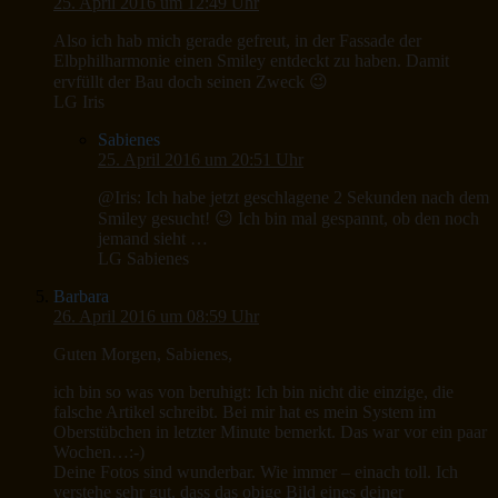
25. April 2016 um 12:49 Uhr
Also ich hab mich gerade gefreut, in der Fassade der
Elbphilharmonie einen Smiley entdeckt zu haben. Damit
ervfüllt der Bau doch seinen Zweck 😉
LG Iris
Sabienes
25. April 2016 um 20:51 Uhr
@Iris: Ich habe jetzt geschlagene 2 Sekunden nach dem
Smiley gesucht! 😉 Ich bin mal gespannt, ob den noch
jemand sieht …
LG Sabienes
Barbara
26. April 2016 um 08:59 Uhr
Guten Morgen, Sabienes,
ich bin so was von beruhigt: Ich bin nicht die einzige, die
falsche Artikel schreibt. Bei mir hat es mein System im
Oberstübchen in letzter Minute bemerkt. Das war vor ein paar
Wochen…:-)
Deine Fotos sind wunderbar. Wie immer – einach toll. Ich
verstehe sehr gut, dass das obige Bild eines deiner