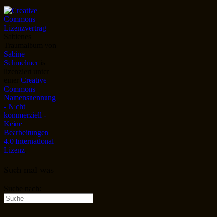
Sabienes
Traumalbum
von
Sabine
Schmelmer
ist
lizenziert unter
einer
Creative
Commons
Namensnennung
- Nicht
kommerziell -
Keine
Bearbeitungen
4.0 International
Lizenz
.
Such mal was
Suche nach: