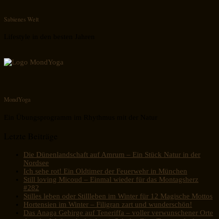
Sabienes Welt
Lifestyle in den besten Jahren
MondYoga
Ein Übungsprogramm im Rhythmus mit der Natur
Letzte Beiträge
Die Dünenlandschaft auf Amrum – Ein Stück Natur in der
Nordsee
Ich sehe rot! Ein Oldtimer der Feuerwehr in München
Still loving Micoud – Einmal wieder für das Montagsherz
#282
Stilles leben oder Stillleben im Winter für 12 Magische Mottos
Hortensien im Winter – Filigran zart und wunderschön!
Das Anaga Gebirge auf Teneriffa – voller verwunschener Orte