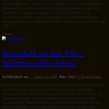
Kernkompetenzen. Denn ich habe bislang so viele Spiegelungen
gesammelt, dass ich ihnen mit dem Spiegelkabinett hier auf dem
Traumalbum sogar eine eigene Sammlung gewidmet habe.
Tatsächlich war dies sogar eine meiner ersten Fotosammlungen
überhaupt und somit eigentlich mit der Grund, dass ich mich im Jahr
2003 […]
weiter
→
Helmpflicht auf dem Trike –
Sicherheit schlägt Frisur!
Veröffentlicht am
1. August 2014
12. März 2021
|
2 Kommentare
Im Moment düse ich ja auf einem Trike durch Österreich. Aber ich
will dennoch die Gelegenheit nutzen, um meine Sammlung
Spiegelkabinett wieder ein wenig zu bereichern. (Auch wenn ich
Spiegelungen und vor allen Dingen Spiegeln mehr und mehr
misstraue) Für Trikes besteht ja inzwischen Helmpflicht, obwohl
diese Fahrzeuge weitaus ungefährlicher sind, als Quads oder