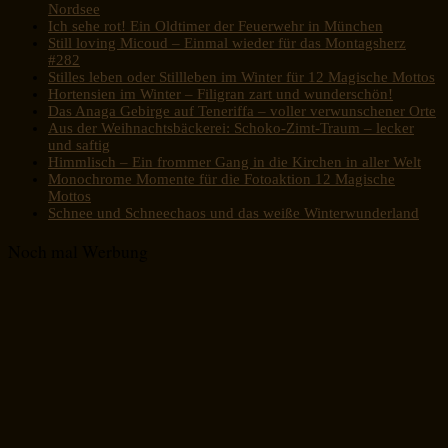
Nordsee
Ich sehe rot! Ein Oldtimer der Feuerwehr in München
Still loving Micoud – Einmal wieder für das Montagsherz
#282
Stilles leben oder Stillleben im Winter für 12 Magische Mottos
Hortensien im Winter – Filigran zart und wunderschön!
Das Anaga Gebirge auf Teneriffa – voller verwunschener Orte
Aus der Weihnachtsbäckerei: Schoko-Zimt-Traum – lecker
und saftig
Himmlisch – Ein frommer Gang in die Kirchen in aller Welt
Monochrome Momente für die Fotoaktion 12 Magische
Mottos
Schnee und Schneechaos und das weiße Winterwunderland
Noch mal Werbung