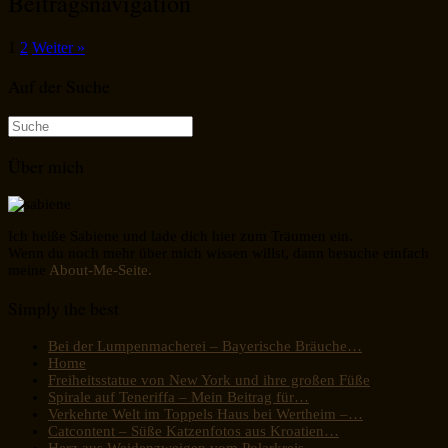
Beitragsnavigation
1
2
Weiter »
Auf der Suche
Suche
nach:
Über mich
Ich heiße Sabiene und lade dich hier zum Träumen ein.
Wenn du noch mehr über mich wissen willst, dann besuche einfach
meine
About-Me-Seite.
Simply the best
Bei der Lumpenmacherei – Bayerische Bräuche…
Home
Freiheitsstatue von New York und ihre großen Füße
Spirale auf Teneriffa – Mein Beitrag für…
Verkehrte Welt im Toppels Haus bei Wertheim –…
Catcontent – Süße Katzenfotos aus Kroatien…
Herz aus Weidenzweigen vom Polarkreis –…