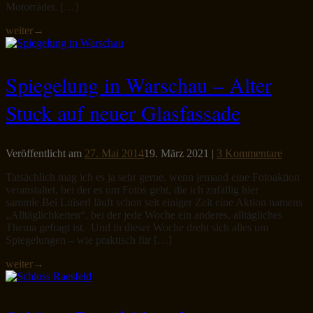
Motorräder. […]
weiter
→
Spiegelung in Warschau – Alter
Stuck auf neuer Glasfassade
Veröffentlicht am
27. Mai 2014
19. März 2021
|
3 Kommentare
Tatsächlich mag ich es ja sehr gerne, wenn jemand eine Fotoaktion
veranstaltet, bei der es um Fotos geht, die ich zufällig hier
sammle.Bei Luiserl läuft schon seit einiger Zeit eine Aktion namens
„Alltäglichkeiten“, bei der jede Woche ein anderes, alltägliches
Thema gefragt ist. Und in dieser Woche dreht sich alles um
Spiegelungen – wie praktisch für […]
weiter
→