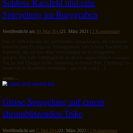
Schloss Raesfeld und eine
Spiegelung im Burggraben
Veröffentlicht am
10. Mai 2014
21. März 2021
|
2 Kommentare
Das ist vielleicht eine der perfektesten Spiegelungen, die ich jemals
erwischt habe.Es zeigt ein Nebengebäude von Schloss Raesfeld (in
Raesfeld), das ich fast ohne Verzerrungen im Schlossgraben
spiegelt. Das kalte Frühlingslicht an diesem ungewöhnlich sonnigen
Tag tut sein Übriges zu der Stimmung in diesem Bild. Überhaupt ist
dieser Ort in Nordrhein-Westfalen – gar nicht weit […]
weiter
→
Grüne Spiegelung auf einem
chromblitzenden Trike
Veröffentlicht am
7. Mai 2014
21. März 2021
|
2 Kommentare