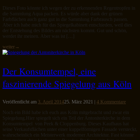
Dieses Foto könnte ich wegen der zu erkennenden Regentropfen in
die Sammlung Aqua packen. Es würde aber dank der grünen
Farbflächen auch ganz gut in die Sammlung Farbrausch passen.
Aber ich habe mich für das Spiegelkabinett entschieden, weil dies
der Entstehung des Bildes am nächsten kommt. Gut und schön,
werdet ihr meinen. Aber was ist […]
weiter
→
Der Konsumtempel, eine
faszinierende Spiegelung aus Köln
Veröffentlicht am
3. April 2014
25. März 2021
|
4 Kommentare
Noch ein Bild habe ich euch aus Köln mitgebracht und zwar ein
Spiegelung.Hier spiegelt sich ein Teil der Antoniterkirche in dem
Konsumtempel von Peek & Cloppenburg. Dieses Kaufhaus hat
seine Verkaufsflächen unter einer kuppelförmigen Fassade versteckt,
wahrscheinlich ein Meisterwerk moderner Architektur. Fast könnte