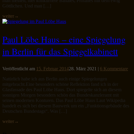
man meinen, hier konkurriere Banales, Profanes mit dem ewig
Göttlichen. Und man […]
weiter
→
Paul Löbe Haus – eine Spiegelung
in Berlin für das Spiegelkabinett
Veröffentlicht am
15. Februar 2014
28. März 2021
|
6 Kommentare
Natürlich habe ich aus Berlin auch einige Spiegelungen
mitgebracht.Eine besonders schöne Reflektion fand ich in der
Glasfassade des Paul Löbe Haus. Dort spiegelte sich an diesem
sonnigen Morgen besonders schön das Bundeskanzleramt mit
seinen modernen Konturen. Das Paul Löbe Haus Laut Wikipedia
handelt es sich bei diesem Bauwerk um ein „Funktionsgebäude des
Deutschen Bundestags“. Was […]
weiter
→