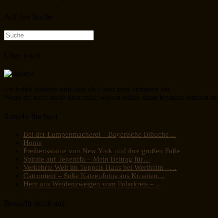
Auf der Suche
Suche
nach:
Über mich
Ich heiße Sabiene und lade dich hier zum Träumen ein.
Wenn du noch mehr über mich wissen willst, dann besuche einfach m
Simply the best
Bei der Lumpenmacherei – Bayerische Bräuche…
Home
Freiheitsstatue von New York und ihre großen Füße
Spirale auf Teneriffa – Mein Beitrag für…
Verkehrte Welt im Toppels Haus bei Wertheim –…
Catcontent – Süße Katzenfotos aus Kroatien…
Herz aus Weidenzweigen vom Polarkreis –…
Besucht mich auf: