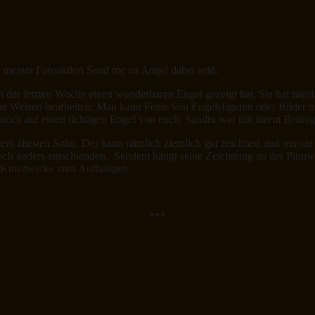
meiner Fotoaktion Send me an Angel dabei seid.
in der letzten Woche einen wunderbaren Engel gezeigt hat. Sie hat nämli
ene Weisen bearbeiten: Man kann Fotos von Engelsfiguren oder Bilder
 noch auf einen richtigen Engel von euch. Sandra war mit ihrem Beitr
em ältesten Sohn. Der kann nämlich ziemlich gut zeichnen und musste 
doch anders entschienden. Seitdem hängt seine Zeichnung an der Pinn
er Kunstwerke zum Aufhängen.
***