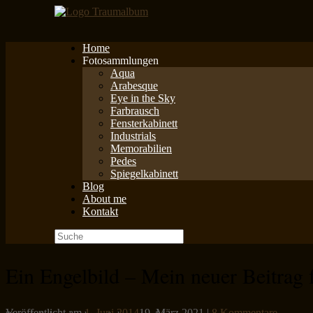
Zum
Inhalt
springen
Home
Fotosammlungen
Aqua
Arabesque
Eye in the Sky
Farbrausch
Fensterkabinett
Industrials
Memorabilien
Pedes
Spiegelkabinett
Blog
About me
Kontakt
Suche
nach:
Ein Engelbild – Mein neuer Beitrag
Veröffentlicht am
1. Juni 2014
19. März 2021
|
8 Kommentare