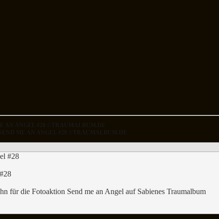
ME AN ANGEL #28 ©TRAUMALBUM.DE
N SEND ME AN ANGEL #28 ©TRAUMALBUM.DE
 #28
Sohn für die Fotoaktion Send me an Angel auf Sabienes Traumalbum