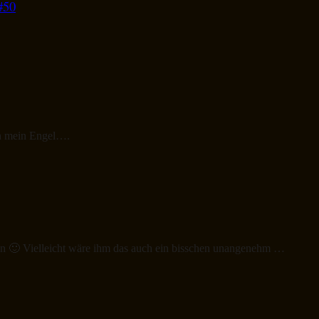
#50
ch mein Engel….
en 🙂 Vielleicht wäre ihm das auch ein bisschen unangenehm …