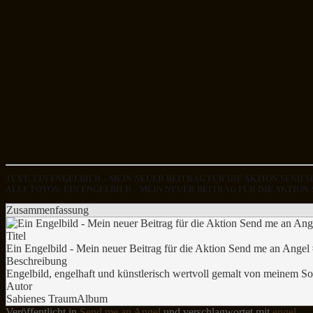
TEXT: EIN ENGELBILD – MEIN NEUER BEITRAG FÜR DIE AKTION SEND 
ALLE FOTOS: EIN ENGELBILD – MEIN NEUER BEITRAG FÜR DIE AKTIO
Zusammenfassung
Titel
Ein Engelbild - Mein neuer Beitrag für die Aktion Send me an Angel
Beschreibung
Engelbild, engelhaft und künstlerisch wertvoll gemalt von meinem 
Autor
Sabienes TraumAlbum
Veröffentlicht in
Send me an Angel
und verschlagwortet mit
engel
.