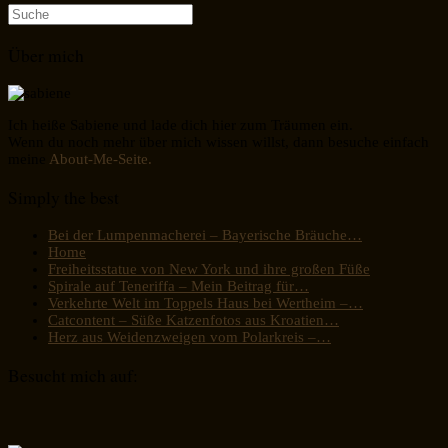
Suche
nach:
Über mich
Ich heiße Sabiene und lade dich hier zum Träumen ein.
Wenn du noch mehr über mich wissen willst, dann besuche einfach
meine
About-Me-Seite.
Simply the best
Bei der Lumpenmacherei – Bayerische Bräuche…
Home
Freiheitsstatue von New York und ihre großen Füße
Spirale auf Teneriffa – Mein Beitrag für…
Verkehrte Welt im Toppels Haus bei Wertheim –…
Catcontent – Süße Katzenfotos aus Kroatien…
Herz aus Weidenzweigen vom Polarkreis –…
Besucht mich auf: