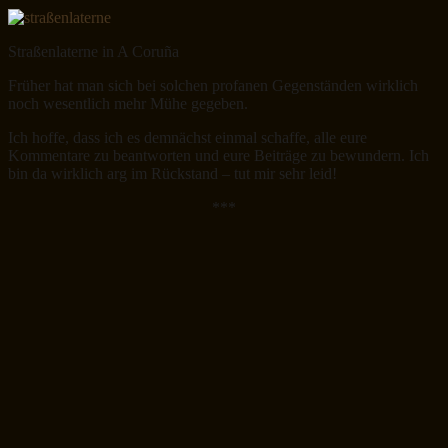
Straßenlaterne in A Coruña
Früher hat man sich bei solchen profanen Gegenständen wirklich
noch wesentlich mehr Mühe gegeben.
Ich hoffe, dass ich es demnächst einmal schaffe, alle eure
Kommentare zu beantworten und eure Beiträge zu bewundern. Ich
bin da wirklich arg im Rückstand – tut mir sehr leid!
***