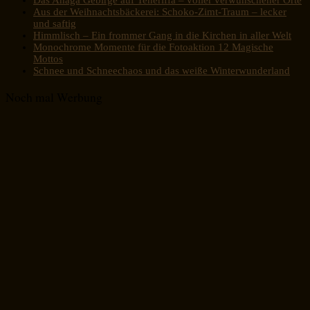
Aus der Weihnachtsbäckerei: Schoko-Zimt-Traum – lecker
und saftig
Himmlisch – Ein frommer Gang in die Kirchen in aller Welt
Monochrome Momente für die Fotoaktion 12 Magische
Mottos
Schnee und Schneechaos und das weiße Winterwunderland
Noch mal Werbung