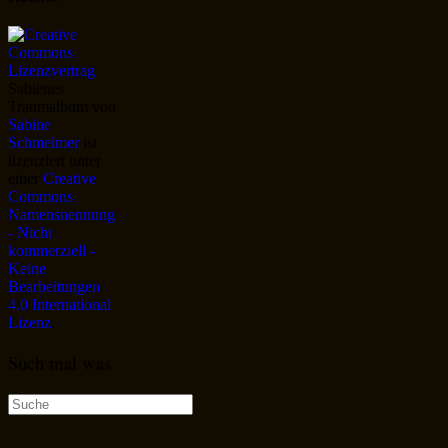
Sabienes
Traumalbum
von
Sabine
Schmelmer
ist
lizenziert unter
einer
Creative
Commons
Namensnennung
- Nicht
kommerziell -
Keine
Bearbeitungen
4.0 International
Lizenz
.
Such mal was
Suche
nach: