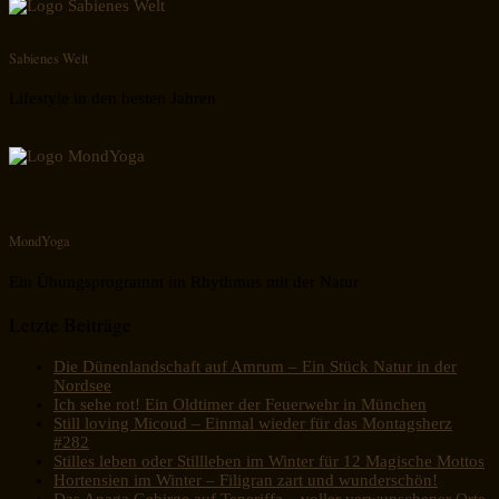
Sabienes Welt
Lifestyle in den besten Jahren
MondYoga
Ein Übungsprogramm im Rhythmus mit der Natur
Letzte Beiträge
Die Dünenlandschaft auf Amrum – Ein Stück Natur in der
Nordsee
Ich sehe rot! Ein Oldtimer der Feuerwehr in München
Still loving Micoud – Einmal wieder für das Montagsherz
#282
Stilles leben oder Stillleben im Winter für 12 Magische Mottos
Hortensien im Winter – Filigran zart und wunderschön!
Das Anaga Gebirge auf Teneriffa – voller verwunschener Orte