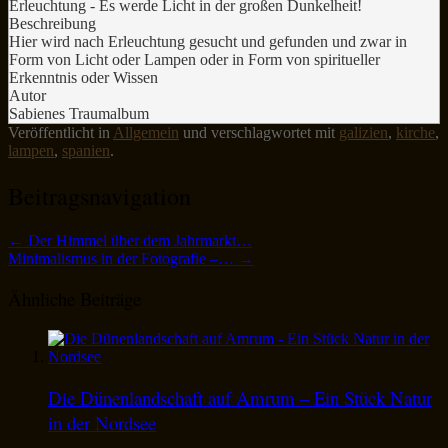
Erleuchtung - Es werde Licht in der großen Dunkelheit!
Beschreibung
Hier wird nach Erleuchtung gesucht und gefunden und zwar in
Form von Licht oder Lampen oder in Form von spiritueller
Erkenntnis oder Wissen
Autor
Sabienes Traumalbum
Veröffentlicht in
Allgemein
und verschlagwortet mit
galizien
,
kirche
,
lampen
,
spanien
.
Beitragsnavigation
←
Der Himmel über dem Jahrmarkt…
Minimalismus in der Fotografie –…
→
Ähnliche Beiträge
Die Dünenlandschaft auf Amrum – Ein Stück Natur
in der Nordsee