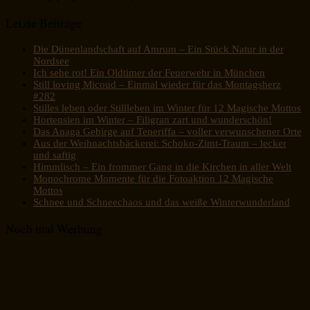
Letzte Beiträge
Die Dünenlandschaft auf Amrum – Ein Stück Natur in der
Nordsee
Ich sehe rot! Ein Oldtimer der Feuerwehr in München
Still loving Micoud – Einmal wieder für das Montagsherz
#282
Stilles leben oder Stillleben im Winter für 12 Magische Mottos
Hortensien im Winter – Filigran zart und wunderschön!
Das Anaga Gebirge auf Teneriffa – voller verwunschener Orte
Aus der Weihnachtsbäckerei: Schoko-Zimt-Traum – lecker
und saftig
Himmlisch – Ein frommer Gang in die Kirchen in aller Welt
Monochrome Momente für die Fotoaktion 12 Magische
Mottos
Schnee und Schneechaos und das weiße Winterwunderland
Noch mal Werbung