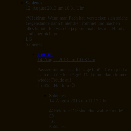
Sabienes
12. August 2013 um 10:31 Uhr
@Heidrun: Wenn man Pech hat, verstecken sich solche
Gegenstände dann hinter die Trommel und machen
alles kaputt. Ich wasche ja gerne mal alles mit. Handys
sind aber nicht gut …
LG
Sabienes
Heidrun
14. August 2013 um 10:08 Uhr
Passiert mir auch … Ich sage bloß : T e m p o t a
s c h e n t ü c h e r *gg*. Da kommt dann immer
wieder Freude auf
Grüßle , Heidrun 😉
Sabienes
14. August 2013 um 11:17 Uhr
@Heidrun: Die sind eine wahre Freude!
😉
LG
Sabienes