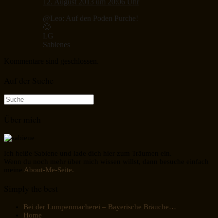
12. August 2013 um 20:06 Uhr
@Leo: Auf den Poden Purche!
🙂
LG
Sabienes
Kommentare sind geschlossen.
Auf der Suche
Suche
nach:
Über mich
Ich heiße Sabiene und lade dich hier zum Träumen ein.
Wenn du noch mehr über mich wissen willst, dann besuche einfach
meine
About-Me-Seite.
Simply the best
Bei der Lumpenmacherei – Bayerische Bräuche…
Home