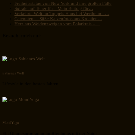
Freiheitsstatue von New York und ihre großen Füße
Spirale auf Teneriffa – Mein Beitrag für…
Verkehrte Welt im Toppels Haus bei Wertheim –…
Catcontent – Süße Katzenfotos aus Kroatien…
Herz aus Weidenzweigen vom Polarkreis –…
Besucht mich auf:
Sabienes Welt
Lifestyle in den besten Jahren
MondYoga
Ein Übungsprogramm im Rhythmus mit der Natur