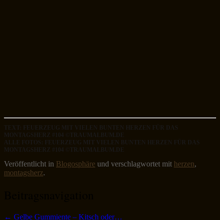
TEXT: FEUERZEUG MIT VIELEN BUNTEN HERZEN FÜR DAS
MONTAGSHERZ #104 ©TRAUMALBUM.DE
ALLE FOTOS: FEUERZEUG MIT VIELEN BUNTEN HERZEN FÜR DAS
MONTAGSHERZ #104 ©TRAUMALBUM.DE
Veröffentlicht in
Blogosphäre
und verschlagwortet mit
herzen
,
montagsherz
.
Beitragsnavigation
←
Gelbe Gummiente – Kitsch oder…