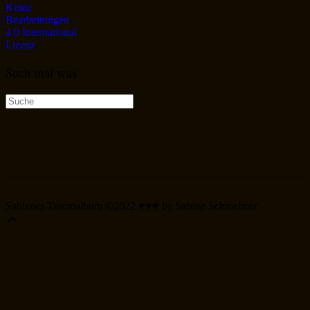
Keine
Bearbeitungen
4.0 International
Lizenz
.
Such mal was
Suche
nach:
Sabienes Traumalbum ©2022 ♥♥♥ by Sabine Schmelmer
Scroll
Up