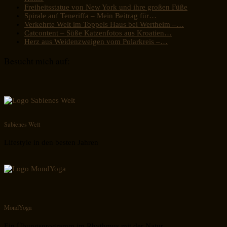
Freiheitsstatue von New York und ihre großen Füße
Spirale auf Teneriffa – Mein Beitrag für…
Verkehrte Welt im Toppels Haus bei Wertheim –…
Catcontent – Süße Katzenfotos aus Kroatien…
Herz aus Weidenzweigen vom Polarkreis –…
Besucht mich auf:
Sabienes Welt
Lifestyle in den besten Jahren
MondYoga
Ein Übungsprogramm im Rhythmus mit der Natur