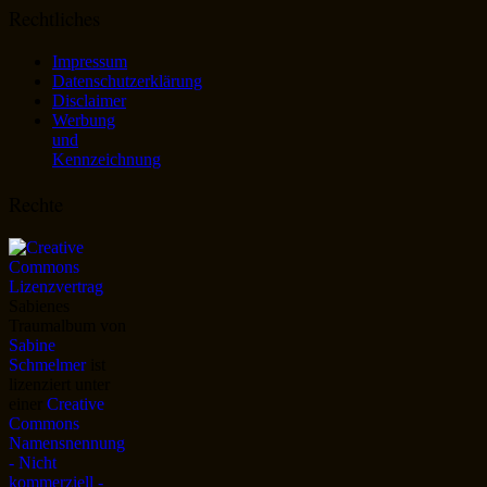
Rechtliches
Impressum
Datenschutzerklärung
Disclaimer
Werbung
und
Kennzeichnung
Rechte
Sabienes
Traumalbum
von
Sabine
Schmelmer
ist
lizenziert unter
einer
Creative
Commons
Namensnennung
- Nicht
kommerziell -