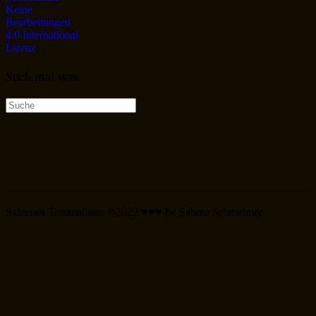
Keine
Bearbeitungen
4.0 International
Lizenz
.
Such mal was
Suche
nach:
Sabienes Traumalbum ©2022 ♥♥♥ by Sabine Schmelmer
Scroll
Up