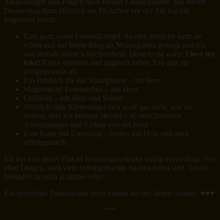
Andeutungen und Fragen nach meiner Lieblingsfarbe. Bis letzten
Donnerstag dann plötzlich ein Päckchen vor der Tür lag mit
folgenden Inhalt:
Eine ganz coole Fahrradklingel. So eine ähnliche hatte sie
schon mal auf ihrem Blog als Montagsherz gezeigt und ich
war damals sofort schockverliebt. Denn es ist wahr:
I love my
bike!
Einen schönen und zugleich hellen Ton gibt sie
übrigens auch ab.
Ein Putztuch für das Smartphone – mit Herz
Magnetische Lesezeichen – mit Herz
ChiliSalz – mit Herz und Scharf
Wirklich süße Klebedinger (ich weiß gar nicht, wie die
heißen, aber ich benutze sie oft) – in verschiedenen
Ausführungen und Farben und mit Herz
Eine Karte mit Umschlag – beides mit Herz und auch
selbstgemacht.
Ich bin von dieser Flut an Herzensgeschenke völlig überwältigt. Vor
allen Dingen, weil viele selbstgemachte Sachen dabei sind. Sowas
beeindruckt mich ja immer sehr!
Ein herzliches Dankeschön noch einmal bei der lieben Anette! ♥♥♥
***