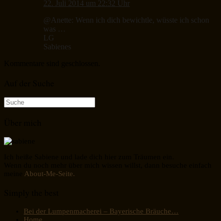
22. Juli 2014 um 22:32 Uhr
@Anette: Wenn ich dich bewichtle, wüsste ich schon
was …
LG
Sabienes
Kommentare sind geschlossen.
Auf der Suche
Suche
nach:
Über mich
Ich heiße Sabiene und lade dich hier zum Träumen ein.
Wenn du noch mehr über mich wissen willst, dann besuche einfach
meine
About-Me-Seite.
Simply the best
Bei der Lumpenmacherei – Bayerische Bräuche…
Home