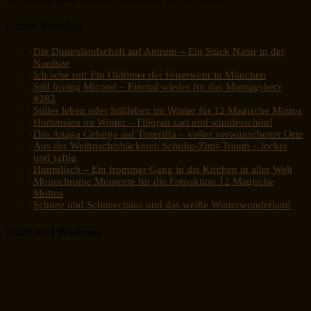
Letzte Beiträge
Die Dünenlandschaft auf Amrum – Ein Stück Natur in der
Nordsee
Ich sehe rot! Ein Oldtimer der Feuerwehr in München
Still loving Micoud – Einmal wieder für das Montagsherz
#282
Stilles leben oder Stillleben im Winter für 12 Magische Mottos
Hortensien im Winter – Filigran zart und wunderschön!
Das Anaga Gebirge auf Teneriffa – voller verwunschener Orte
Aus der Weihnachtsbäckerei: Schoko-Zimt-Traum – lecker
und saftig
Himmlisch – Ein frommer Gang in die Kirchen in aller Welt
Monochrome Momente für die Fotoaktion 12 Magische
Mottos
Schnee und Schneechaos und das weiße Winterwunderland
Noch mal Werbung