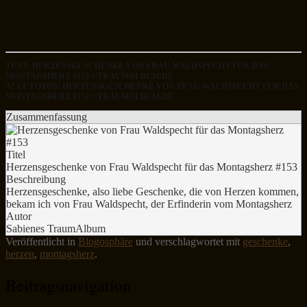
TEXT: HERZENSGESCHENKE VON FRAU WALDSPECHT FÜR DAS
MONTAGSHERZ #153 ©TRAUMALBUM.DE
ALLE FOTOS: HERZENSGESCHENKE VON FRAU WALDSPECHT FÜR DAS
MONTAGSHERZ #153 ©TRAUMALBUM.DE
Zusammenfassung
Titel
Herzensgeschenke von Frau Waldspecht für das Montagsherz #153
Beschreibung
Herzensgeschenke, also liebe Geschenke, die von Herzen kommen,
bekam ich von Frau Waldspecht, der Erfinderin vom Montagsherz
Autor
Sabienes TraumAlbum
Veröffentlicht in
Blogosphäre
und verschlagwortet mit
geschenke
,
herzen
,
montagsherz
.
Beitragsnavigation