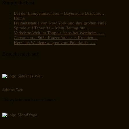
Simply the best
Bei der Lumpenmacherei – Bayerische Bräuche…
Home
Freiheitsstatue von New York und ihre großen Füße
Spirale auf Teneriffa – Mein Beitrag für…
Verkehrte Welt im Toppels Haus bei Wertheim –…
Catcontent – Süße Katzenfotos aus Kroatien…
Herz aus Weidenzweigen vom Polarkreis –…
Besucht mich auf:
Sabienes Welt
Lifestyle in den besten Jahren