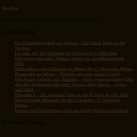
MondYoga
Ein Übungsprogramm im Rhythmus mit der Natur
Letzte Beiträge
Die Dünenlandschaft auf Amrum – Ein Stück Natur in der
Nordsee
Ich sehe rot! Ein Oldtimer der Feuerwehr in München
Still loving Micoud – Einmal wieder für das Montagsherz
#282
Stilles leben oder Stillleben im Winter für 12 Magische Mottos
Hortensien im Winter – Filigran zart und wunderschön!
Das Anaga Gebirge auf Teneriffa – voller verwunschener Orte
Aus der Weihnachtsbäckerei: Schoko-Zimt-Traum – lecker
und saftig
Himmlisch – Ein frommer Gang in die Kirchen in aller Welt
Monochrome Momente für die Fotoaktion 12 Magische
Mottos
Schnee und Schneechaos und das weiße Winterwunderland
Noch mal Werbung