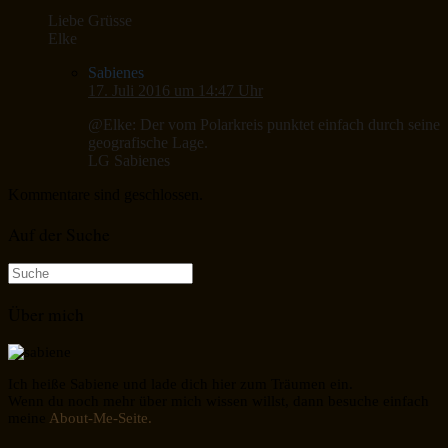
Liebe Grüsse
Elke
Sabienes
17. Juli 2016 um 14:47 Uhr
@Elke: Der vom Polarkreis punktet einfach durch seine
geografische Lage.
LG Sabienes
Kommentare sind geschlossen.
Auf der Suche
Suche
nach:
Über mich
Ich heiße Sabiene und lade dich hier zum Träumen ein.
Wenn du noch mehr über mich wissen willst, dann besuche einfach
meine
About-Me-Seite.