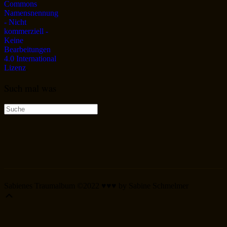
Commons
Namensnennung
- Nicht
kommerziell -
Keine
Bearbeitungen
4.0 International
Lizenz
.
Such mal was
Suche
nach:
Sabienes Traumalbum ©2022 ♥♥♥ by Sabine Schmelmer
Scroll
Up