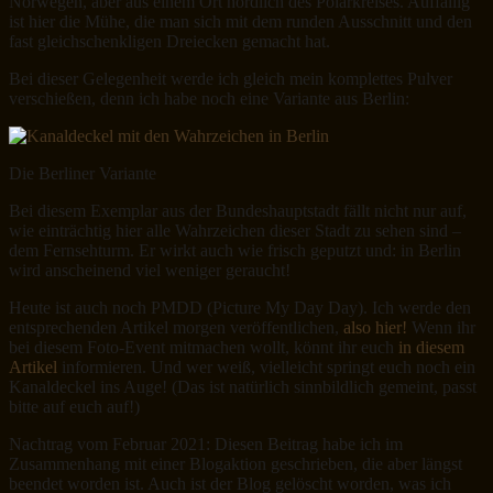
Norwegen, aber aus einem Ort nördlich des Polarkreises. Auffällig
ist hier die Mühe, die man sich mit dem runden Ausschnitt und den
fast gleichschenkligen Dreiecken gemacht hat.
Bei dieser Gelegenheit werde ich gleich mein komplettes Pulver
verschießen, denn ich habe noch eine Variante aus Berlin:
Die Berliner Variante
Bei diesem Exemplar aus der Bundeshauptstadt fällt nicht nur auf,
wie einträchtig hier alle Wahrzeichen dieser Stadt zu sehen sind –
dem Fernsehturm. Er wirkt auch wie frisch geputzt und: in Berlin
wird anscheinend viel weniger geraucht!
Heute ist auch noch PMDD (Picture My Day Day). Ich werde den
entsprechenden Artikel morgen veröffentlichen,
also hier!
Wenn ihr
bei diesem Foto-Event mitmachen wollt, könnt ihr euch
in diesem
Artikel
informieren. Und wer weiß, vielleicht springt euch noch ein
Kanaldeckel ins Auge! (Das ist natürlich sinnbildlich gemeint, passt
bitte auf euch auf!)
Nachtrag vom Februar 2021: Diesen Beitrag habe ich im
Zusammenhang mit einer Blogaktion geschrieben, die aber längst
beendet worden ist. Auch ist der Blog gelöscht worden, was ich