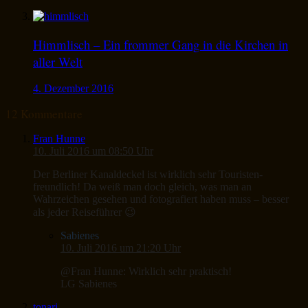
Himmlisch – Ein frommer Gang in die Kirchen in
aller Welt
4. Dezember 2016
12 Kommentare
Fran Hunne
10. Juli 2016 um 08:50 Uhr
Der Berliner Kanaldeckel ist wirklich sehr Touristen-
freundlich! Da weiß man doch gleich, was man an
Wahrzeichen gesehen und fotografiert haben muss – besser
als jeder Reiseführer 😉
Sabienes
10. Juli 2016 um 21:20 Uhr
@Fran Hunne: Wirklich sehr praktisch!
LG Sabienes
tonari