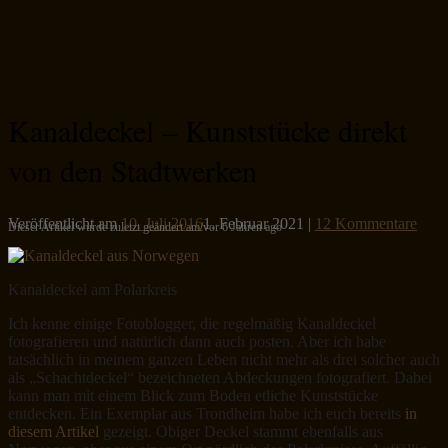
Kanaldeckel – Kunststücke direkt
von den Stadtwerken
Veröffentlicht am
10. Juli 2016
1. Februar 2021
|
12 Kommentare
Dieser Artikel wurde zuletzt geändert am/vor 6 Jahren ago
Kanaldeckel am Polarkreis
Ich kenne einige Fotoblogger, die regelmäßig Kanaldeckel
fotografieren und natürlich dann auch posten. Aber ich habe
tatsächlich in meinem ganzen Leben nicht mehr als drei solcher auch
als „Schachtdeckel“ bezeichneten Abdeckungen fotografiert. Dabei
kann man mit einem Blick zum Boden etliche Kunststücke
entdecken. Ein Exemplar aus Trondheim habe ich euch bereits
in
diesem Artikel
gezeigt. Obiger Deckel stammt ebenfalls aus