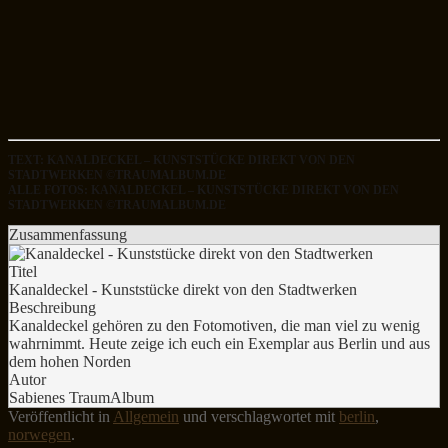
TEXT: KANALDECKEL – KUNSTSTÜCKE DIREKT VON DEN
STADTWERKEN ©TRAUMALBUM.DE
ALLE FOTOS: KANALDECKEL – KUNSTSTÜCKE DIREKT VON DEN
STADTWERKEN ©TRAUMALBUM.DE
Zusammenfassung
Titel
Kanaldeckel - Kunststücke direkt von den Stadtwerken
Beschreibung
Kanaldeckel gehören zu den Fotomotiven, die man viel zu wenig
wahrnimmt. Heute zeige ich euch ein Exemplar aus Berlin und aus
dem hohen Norden
Autor
Sabienes TraumAlbum
Veröffentlicht in
Allgemein
und verschlagwortet mit
berlin
,
norwegen
.