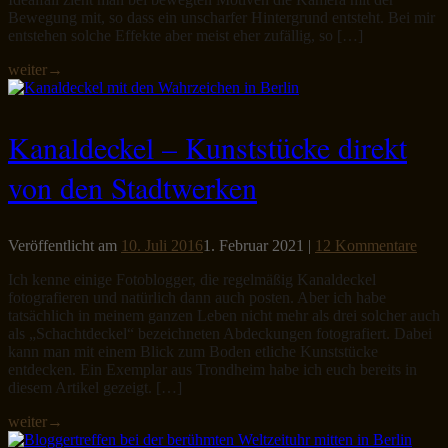
Bewegung mit, so dass ein unscharfer Hintergrund entsteht. Bei mir
entstehen solche Effekte aber meist eher zufällig, so […]
weiter
→
Kanaldeckel – Kunststücke direkt
von den Stadtwerken
Veröffentlicht am
10. Juli 2016
1. Februar 2021
|
12 Kommentare
Ich kenne einige Fotoblogger, die regelmäßig Kanaldeckel
fotografieren und natürlich dann auch posten. Aber ich habe
tatsächlich in meinem ganzen Leben nicht mehr als drei solcher auch
als „Schachtdeckel“ bezeichneten Abdeckungen fotografiert. Dabei
kann man mit einem Blick zum Boden etliche Kunststücke
entdecken. Ein Exemplar aus Trondheim habe ich euch bereits in
diesem Artikel gezeigt. […]
weiter
→