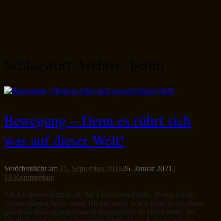
Schlagwort-Archive:
berlin
Bewegung – Denn es rührt sich
was auf dieser Welt!
Veröffentlicht am
25. September 2016
26. Januar 2021
|
13 Kommentare
Als ich diesen Begriff für die Fotoaktion Punkt, Punkt, Punkt
vorgeschlagen habe, ahnte ich gar nicht, wie schwer es ist, einen
gewissen Bewegungsmoment fotografisch zu übermitteln. Im
Idealfall zieht man bei bewegten Motiven die Kamera mit der