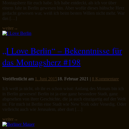
Montagsherz für euch habe. Ich habe entdeckt, als ich vor über
einem Jahr in Berlin gewesen bin. Aber wofür dieses hübsche Herz
gedacht gewesen war, weiß ich beim besten Willen nicht mehr. War
das […]
weiter
→
„I Love Berlin“ – Bekenntnisse für
das Montagsherz #198
Veröffentlicht am
1. Juni 2015
18. Februar 2021
|
8 Kommentare
Ich weiß ja nicht, ob ihr es schon wisst: Anfang des Monats bin ich
in Berlin gewesen! Berlin ist ja eine ganz besondere Stadt, ganz
abgesehen von ihrer Geschichte, die ja auch einzigartig auf der Welt
ist. Für mich ist Berlin eine Stadt wie New York oder Venedig. Oder
vielleicht auch wie Jerusalem, aber dort […]
weiter
→