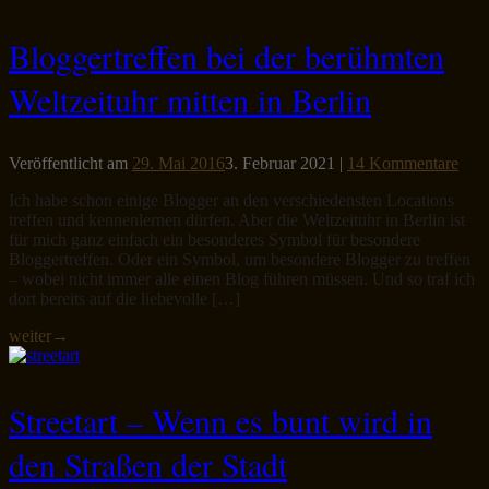
Bloggertreffen bei der berühmten
Weltzeituhr mitten in Berlin
Veröffentlicht am
29. Mai 2016
3. Februar 2021
|
14 Kommentare
Ich habe schon einige Blogger an den verschiedensten Locations
treffen und kennenlernen dürfen. Aber die Weltzeituhr in Berlin ist
für mich ganz einfach ein besonderes Symbol für besondere
Bloggertreffen. Oder ein Symbol, um besondere Blogger zu treffen
– wobei nicht immer alle einen Blog führen müssen. Und so traf ich
dort bereits auf die liebevolle […]
weiter
→
Streetart – Wenn es bunt wird in
den Straßen der Stadt