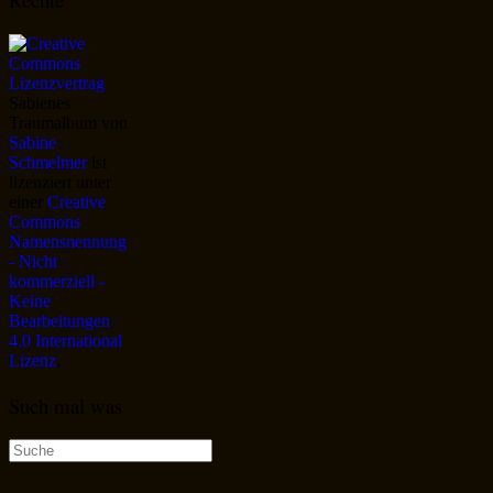
Sabienes
Traumalbum
von
Sabine
Schmelmer
ist
lizenziert unter
einer
Creative
Commons
Namensnennung
- Nicht
kommerziell -
Keine
Bearbeitungen
4.0 International
Lizenz
.
Such mal was
Suche
nach: