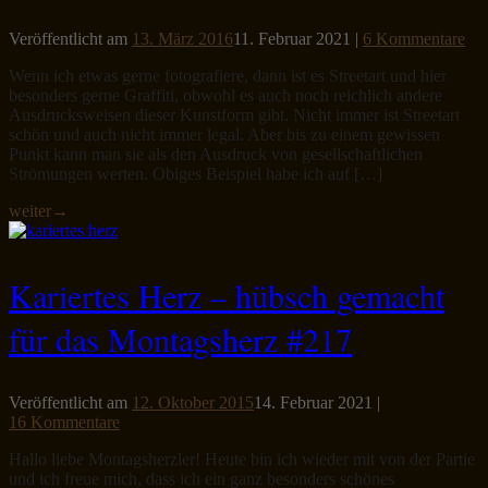
Veröffentlicht am
13. März 2016
11. Februar 2021
|
6 Kommentare
Wenn ich etwas gerne fotografiere, dann ist es Streetart und hier
besonders gerne Graffiti, obwohl es auch noch reichlich andere
Ausdrucksweisen dieser Kunstform gibt. Nicht immer ist Streetart
schön und auch nicht immer legal. Aber bis zu einem gewissen
Punkt kann man sie als den Ausdruck von gesellschaftlichen
Strömungen werten. Obiges Beispiel habe ich auf […]
weiter
→
Kariertes Herz – hübsch gemacht
für das Montagsherz #217
Veröffentlicht am
12. Oktober 2015
14. Februar 2021
|
16 Kommentare
Hallo liebe Montagsherzler! Heute bin ich wieder mit von der Partie
und ich freue mich, dass ich ein ganz besonders schönes