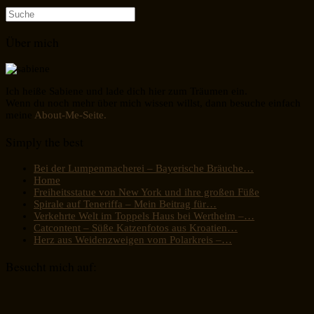
Suche
nach:
Über mich
Ich heiße Sabiene und lade dich hier zum Träumen ein.
Wenn du noch mehr über mich wissen willst, dann besuche einfach
meine
About-Me-Seite.
Simply the best
Bei der Lumpenmacherei – Bayerische Bräuche…
Home
Freiheitsstatue von New York und ihre großen Füße
Spirale auf Teneriffa – Mein Beitrag für…
Verkehrte Welt im Toppels Haus bei Wertheim –…
Catcontent – Süße Katzenfotos aus Kroatien…
Herz aus Weidenzweigen vom Polarkreis –…
Besucht mich auf: