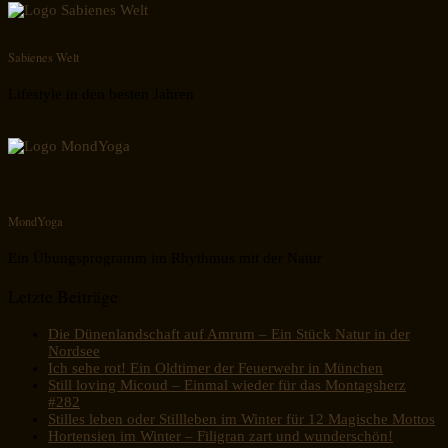
Sabienes Welt
Lifestyle in den besten Jahren
MondYoga
Ein Übungsprogramm im Rhythmus mit der Natur
Letzte Beiträge
Die Dünenlandschaft auf Amrum – Ein Stück Natur in der
Nordsee
Ich sehe rot! Ein Oldtimer der Feuerwehr in München
Still loving Micoud – Einmal wieder für das Montagsherz
#282
Stilles leben oder Stillleben im Winter für 12 Magische Mottos
Hortensien im Winter – Filigran zart und wunderschön!