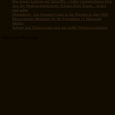
Das Anaga Gebirge auf Teneriffa – voller verwunschener Orte
Aus der Weihnachtsbäckerei: Schoko-Zimt-Traum – lecker
und saftig
Himmlisch – Ein frommer Gang in die Kirchen in aller Welt
Monochrome Momente für die Fotoaktion 12 Magische
Mottos
Schnee und Schneechaos und das weiße Winterwunderland
Noch mal Werbung