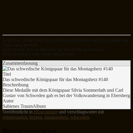
TEXT: DAS SCHWEDISCHE KÖNIGSPAAR FÜR DAS MONTAGSHERZ #140
©TRAUMALBUM.DE
ALLE FOTOS: DAS SCHWEDISCHE KÖNIGSPAAR FÜR DAS
MONTAGSHERZ #140 ©TRAUMALBUM.DE
Zusammenfassung
Titel
Das schwedische Königspaar für das Montagsherz #140
Beschreibung
Diese Medaille mit dem Königspaar Silvia Sommerlath und Carl
Gustav von Schweden gab es bei der Volkswanderung in Ebersberg
Autor
Sabienes TraumAlbum
Veröffentlicht in
Blogosphäre
und verschlagwortet mit
erinnerungen
,
herzen
,
montagsherz
,
schweden
.
Beitragsnavigation