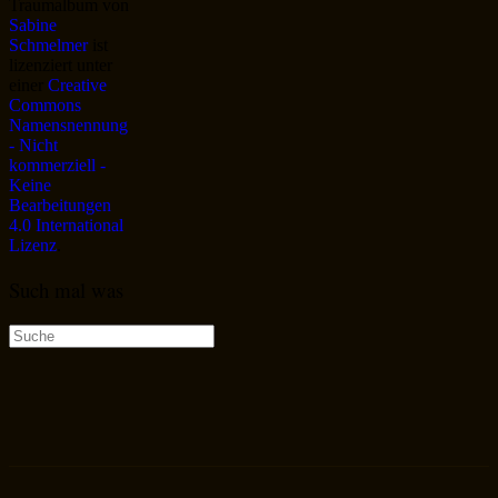
Traumalbum
von
Sabine
Schmelmer
ist
lizenziert unter
einer
Creative
Commons
Namensnennung
- Nicht
kommerziell -
Keine
Bearbeitungen
4.0 International
Lizenz
.
Such mal was
Suche
nach: