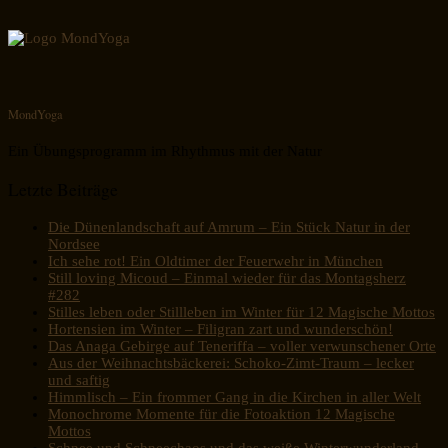
MondYoga
Ein Übungsprogramm im Rhythmus mit der Natur
Letzte Beiträge
Die Dünenlandschaft auf Amrum – Ein Stück Natur in der
Nordsee
Ich sehe rot! Ein Oldtimer der Feuerwehr in München
Still loving Micoud – Einmal wieder für das Montagsherz
#282
Stilles leben oder Stillleben im Winter für 12 Magische Mottos
Hortensien im Winter – Filigran zart und wunderschön!
Das Anaga Gebirge auf Teneriffa – voller verwunschener Orte
Aus der Weihnachtsbäckerei: Schoko-Zimt-Traum – lecker
und saftig
Himmlisch – Ein frommer Gang in die Kirchen in aller Welt
Monochrome Momente für die Fotoaktion 12 Magische
Mottos
Schnee und Schneechaos und das weiße Winterwunderland