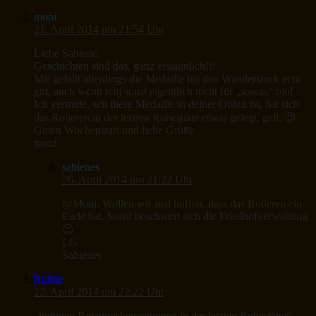
moni
21. April 2014 um 21:54 Uhr
Liebe Sabiene,
Geschichten sind das, ganz erstaunlich!!!
Mir gefällt allerdings die Medaille für den Wanderstock echt
gut, auch wenn ichj sonst eigentlich nicht für „sowas“ bin!
Ich vermute, seit diese Medaille in deiner Obhut ist, hat sich
das Rotieren in der letzten Ruhestätte etwas gelegt, gell. 😉
Guten Wochenstart und liebe Grüße
moni
sabienes
26. April 2014 um 21:22 Uhr
@Moni: Wollen wir mal hoffen, dass das Rotieren ein
Ende hat. Sonst beschwert sich die Friedhofverwaltung
😉
LG
Sabienes
Ruthie
22. April 2014 um 22:22 Uhr
„heftigen Rotationsbewegungen in der letzten Ruhestätte“