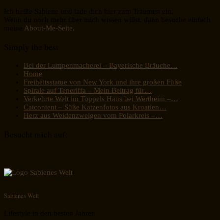
Ich heiße Sabiene und lade dich hier zum Träumen ein.
Wenn du noch mehr über mich wissen willst, dann besuche einfach
meine
About-Me-Seite.
Simply the best
Bei der Lumpenmacherei – Bayerische Bräuche…
Home
Freiheitsstatue von New York und ihre großen Füße
Spirale auf Teneriffa – Mein Beitrag für…
Verkehrte Welt im Toppels Haus bei Wertheim –…
Catcontent – Süße Katzenfotos aus Kroatien…
Herz aus Weidenzweigen vom Polarkreis –…
Besucht mich auf:
Sabienes Welt
Lifestyle in den besten Jahren