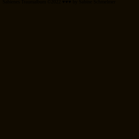
Sabienes Traumalbum ©2022 ♥♥♥ by Sabine Schmelmer
Scroll
Up