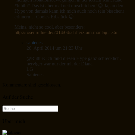
*hihihi* Das ist aber mal nett umschrieben! 😉 Ja, an den
Hype von damals kann ich mich auch noch (ein bisschen)
erinnern… Cooles Erbstück 😉
Meins, nicht so cool, aber besonders:
http://rosenruthie.de/2014/04/21/herz-am-montag-136/
sabienes
26. April 2014 um 21:23 Uhr
@Ruthie: Ich fand diesen Hype ganz schrecklich,
nerviger war nur der mit der Diana.
LG
Sabienes
Kommentare sind geschlossen.
Auf der Suche
Suche
nach:
Über mich