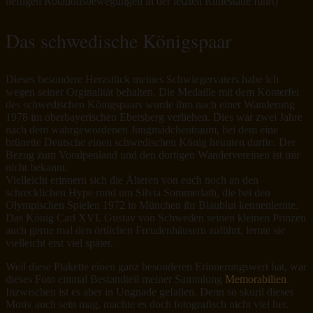
heftigen Rotationsbewegungen in der letzten Ruhestätte führt)
Das schwedische Königspaar
Dieses besondere Herzstück meines Schwiegervaters habe ich
wegen seiner Orginalität behalten. Die Medaille mit dem Konterfei
des schwedischen Königspaars wurde ihm nach einer Wanderung
1978 im oberbayerischen Ebersberg verliehen. Dies war zwei Jahre
nach dem wahrgewordenen Jungmädchentraum, bei dem eine
brünette Deutsche einen schwedischen König heiraten durfte. Der
Bezug zum Voralpenland und den dortigen Wandervereinen ist mir
nicht bekannt.
Vielleicht erinnern sich die Älteren von euch noch an den
schrecklichen Hype rund um Silvia Sommerlath, die bei den
Olympischen Spielen 1972 in München ihr Blaublut kennenlernte.
Das König Carl XVI. Gustav von Schweden seinen kleinen Prinzen
auch gerne mal den örtlichen Freudenhäusern zuführt, lernte sie
vielleicht erst viel später.
Weil diese Plakette einen ganz besonderen Erinnerungswert hat, war
dieses Foto einmal Bestandteil meiner Sammlung
Memorabilien
.
Inzwischen ist es aber in Ungnade gefallen. Denn so skuril dieses
Motiv auch sein mag, machte es doch fotografisch nicht viel her.