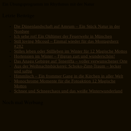
Ein Übungsprogramm im Rhythmus mit der Natur
Letzte Beiträge
Die Dünenlandschaft auf Amrum – Ein Stück Natur in der
Nordsee
Ich sehe rot! Ein Oldtimer der Feuerwehr in München
Still loving Micoud – Einmal wieder für das Montagsherz
#282
Stilles leben oder Stillleben im Winter für 12 Magische Mottos
Hortensien im Winter – Filigran zart und wunderschön!
Das Anaga Gebirge auf Teneriffa – voller verwunschener Orte
Aus der Weihnachtsbäckerei: Schoko-Zimt-Traum – lecker
und saftig
Himmlisch – Ein frommer Gang in die Kirchen in aller Welt
Monochrome Momente für die Fotoaktion 12 Magische
Mottos
Schnee und Schneechaos und das weiße Winterwunderland
Noch mal Werbung