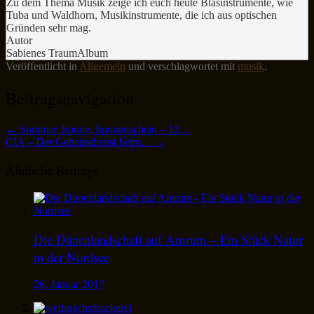
Zu dem Thema Musik zeige ich euch heute Blasinstrumente, wie
Tuba und Waldhorn, Musikinstrumente, die ich aus optischen
Gründen sehr mag.
Autor
Sabienes TraumAlbum
Veröffentlicht in
Allgemein
und verschlagwortet mit
musik
.
Beitragsnavigation
←
Sommer, Sonne, Sonnenschein – 12…
CIA – Der Geheimdienst beim…
→
Ähnliche Beiträge
Die Dünenlandschaft auf Amrum – Ein Stück Natur
in der Nordsee
26. Januar 2017