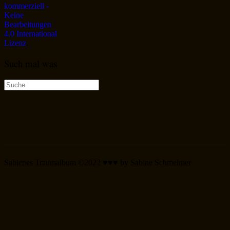
kommerziell -
Keine
Bearbeitungen
4.0 International
Lizenz
.
Such mal was
Suche
nach:
Sabienes Traumalbum ©2022 ♥♥♥ by Sabine Schmelmer
Scroll
Up