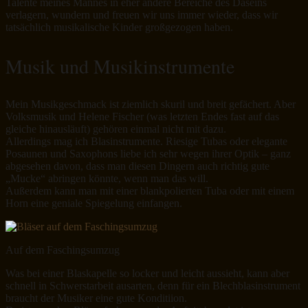
Talente meines Mannes in eher andere Bereiche des Daseins
verlagern, wundern und freuen wir uns immer wieder, dass wir
tatsächlich musikalische Kinder großgezogen haben.
Musik und Musikinstrumente
Mein Musikgeschmack ist ziemlich skuril und breit gefächert. Aber
Volksmusik und Helene Fischer (was letzten Endes fast auf das
gleiche hinausläuft) gehören einmal nicht mit dazu.
Allerdings mag ich Blasinstrumente. Riesige Tubas oder elegante
Posaunen und Saxophons liebe ich sehr wegen ihrer Optik – ganz
abgesehen davon, dass man diesen Dingern auch richtig gute
„Mucke“ abringen könnte, wenn man das will.
Außerdem kann man mit einer blankpolierten Tuba oder mit einem
Horn eine geniale Spiegelung einfangen.
Auf dem Faschingsumzug
Was bei einer Blaskapelle so locker und leicht aussieht, kann aber
schnell in Schwerstarbeit ausarten, denn für ein Blechblasinstrument
braucht der Musiker eine gute Konditiion.