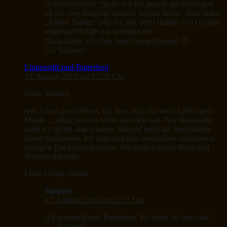
@Teamworkart: *lach* Ich bin gerade am überlegen,
ob ich eine Sängerin namens Sabine kenne. Aber außer
„Alpine Sabine“ (die hat mal beim Hubert von Goisern
mitgemacht) fällt mir niemand ein.
Dann bleibe ich eben beim Fotografieren! 😉
LG Sabienes
Lippenstift-und-Butterbrot
10. August 2016 um 07:38 Uhr
Hallo Sabines,
sehr schön geschrieben. Ich höre auch für mein Leben gern
Musik…. tanze ja auch selbst und trete auf. Nur Blasmusik
kann ich nichts abgewinnen, obwohl mich die Instrumente
schon faszinieren. Ich habe mal eins ausprobiert und keinen
einzigen Ton hervorgebracht. Da stecken schon Kraft und
Technik dahinter.
Liebe Grüße Sabine
Sabienes
17. August 2016 um 12:37 Uhr
@Lippenstift und Butterbrot: Wo trittst du denn auf?
LG Sabienes