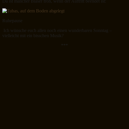
Da ist mancher Bläser froh, wenn der Auftritt beendet ist:
Ruhepause
Ich wünsche euch allen noch einen wunderbaren Sonntag –
vielleicht mit ein bisschen Musik?
***