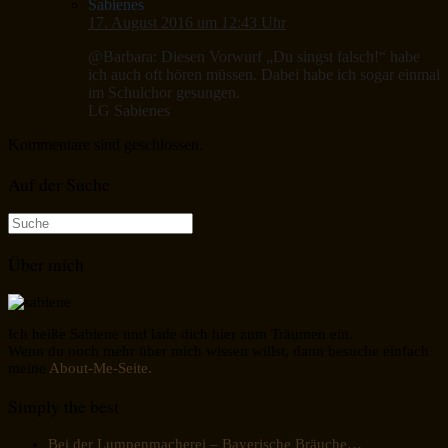
Sabienes
17. August 2016 um 12:43 Uhr
@Barbara: Diesen Vorwurf „Du singst falsch!“ habe
ich auch oft hören müssen. Dabei habe ich sogar einmal
im Schulchor gesungen.
LG Sabienes
Kommentare sind geschlossen.
Auf der Suche
Suche
nach:
Über mich
Ich heiße Sabiene und lade dich hier zum Träumen ein.
Wenn du noch mehr über mich wissen willst, dann besuche einfach
meine
About-Me-Seite.
Simply the best
Bei der Lumpenmacherei – Bayerische Bräuche…