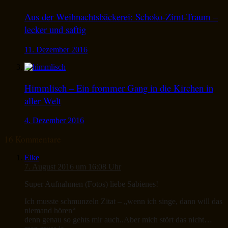
Aus der Weihnachtsbäckerei: Schoko-Zimt-Traum –
lecker und saftig
11. Dezember 2016
Himmlisch – Ein frommer Gang in die Kirchen in
aller Welt
4. Dezember 2016
16 Kommentare
Elke
7. August 2016 um 16:08 Uhr
Super Aufnahmen (Fotos) liebe Sabienes!
Ich musste schmunzeln Zitat – „wenn ich singe, dann will das
niemand hören“
denn genau so gehts mir auch..Aber mich stört das nicht…