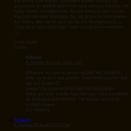
mal wirklich als solchen bezeichnen konnte. Einfach nur
grauenhaft. So ähnlich ging es mir auch mit einer Panflöte, die
meine Mutter toll beherrschte. Bei mir klang es eher wie das
Rascheln mit einer Plastiktüte. bei mir gehen nur Instrumente
mit Tasten, aber das ist auch nur für den Hausgebrauch ;-).
DAss du so arg schräg singst, kann ich mir kaum vorstellen
;-).
Liebe Grüße
Sandra
Sabienes
8. August 2016 um 20:43 Uhr
@Sandra: Ich habe es gerade erzählt: Mit Trompete
habe ich es auch mal probiert. Aber meine Karriere ließ
auf sich warten 😉
Tasten? Du spielst Klavier oder Ziehharmonika?
Doch, ich singe schräg. Aber ich eigne mich wunderbar
als Hildegard-Knef-Double. Die konnte auch nicht
wirklich singen.
LG Sabienes
vivilacht
8. August 2016 um 05:14 Uhr