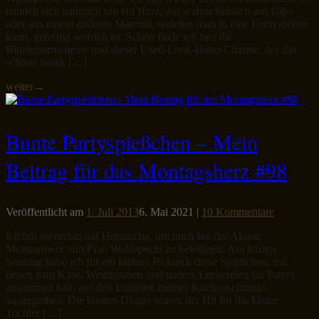
handelt sich natürlich um ein Herz, das wahrscheinlich aus Gips
oder aus einem anderen Material, welches man in eine Form gießen
kann, gefertigt worden ist. Schön finde ich hier die
Blumenornamente und dieser Used-Look-Boho-Charme, der das
schöne Stück […]
weiter
→
Bunte Partyspießchen – Mein
Beitrag für das Montagsherz #98
Veröffentlicht am
1. Juli 2013
6. Mai 2021
|
10 Kommentare
Ich bin weiterhin auf Herzsuche, um mich bei der Aktion
Montagsherz von Frau Waldspecht zu beteiligen. Am letzten
Sonntag habe ich für ein kleines Picknick diese Spießchen, mit
denen man Käse, Weintrauben und andere Leckereien für Partys
zusammen hält, aus den Untiefen meines Küchenschranks
ausgegraben. Die bunten Dinger waren der Hit für die kleine
Tochter […]