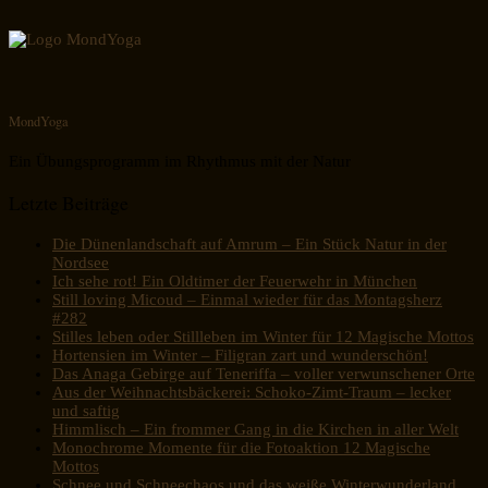
MondYoga
Ein Übungsprogramm im Rhythmus mit der Natur
Letzte Beiträge
Die Dünenlandschaft auf Amrum – Ein Stück Natur in der
Nordsee
Ich sehe rot! Ein Oldtimer der Feuerwehr in München
Still loving Micoud – Einmal wieder für das Montagsherz
#282
Stilles leben oder Stillleben im Winter für 12 Magische Mottos
Hortensien im Winter – Filigran zart und wunderschön!
Das Anaga Gebirge auf Teneriffa – voller verwunschener Orte
Aus der Weihnachtsbäckerei: Schoko-Zimt-Traum – lecker
und saftig
Himmlisch – Ein frommer Gang in die Kirchen in aller Welt
Monochrome Momente für die Fotoaktion 12 Magische
Mottos
Schnee und Schneechaos und das weiße Winterwunderland