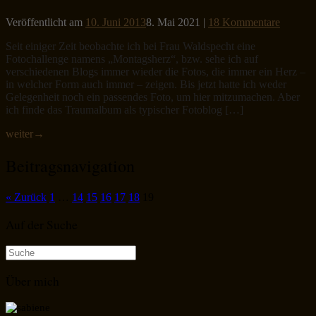
Veröffentlicht am
10. Juni 2013
8. Mai 2021
|
18 Kommentare
Seit einiger Zeit beobachte ich bei Frau Waldspecht eine
Fotochallenge namens „Montagsherz“, bzw. sehe ich auf
verschiedenen Blogs immer wieder die Fotos, die immer ein Herz –
in welcher Form auch immer – zeigen. Bis jetzt hatte ich weder
Gelegenheit noch ein passendes Foto, um hier mitzumachen. Aber
ich finde das Traumalbum als typischer Fotoblog […]
weiter
→
Beitragsnavigation
« Zurück
1
…
14
15
16
17
18
19
Auf der Suche
Suche
nach:
Über mich