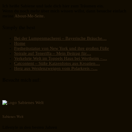
Ich heiße Sabiene und lade dich hier zum Träumen ein.
Wenn du noch mehr über mich wissen willst, dann besuche einfach
meine
About-Me-Seite.
Simply the best
Bei der Lumpenmacherei – Bayerische Bräuche…
Home
Freiheitsstatue von New York und ihre großen Füße
Spirale auf Teneriffa – Mein Beitrag für…
Verkehrte Welt im Toppels Haus bei Wertheim –…
Catcontent – Süße Katzenfotos aus Kroatien…
Herz aus Weidenzweigen vom Polarkreis –…
Besucht mich auf:
Sabienes Welt
Lifestyle in den besten Jahren