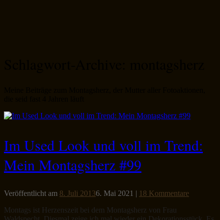
Schlagwort-Archive:
montagsherz
Meine Beiträge zum Montagsherz, der Mutter aller Fotoaktionen,
die seid fast 4 Jahren läuft
Im Used Look und voll im Trend:
Mein Montagsherz #99
Veröffentlicht am
8. Juli 2013
6. Mai 2021
|
18 Kommentare
Montags ist Herzenszeit bei dem Montagsherz von Frau
Waldspecht. Diesmal zeige ich mal wieder ein Dekorationsstück. Es