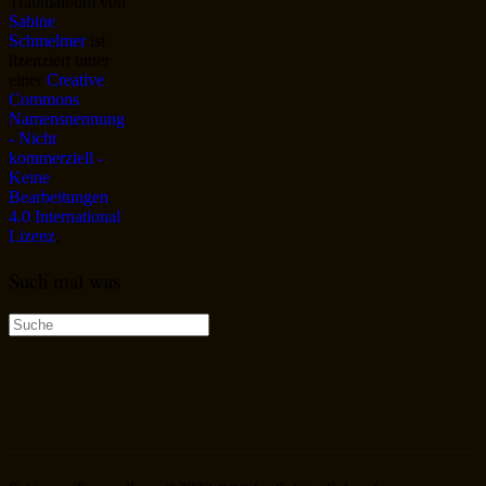
Traumalbum
von
Sabine
Schmelmer
ist
lizenziert unter
einer
Creative
Commons
Namensnennung
- Nicht
kommerziell -
Keine
Bearbeitungen
4.0 International
Lizenz
.
Such mal was
Suche
nach: