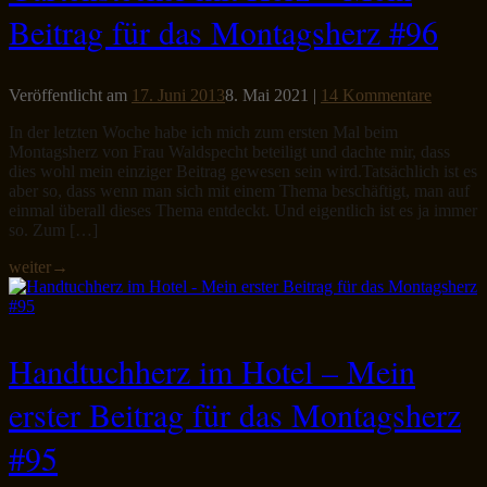
Beitrag für das Montagsherz #96
Veröffentlicht am
17. Juni 2013
8. Mai 2021
|
14 Kommentare
In der letzten Woche habe ich mich zum ersten Mal beim
Montagsherz von Frau Waldspecht beteiligt und dachte mir, dass
dies wohl mein einziger Beitrag gewesen sein wird.Tatsächlich ist es
aber so, dass wenn man sich mit einem Thema beschäftigt, man auf
einmal überall dieses Thema entdeckt. Und eigentlich ist es ja immer
so. Zum […]
weiter
→
Handtuchherz im Hotel – Mein
erster Beitrag für das Montagsherz
#95