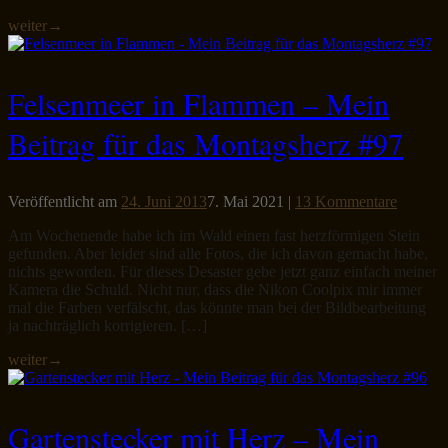
weiter
→
Felsenmeer in Flammen – Mein
Beitrag für das Montagsherz #97
Veröffentlicht am
24. Juni 2013
7. Mai 2021
|
13 Kommentare
Am Wochenende habe ich im Wald einen fast herzförmigen Stein
gefunden. Aber leider sind alle Fotos, die ich davon gemacht habe,
nichts geworden. Für dieses Desaster gebe jetzt ganz einfach meiner
Kamera die Schuld. Nicht nur, dass die Nikon Coolpix mir immer
mal die Farben verfälscht, das könnte man bei der Bildbearbeitung
ja nachträglich korrigieren. […]
weiter
→
Gartenstecker mit Herz – Mein