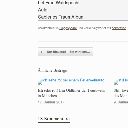
bei Frau Waldspecht
Autor
Sabienes TraumAlbum
Veröffentlicht in
Blogosphäre
und verschlagwortet mit
dekoration
,
Beitragsnavigation
←
Der Blautopf – Ein wirklich…
Ähnliche Beiträge
Ich sehe rot! Ein Oldtimer der Feuerwehr
Still lo
in München
das Mont
17. Januar 2017
9. Janua
18 Kommentare