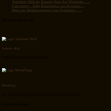
Verkehrte Welt im Toppels Haus bei Wertheim –…
Catcontent – Süße Katzenfotos aus Kroatien…
Herz aus Weidenzweigen vom Polarkreis –…
Besucht mich auf:
Sabienes Welt
Lifestyle in den besten Jahren
MondYoga
Ein Übungsprogramm im Rhythmus mit der Natur
Letzte Beiträge