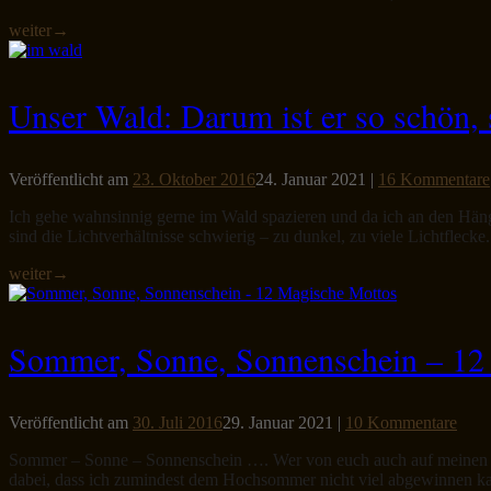
weiter
→
Unser Wald: Darum ist er so schön, 
Veröffentlicht am
23. Oktober 2016
24. Januar 2021
|
16 Kommentare
Ich gehe wahnsinnig gerne im Wald spazieren und da ich an den Hänge
sind die Lichtverhältnisse schwierig – zu dunkel, zu viele Lichtflec
weiter
→
Sommer, Sonne, Sonnenschein – 12
Veröffentlicht am
30. Juli 2016
29. Januar 2021
|
10 Kommentare
Sommer – Sonne – Sonnenschein …. Wer von euch auch auf meinen and
dabei, dass ich zumindest dem Hochsommer nicht viel abgewinnen kan