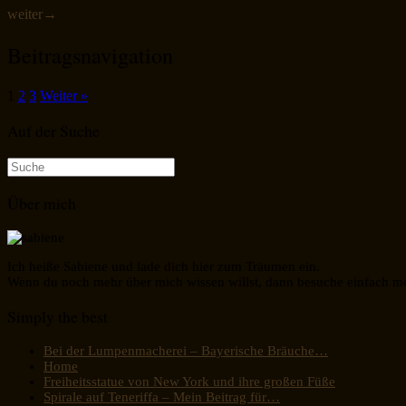
weiter
→
Beitragsnavigation
1
2
3
Weiter »
Auf der Suche
Suche
nach:
Über mich
Ich heiße Sabiene und lade dich hier zum Träumen ein.
Wenn du noch mehr über mich wissen willst, dann besuche einfach m
Simply the best
Bei der Lumpenmacherei – Bayerische Bräuche…
Home
Freiheitsstatue von New York und ihre großen Füße
Spirale auf Teneriffa – Mein Beitrag für…