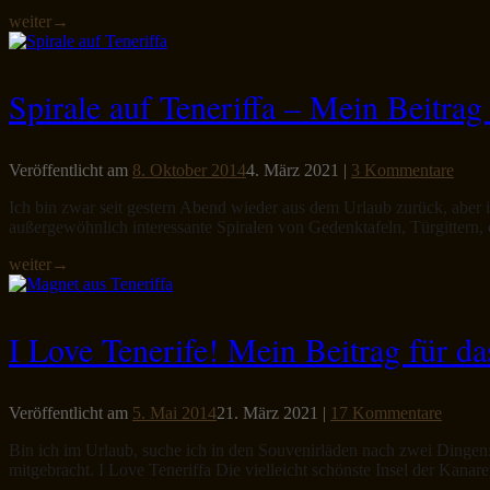
weiter
→
Spirale auf Teneriffa – Mein Beitra
Veröffentlicht am
8. Oktober 2014
4. März 2021
|
3 Kommentare
Ich bin zwar seit gestern Abend wieder aus dem Urlaub zurück, aber i
außergewöhnlich interessante Spiralen von Gedenktafeln, Türgittern,
weiter
→
I Love Tenerife! Mein Beitrag für 
Veröffentlicht am
5. Mai 2014
21. März 2021
|
17 Kommentare
Bin ich im Urlaub, suche ich in den Souvenirläden nach zwei Dingen
mitgebracht. I Love Teneriffa Die vielleicht schönste Insel der Kanar