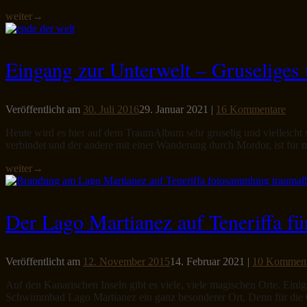
weiter
→
Eingang zur Unterwelt – Gruseliges 
Veröffentlicht am
30. Juli 2016
29. Januar 2021
|
16 Kommentare
Heute wird es hier auf dem TraumAlbum sehr gruselig und vielleicht 
verbindet und der andere mit einer Wanderung durch Mordor, ist für mi
weiter
→
Der Lago Martianez auf Teneriffa f
Veröffentlicht am
12. November 2015
14. Februar 2021
|
10 Komment
Auf den Kanarischen Inseln gibt es viele, viele magischen Orte. Einig
Schwimmbad Lago Martianez ein ganz besonderer Ort, Denn für die 