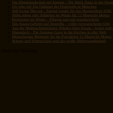
Die Dünenlandschaft auf Amrum – Ein Stück Natur in der Nord
Ich sehe rot! Ein Oldtimer der Feuerwehr in München
Still loving Micoud – Einmal wieder für das Montagsherz #282
Stilles leben oder Stillleben im Winter für 12 Magische Mottos
Hortensien im Winter – Filigran zart und wunderschön!
Das Anaga Gebirge auf Teneriffa – voller verwunschener Orte
Aus der Weihnachtsbäckerei: Schoko-Zimt-Traum – lecker und s
Himmlisch – Ein frommer Gang in die Kirchen in aller Welt
Monochrome Momente für die Fotoaktion 12 Magische Mottos
Schnee und Schneechaos und das weiße Winterwunderland
Noch mal Werbung