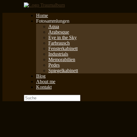
Zum
Inhalt
Home
springen
Fotosammlungen
Aqua
Arabesque
Eye in the Sky
Farbrausch
Fensterkabinett
Industrials
Memorabilien
Pedes
Spiegelkabinett
Blog
About me
Kontakt
Suche
nach: