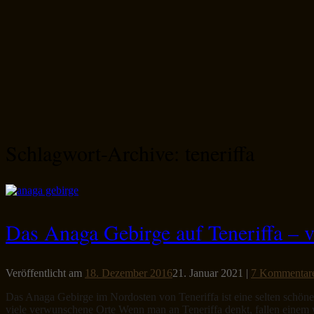
Schlagwort-Archive:
teneriffa
Das Anaga Gebirge auf Teneriffa – 
Veröffentlicht am
18. Dezember 2016
21. Januar 2021
|
7 Kommentar
Das Anaga Gebirge im Nordosten von Teneriffa ist eine selten schön
viele verwunschene Orte Wenn man an Teneriffa denkt, fallen einem w