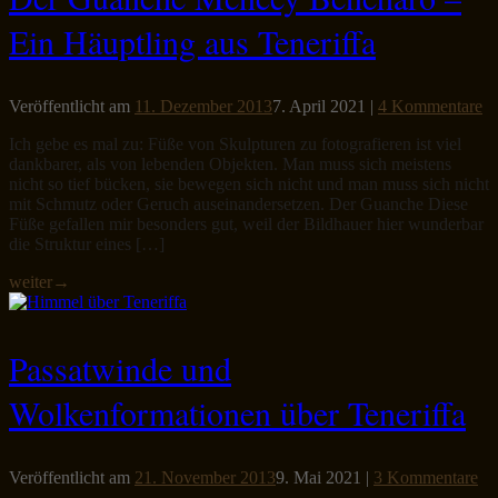
Ein Häuptling aus Teneriffa
Veröffentlicht am
11. Dezember 2013
7. April 2021
|
4 Kommentare
Ich gebe es mal zu: Füße von Skulpturen zu fotografieren ist viel
dankbarer, als von lebenden Objekten. Man muss sich meistens
nicht so tief bücken, sie bewegen sich nicht und man muss sich nicht
mit Schmutz oder Geruch auseinandersetzen. Der Guanche Diese
Füße gefallen mir besonders gut, weil der Bildhauer hier wunderbar
die Struktur eines […]
weiter
→
Passatwinde und
Wolkenformationen über Teneriffa
Veröffentlicht am
21. November 2013
9. Mai 2021
|
3 Kommentare