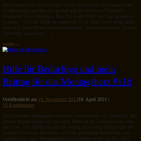
Die Kanarischen Inseln liegen bereits im Bereich der Passatwinde
(Tradewinds) und dies hat gerade auf das Klima auf Teneriffa
besondere Auswirkungen. Den das in der Mitte der Insel gelegene
Gebirge – und der Teide ist immerhin 3715 Meter hoch sorgt dafür,
dass sich diese Winde im Norden stauen. Deswegen hat der Norden
Teneriffas auch eine […]
weiter
→
Hilfe für Bedürftige und mein
Beitrag für das Montagsherz #118
Veröffentlicht am
18. November 2013
18. April 2021
|
18 Kommentare
Mein heutiges Montagsherz kommt schon wieder aus Teneriffa. Bei
diesem Plakat dachte ich im ersten Moment an Tomatensuppe aus
der Dose. Das Etikett ist halt ein wenig aufwendig designt und die
Tomate weist eine Herzform auf.Eine gelungene Werbeidee und
zugleich ein super Montagsherz!Erst daheim stellte ich fest, dass