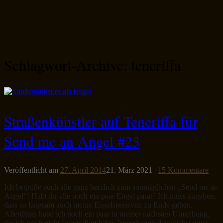
Schlagwort-Archive:
teneriffa
Straßenkünstler auf Teneriffa für
Send me an Angel #23
Veröffentlicht am
27. April 2014
21. März 2021
|
15 Kommentare
Ich begrüße euch alle ganz herzlich zum sonntäglichen „Send me an
Angel“! Habt ihr alle noch ein paar Engel parat? Ich muss zugeben,
dass so langsam auch meine Engelsreserven zu Ende gehen.
Allerdings habe ich noch ein paar in meiner nächsten Umgebung,
die ich noch nicht fotografiert habe. Irgendwann demnächst muss