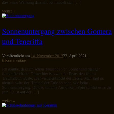
dies keine Werbung darstellt. Es handelt sich […]
weiter
→
Sonnenuntergang zwischen Gomera
und Teneriffa
Veröffentlicht am
14. November 2013
22. April 2021
|
6 Kommentare
Ich glaube, dass ich schon Tausende von Sonnenuntergängen
fotografiert habe. Dieser hier ist zwar der Erste, den ich im
Traumalbum poste, aber vielleicht nicht der Letzte. Man sagt ja,
niemals wäre der Himmel der Erde so nahe, wie beim
Sonnenuntergang. Ob das stimmt? Auf diesem Foto scheint es so zu
sein. Es ist auf der […]
weiter
→