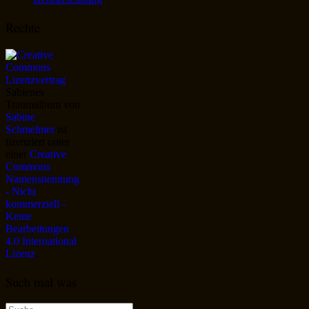
Rechte
Sabienes
Traumalbum
von
Sabine
Schmelmer
ist
lizenziert unter
einer
Creative
Commons
Namensnennung
- Nicht
kommerziell -
Keine
Bearbeitungen
4.0 International
Lizenz
.
Such mal was
Suche