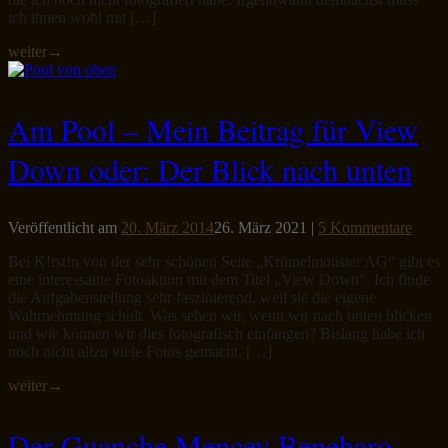
ich ihnen wohl mit […]
weiter
→
Am Pool – Mein Beitrag für View
Down oder: Der Blick nach unten
Veröffentlicht am
20. März 2014
26. März 2021
|
5 Kommentare
Bei K!rst!n von der sehr schönen Seite „Krümelmonster AG“ gibt es
eine interessante Fotoaktion mit dem Titel „View Down“. Ich finde
die Aufgabenstellung sehr faszinierend, weil sie die eigene
Wahrnehmung schult. Was sehen wir, wenn wir nach unten blicken
und wie können wir dies fotografisch einfangen? Bislang habe ich
noch nicht allzu viele Fotos gemacht, […]
weiter
→
Der Guanche Mencey Beneharo –