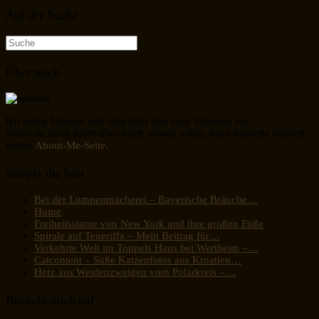
Auf der Suche
Suche
nach:
Über mich
Ich heiße Sabiene und lade dich hier zum Träumen ein.
Wenn du noch mehr über mich wissen willst, dann besuche einfach
meine
About-Me-Seite.
Simply the best
Bei der Lumpenmacherei – Bayerische Bräuche…
Home
Freiheitsstatue von New York und ihre großen Füße
Spirale auf Teneriffa – Mein Beitrag für…
Verkehrte Welt im Toppels Haus bei Wertheim –…
Catcontent – Süße Katzenfotos aus Kroatien…
Herz aus Weidenzweigen vom Polarkreis –…
Besucht mich auf: