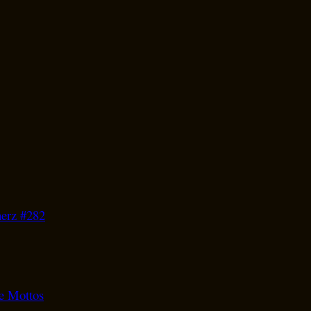
herz #282
he Mottos