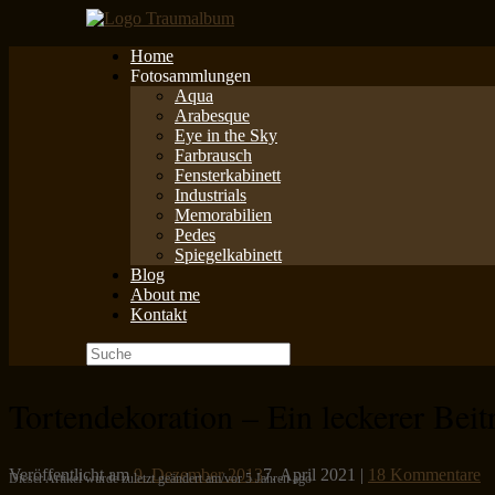
Zum
Inhalt
Home
springen
Fotosammlungen
Aqua
Arabesque
Eye in the Sky
Farbrausch
Fensterkabinett
Industrials
Memorabilien
Pedes
Spiegelkabinett
Blog
About me
Kontakt
Suche
nach:
Tortendekoration – Ein leckerer Bei
Veröffentlicht am
9. Dezember 2013
7. April 2021
|
18 Kommentare
Dieser Artikel wurde zuletzt geändert am/vor 5 Jahren ago