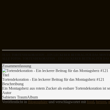
TEXT: TORTENDEKORATION – EIN LECKERER BEITRAG FÜR DAS MONT
ALLE FOTOS: TORTENDEKORATION – EIN LECKERER BEITRAG FÜR DA
Zusammenfassung
Titel
Tortendekoration - Ein leckerer Beitrag für das Montagsherz #121
Beschreibung
Ein Montagsherz aus rotem Zucker als essbare Tortendekoration ist se
Autor
Sabienes TraumAlbum
Veröffentlicht in
Blogosphäre
und verschlagwortet mit
food
,
herzen
,