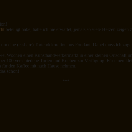
ion!
cht
beteiligt habe, hätte ich nie erwartet, jemals so viele Herzen zeigen
ch um eine (essbare) Tortendekoration aus Fondant. Dabei muss ich zuge
 zwei Wochen einen Kunsthandwerkermarkt in einer kleinen Ortschaft im
n über 100 verschiedene Torten und Kuchen zur Verfügung. Für einen k
n für den Kaffee mit nach Hause nehmen.
 das schon!
***