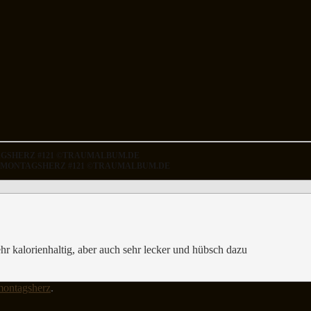
AGSHERZ #121 ©TRAUMALBUM.DE
S MONTAGSHERZ #121 ©TRAUMALBUM.DE
hr kalorienhaltig, aber auch sehr lecker und hübsch dazu
montagsherz
.