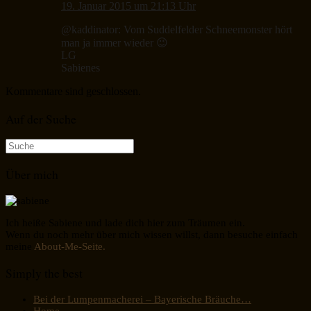
19. Januar 2015 um 21:13 Uhr
@kaddinator: Vom Suddelfelder Schneemonster hört
man ja immer wieder 😉
LG
Sabienes
Kommentare sind geschlossen.
Auf der Suche
Suche
nach:
Über mich
Ich heiße Sabiene und lade dich hier zum Träumen ein.
Wenn du noch mehr über mich wissen willst, dann besuche einfach
meine
About-Me-Seite.
Simply the best
Bei der Lumpenmacherei – Bayerische Bräuche…
Home