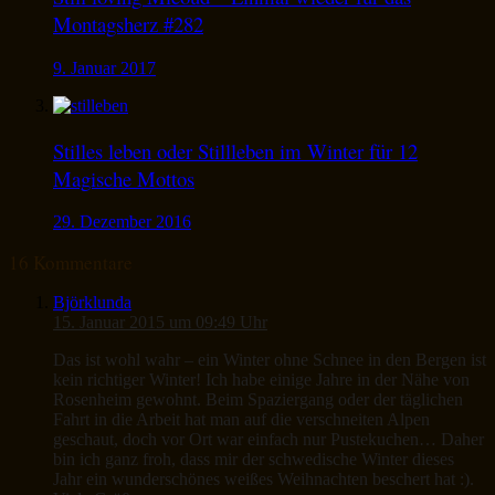
Montagsherz #282
9. Januar 2017
Stilles leben oder Stillleben im Winter für 12
Magische Mottos
29. Dezember 2016
16 Kommentare
Björklunda
15. Januar 2015 um 09:49 Uhr
Das ist wohl wahr – ein Winter ohne Schnee in den Bergen ist
kein richtiger Winter! Ich habe einige Jahre in der Nähe von
Rosenheim gewohnt. Beim Spaziergang oder der täglichen
Fahrt in die Arbeit hat man auf die verschneiten Alpen
geschaut, doch vor Ort war einfach nur Pustekuchen… Daher
bin ich ganz froh, dass mir der schwedische Winter dieses
Jahr ein wunderschönes weißes Weihnachten beschert hat :).