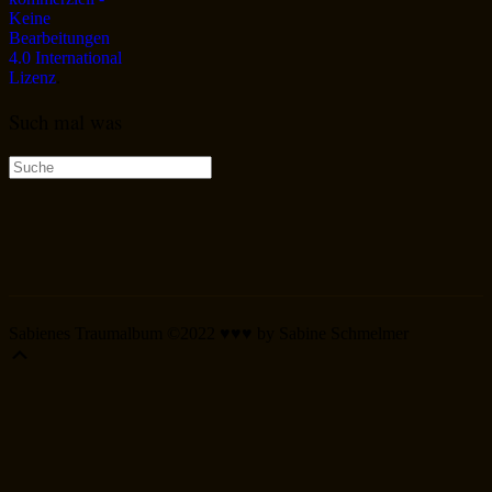
Keine
Bearbeitungen
4.0 International
Lizenz
.
Such mal was
Suche
nach:
Sabienes Traumalbum ©2022 ♥♥♥ by Sabine Schmelmer
Scroll
Up