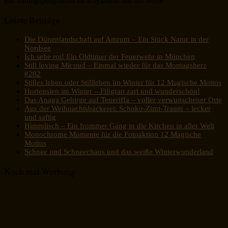
Ein Übungsprogramm im Rhythmus mit der Natur
Letzte Beiträge
Die Dünenlandschaft auf Amrum – Ein Stück Natur in der
Nordsee
Ich sehe rot! Ein Oldtimer der Feuerwehr in München
Still loving Micoud – Einmal wieder für das Montagsherz
#282
Stilles leben oder Stillleben im Winter für 12 Magische Mottos
Hortensien im Winter – Filigran zart und wunderschön!
Das Anaga Gebirge auf Teneriffa – voller verwunschener Orte
Aus der Weihnachtsbäckerei: Schoko-Zimt-Traum – lecker
und saftig
Himmlisch – Ein frommer Gang in die Kirchen in aller Welt
Monochrome Momente für die Fotoaktion 12 Magische
Mottos
Schnee und Schneechaos und das weiße Winterwunderland
Noch mal Werbung