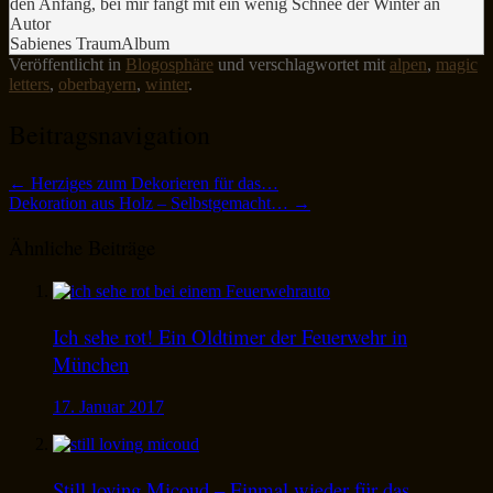
den Anfang, bei mir fängt mit ein wenig Schnee der Winter an
Autor
Sabienes TraumAlbum
Veröffentlicht in
Blogosphäre
und verschlagwortet mit
alpen
,
magic
letters
,
oberbayern
,
winter
.
Beitragsnavigation
←
Herziges zum Dekorieren für das…
Dekoration aus Holz – Selbstgemacht…
→
Ähnliche Beiträge
Ich sehe rot! Ein Oldtimer der Feuerwehr in
München
17. Januar 2017
Still loving Micoud – Einmal wieder für das