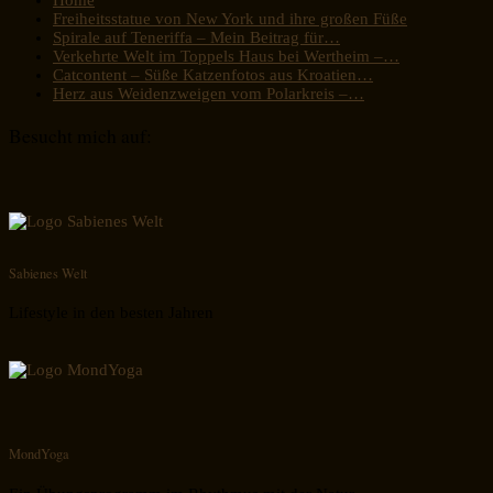
Freiheitsstatue von New York und ihre großen Füße
Spirale auf Teneriffa – Mein Beitrag für…
Verkehrte Welt im Toppels Haus bei Wertheim –…
Catcontent – Süße Katzenfotos aus Kroatien…
Herz aus Weidenzweigen vom Polarkreis –…
Besucht mich auf:
Sabienes Welt
Lifestyle in den besten Jahren
MondYoga