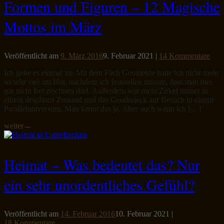
Formen und Figuren – 12 Magische
Mottos im März
Veröffentlicht am
9. März 2016
9. Februar 2021
|
14 Kommentare
Ich gebe es einmal zu: Mit dem Fach Geometrie hatte ich nicht mehr
so sehr viel am Hut, nachdem ich feststellen musste, dass man hier
gar nicht frei zeichnen darf. Außerdem war mein Zirkel immer in
einem desolaten Zustand und das Geodreieck auf Besuch in einem
Paralleluniversum. Man kennt das ja. Aber auch wenn ich […]
weiter
→
Heimat – Was bedeutet das? Nur
ein sehr unordentliches Gefühl?
Veröffentlicht am
14. Februar 2016
10. Februar 2021
|
18 Kommentare