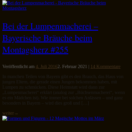
Bei der Lumpenmacherei –
Bayerische Bräuche beim
Montagsherz #255
Veröffentlicht am
4. Juli 2016
2. Februar 2021
|
14 Kommentare
In manchen Teilen von Bayern gibt es den Brauch, das Haus von
jungen Eltern, die gerade einen Jungen bekommen haben, mit
Lumpen zu schmücken. Diese Heimstatt wird dann zur
„Lumpenmacherei“ erklärt (analog zur „Büchsenmacherei“, wenn
es ein Mädchen ist). Wie immer bei solchen Anlässen – und ganz
besonders in Bayern – wird dies groß und […]
weiter
→