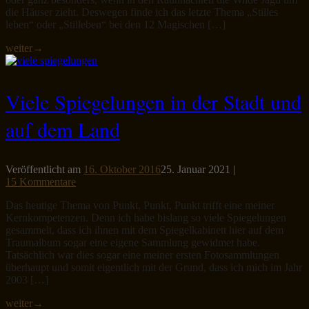
die Häuser zieht. Deswegen finde ich das letzte Thema „Stilles
leben“ oder „Stilleben“ bei den 12 Magischen […]
weiter
→
Viele Spiegelungen in der Stadt und
auf dem Land
Veröffentlicht am
16. Oktober 2016
25. Januar 2021
|
15 Kommentare
Das heutige Thema von Punkt, Punkt, Punkt trifft eine meiner
Kernkompetenzen. Denn ich habe bislang so viele Spiegelungen
gesammelt, dass ich ihnen mit dem Spiegelkabinett hier auf dem
Traumalbum sogar eine eigene Sammlung gewidmet habe.
Tatsächlich war dies sogar eine meiner ersten Fotosammlungen
überhaupt und somit eigentlich mit der Grund, dass ich mich im Jahr
2003 […]
weiter
→