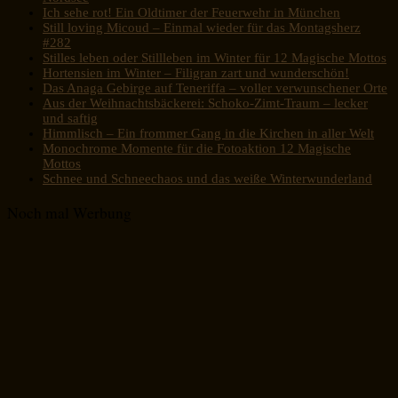
Ich sehe rot! Ein Oldtimer der Feuerwehr in München
Still loving Micoud – Einmal wieder für das Montagsherz
#282
Stilles leben oder Stillleben im Winter für 12 Magische Mottos
Hortensien im Winter – Filigran zart und wunderschön!
Das Anaga Gebirge auf Teneriffa – voller verwunschener Orte
Aus der Weihnachtsbäckerei: Schoko-Zimt-Traum – lecker
und saftig
Himmlisch – Ein frommer Gang in die Kirchen in aller Welt
Monochrome Momente für die Fotoaktion 12 Magische
Mottos
Schnee und Schneechaos und das weiße Winterwunderland
Noch mal Werbung