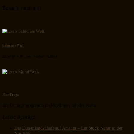
Besucht mich auf:
Sabienes Welt
Lifestyle in den besten Jahren
MondYoga
Ein Übungsprogramm im Rhythmus mit der Natur
Letzte Beiträge
Die Dünenlandschaft auf Amrum – Ein Stück Natur in der
Nordsee