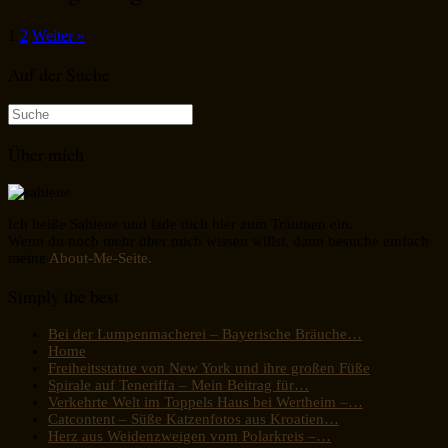
1
2
Weiter »
Auf der Suche
Suche
nach:
Über mich
Ich heiße Sabiene und lade dich hier zum Träumen ein.
Wenn du noch mehr über mich wissen willst, dann besuche einfach
meine
About-Me-Seite.
Simply the best
Bei der Lumpenmacherei – Bayerische Bräuche…
Home
Freiheitsstatue von New York und ihre großen Füße
Spirale auf Teneriffa – Mein Beitrag für…
Verkehrte Welt im Toppels Haus bei Wertheim –…
Catcontent – Süße Katzenfotos aus Kroatien…
Herz aus Weidenzweigen vom Polarkreis –…