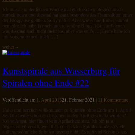
Ich musste in der letzten Woche mal ein bisschen blogtechnisch
zurück treten und diesmal hat ganz besonders das Traumalbum unter
der Blogpause gelitten. Sorry dafür! Aber wie schon früher einmal
bemerkt: Ich habe ja noch andere schöne Blogs! (Gut, auf denen
war diesmal auch nicht mehr los, aber was soll’s …)Heute habe ich
mir vorgenommen, mich […]
weiter
→
Kunstspirale aus Wasserburg für
Spiralen ohne Ende #22
Veröffentlicht am
1. April 2015
21. Februar 2021
|
11 Kommentare
Hallo und herzlich willkommen zu Spiralen ohne Ende am 1. April!
Seid ihr heute schon ein bisschen in den April geschickt worden?
Keine Angst, hier findet kein Aprilscherz statt. Ich bin ja so
begeistert von euch, weil ihr in der letzten Spiralenrunde so viele
außergewöhnliche Spiralen gezeigt habt! Es gab viel Schönes aus