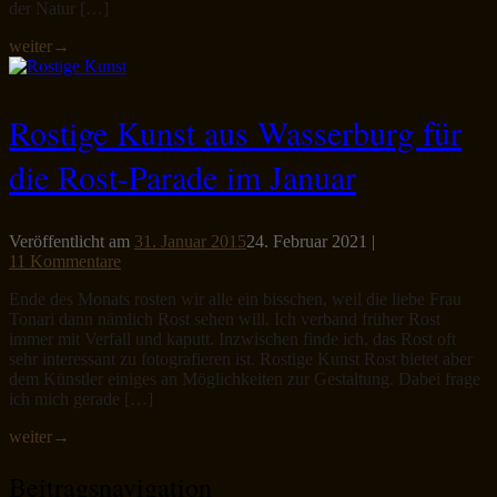
der Natur […]
weiter
→
Rostige Kunst aus Wasserburg für
die Rost-Parade im Januar
Veröffentlicht am
31. Januar 2015
24. Februar 2021
|
11 Kommentare
Ende des Monats rosten wir alle ein bisschen, weil die liebe Frau
Tonari dann nämlich Rost sehen will. Ich verband früher Rost
immer mit Verfall und kaputt. Inzwischen finde ich, das Rost oft
sehr interessant zu fotografieren ist. Rostige Kunst Rost bietet aber
dem Künstler einiges an Möglichkeiten zur Gestaltung. Dabei frage
ich mich gerade […]
weiter
→
Beitragsnavigation