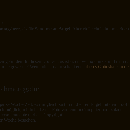
“!
ntagsherz
, als für
Send me an Angel
. Aber vielleicht habt ihr ja do
 gefunden. In diesem Gotteshaus ist es ein wenig dunkel und man darf
kirche gewesen? Wenn nicht, dann schaut euch
dieses Gotteshaus in de
nahmeregeln:
ganze Woche Zeit, es mir gleich zu tun und euren Engel mit dem Tool I
r auch möglich, mit InLinkz ein Foto von eurem Computer hochzuladen.
e Personenrechte und das Copyright!
der Woche besuchen.