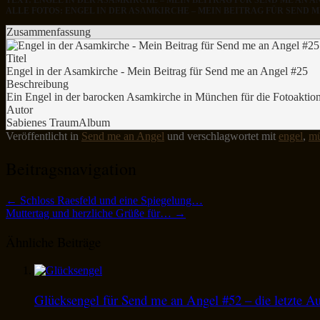
ALLE FOTOS: ENGEL IN DER ASAMKIRCHE – MEIN BEITRAG FÜR SEND ME
Zusammenfassung
Titel
Engel in der Asamkirche - Mein Beitrag für Send me an Angel #25
Beschreibung
Ein Engel in der barocken Asamkirche in München für die Fotoaktion
Autor
Sabienes TraumAlbum
Veröffentlicht in
Send me an Angel
und verschlagwortet mit
engel
,
m
Beitragsnavigation
←
Schloss Raesfeld und eine Spiegelung…
Muttertag und herzliche Grüße für…
→
Ähnliche Beiträge
Glücksengel für Send me an Angel #52 – die letzte A