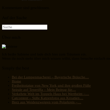
Kommentare sind geschlossen.
Auf der Suche
Suche
nach:
Über mich
Ich heiße Sabiene und lade dich hier zum Träumen ein.
Wenn du noch mehr über mich wissen willst, dann besuche einfach m
Simply the best
Bei der Lumpenmacherei – Bayerische Bräuche…
Home
Freiheitsstatue von New York und ihre großen Füße
Spirale auf Teneriffa – Mein Beitrag für…
Verkehrte Welt im Toppels Haus bei Wertheim –…
Catcontent – Süße Katzenfotos aus Kroatien…
Herz aus Weidenzweigen vom Polarkreis –…