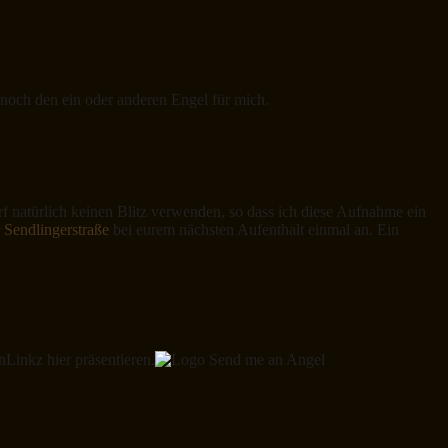
ch noch den ein oder anderen Engel für mich.
 natürlich keinen Blitz verwenden, so dass ich diese Aufnahme ein
r Sendlingerstraße
bei eurem nächsten Aufenthalt einmal an. Ein
nLinkz hier präsentieren.