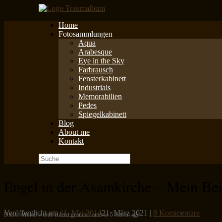
Zum
Inhalt
Home
springen
Fotosammlungen
Aqua
Arabesque
Eye in the Sky
Farbrausch
Fensterkabinett
Industrials
Memorabilien
Pedes
Spiegelkabinett
Blog
About me
Kontakt
Suche
nach:
Engel in der Asamkirche – Mein Bei
Veröffentlicht am
11. Mai 2014
21. März 2021
|
8 Kommentare
Dieser Artikel wurde zuletzt geändert am/vor 5 Jahren ago