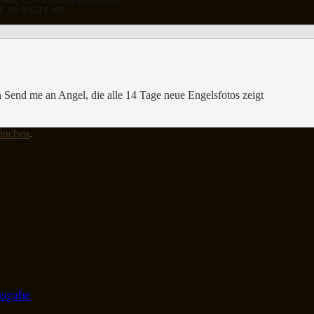
 AN ANGEL #25
 Send me an Angel, die alle 14 Tage neue Engelsfotos zeigt
ünchen
.
usgabe