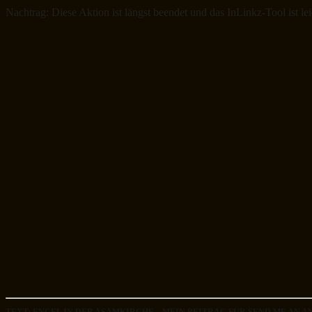
Nachtrag: Diese Aktion ist längst beendet und das InLinkz-Tool ist l
TEXT: ENGEL IN DER ASAMKIRCHE – MEIN BEITRAG FÜR SEND ME AN 