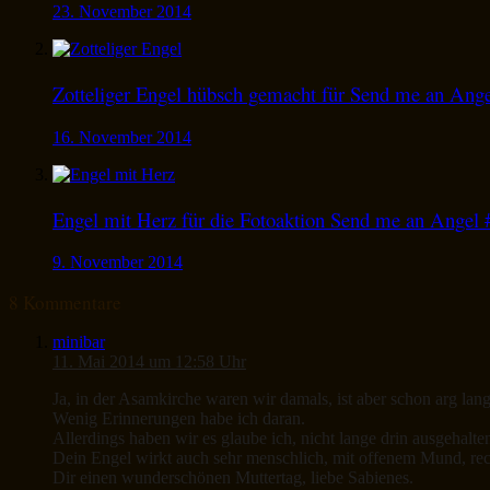
23. November 2014
Zotteliger Engel hübsch gemacht für Send me an Ang
16. November 2014
Engel mit Herz für die Fotoaktion Send me an Angel 
9. November 2014
8 Kommentare
minibar
11. Mai 2014 um 12:58 Uhr
Ja, in der Asamkirche waren wir damals, ist aber schon arg lang
Wenig Erinnerungen habe ich daran.
Allerdings haben wir es glaube ich, nicht lange drin ausgeha
Dein Engel wirkt auch sehr menschlich, mit offenem Mund, r
Dir einen wunderschönen Muttertag, liebe Sabienes.