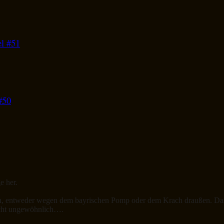
el #51
#50
e her.
lten, entweder wegen dem bayrischen Pomp oder dem Krach draußen. Das
echt ungewöhnlich….