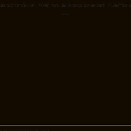
eider nicht mehr aktiv. Wenn euch die Beiträge der anderen Teilnehmer 
***
ANGEL #25 ©TRAUMALBUM.DE