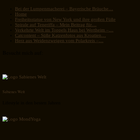
Bei der Lumpenmacherei – Bayerische Bräuche…
Home
Freiheitsstatue von New York und ihre großen Füße
Spirale auf Teneriffa – Mein Beitrag für…
Verkehrte Welt im Toppels Haus bei Wertheim –…
Catcontent – Süße Katzenfotos aus Kroatien…
Herz aus Weidenzweigen vom Polarkreis –…
Besucht mich auf:
Sabienes Welt
Lifestyle in den besten Jahren