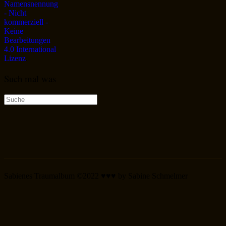
Namensnennung
- Nicht
kommerziell -
Keine
Bearbeitungen
4.0 International
Lizenz
.
Such mal was
Suche
nach:
Sabienes Traumalbum ©2022 ♥♥♥ by Sabine Schmelmer
Scroll
Up