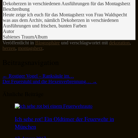
Dekoherzen in verschiedenen Ausführungen für das Montagsherz
Beschreibung
Heute zeige ich euch für das Montagsherz von Frau Waldspecht
was aus dem Archiv, nämlich Dekoherzen in verschiedenen
Ausführungen und frischen, bunten Farben
Autor
Sabienes TraumAlbum
Veröffentlicht in
Blogosphäre
und verschlagwortet mit
dekoration
,
herzen
,
montagsherz
.
Beitragsnavigation
←
Rostiger Vogel – Ranksäule im…
Der Feuerstuhl und die Hexenverbrennung…
→
Ähnliche Beiträge
Ich sehe rot! Ein Oldtimer der Feuerwehr in
München