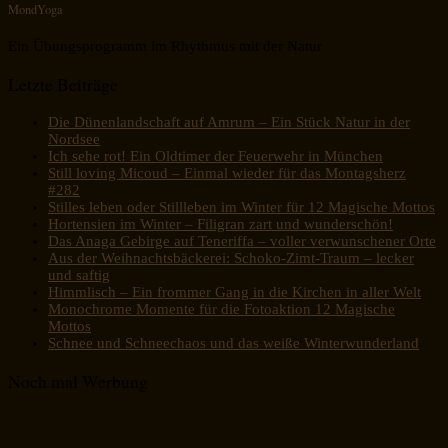
MondYoga
Ein Übungsprogramm im Rhythmus mit der Natur
Letzte Beiträge
Die Dünenlandschaft auf Amrum – Ein Stück Natur in der
Nordsee
Ich sehe rot! Ein Oldtimer der Feuerwehr in München
Still loving Micoud – Einmal wieder für das Montagsherz
#282
Stilles leben oder Stillleben im Winter für 12 Magische Mottos
Hortensien im Winter – Filigran zart und wunderschön!
Das Anaga Gebirge auf Teneriffa – voller verwunschener Orte
Aus der Weihnachtsbäckerei: Schoko-Zimt-Traum – lecker
und saftig
Himmlisch – Ein frommer Gang in die Kirchen in aller Welt
Monochrome Momente für die Fotoaktion 12 Magische
Mottos
Schnee und Schneechaos und das weiße Winterwunderland
Noch mal Werbung