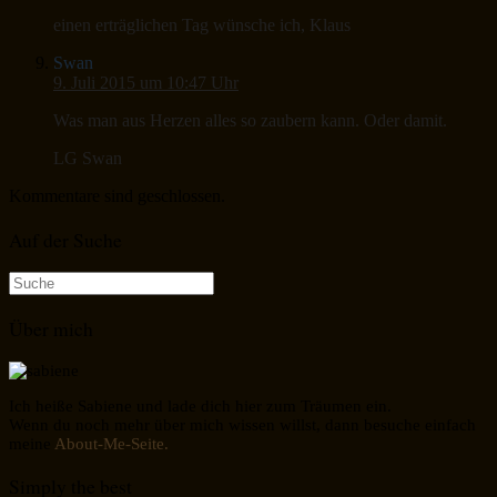
einen erträglichen Tag wünsche ich, Klaus
Swan
9. Juli 2015 um 10:47 Uhr
Was man aus Herzen alles so zaubern kann. Oder damit.
LG Swan
Kommentare sind geschlossen.
Auf der Suche
Suche
nach:
Über mich
Ich heiße Sabiene und lade dich hier zum Träumen ein.
Wenn du noch mehr über mich wissen willst, dann besuche einfach
meine
About-Me-Seite.
Simply the best