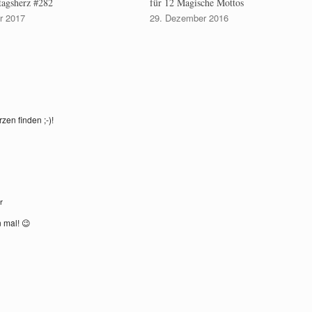
agsherz #282
für 12 Magische Mottos
r 2017
29. Dezember 2016
en finden ;-)!
hr
 mal! 😉