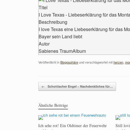
Titel
I Love Texas - Liebeserklärung für das Mon
Beschreibung
I love Texas eine Liebeserklärung für das M
Bayer sein Land liebt
Autor
Sabienes TraumAlbum
Veröffentlicht in
Blogosphäre
und verschlagwortet mit
herzen
,
mo
Beitragsnavigation
←
Schottischer Engel – Nachdenkliches für…
Ähnliche Beiträge
Ich sehe rot! Ein Oldtimer der Feuerwehr
Still lo