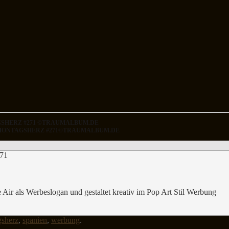
AGSHERZ #271 ©TRAUMALBUM.DE
AS MONTAGSHERZ #271©TRAUMALBUM.DE
e Air als Werbeslogan und gestaltet kreativ im Pop Art Stil Werbung
sherz
,
spanien
,
werbung
.