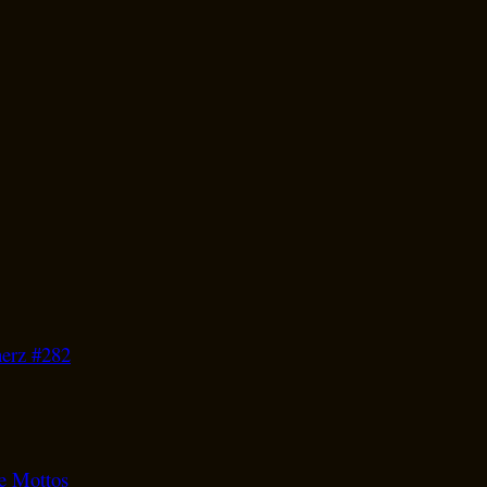
herz #282
he Mottos