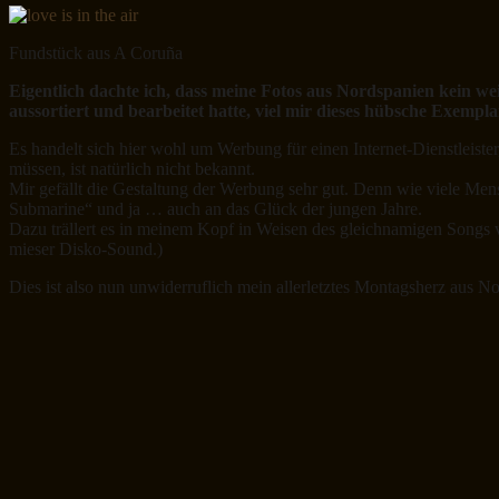
Fundstück aus A Coruña
Eigentlich dachte ich, dass meine Fotos aus Nordspanien kein w
aussortiert und bearbeitet hatte, viel mir dieses hübsche Exempl
Es handelt sich hier wohl um Werbung für einen Internet-Dienstleiste
müssen, ist natürlich nicht bekannt.
Mir gefällt die Gestaltung der Werbung sehr gut. Denn wie viele Mens
Submarine“ und ja … auch an das Glück der jungen Jahre.
Dazu trällert es in meinem Kopf in Weisen des gleichnamigen Songs v
mieser Disko-Sound.)
Dies ist also nun unwiderruflich mein allerletztes Montagsherz aus N