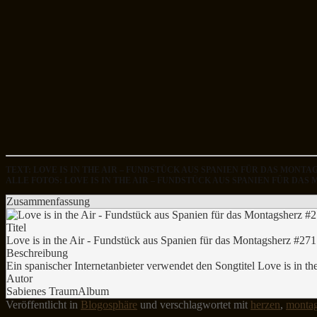
TEXT: LOVE IS IN THE AIR – FUNDSTÜCK AUS SPANIEN FÜR DAS MONT
ALLE FOTOS: LOVE IS IN THE AIR – FUNDSTÜCK AUS SPANIEN FÜR D
Zusammenfassung
Titel
Love is in the Air - Fundstück aus Spanien für das Montagsherz #271
Beschreibung
Ein spanischer Internetanbieter verwendet den Songtitel Love is in th
Autor
Sabienes TraumAlbum
Veröffentlicht in
Blogosphäre
und verschlagwortet mit
herzen
,
montag