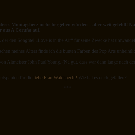
eiteres Montagsherz mehr hergeben würden – aber weit gefehlt! Nac
ar aus A Coruña auf.
r, der den Songtitel „Love is in the Air“ für seine Zwecke hat umwande
chen meines Alters finde ich die bunten Farben des Pop Arts unheimlic
on Altmeister John Paul Young. (Na gut, dass war dann lange nach dem
ordspanien für die
liebe Frau Waldspecht!
Wie hat es euch gefallen?
***