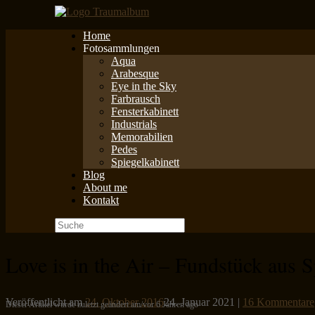
Zum
Inhalt
Home
springen
Fotosammlungen
Aqua
Arabesque
Eye in the Sky
Farbrausch
Fensterkabinett
Industrials
Memorabilien
Pedes
Spiegelkabinett
Blog
About me
Kontakt
Suche
nach:
Love is in the Air – Fundstück aus 
Veröffentlicht am
24. Oktober 2016
24. Januar 2021
|
16 Kommentare
Dieser Artikel wurde zuletzt geändert am/vor 6 Jahren ago