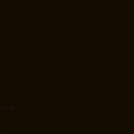
rm im Ohr …
r!