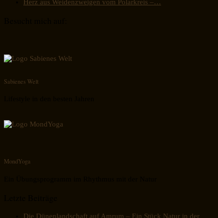
Herz aus Weidenzweigen vom Polarkreis –…
Besucht mich auf:
Sabienes Welt
Lifestyle in den besten Jahren
MondYoga
Ein Übungsprogramm im Rhythmus mit der Natur
Letzte Beiträge
Die Dünenlandschaft auf Amrum – Ein Stück Natur in der