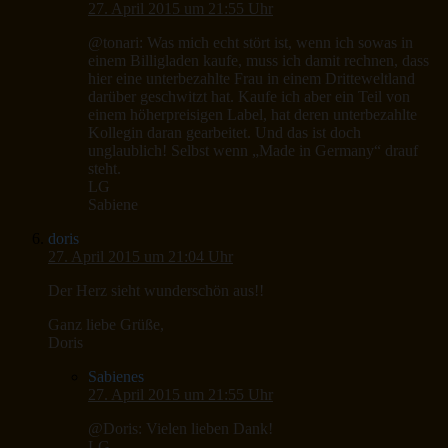
27. April 2015 um 21:55 Uhr
@tonari: Was mich echt stört ist, wenn ich sowas in
einem Billigladen kaufe, muss ich damit rechnen, dass
hier eine unterbezahlte Frau in einem Dritteweltland
darüber geschwitzt hat. Kaufe ich aber ein Teil von
einem höherpreisigen Label, hat deren unterbezahlte
Kollegin daran gearbeitet. Und das ist doch
unglaublich! Selbst wenn „Made in Germany“ drauf
steht.
LG
Sabiene
doris
27. April 2015 um 21:04 Uhr
Der Herz sieht wunderschön aus!!
Ganz liebe Grüße,
Doris
Sabienes
27. April 2015 um 21:55 Uhr
@Doris: Vielen lieben Dank!
LG