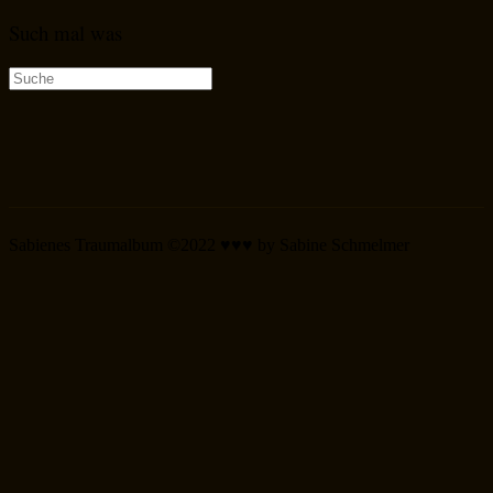
Such mal was
Suche
nach:
Sabienes Traumalbum ©2022 ♥♥♥ by Sabine Schmelmer