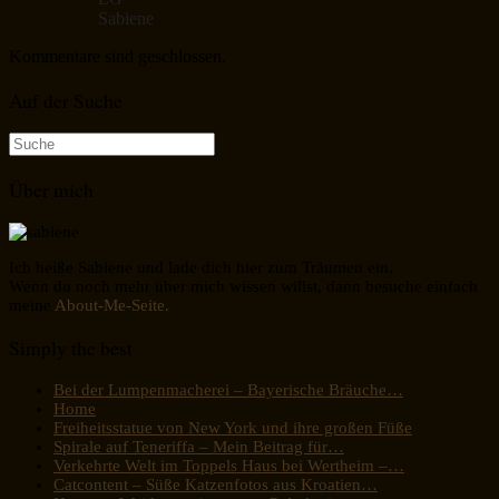
Sabiene
Kommentare sind geschlossen.
Auf der Suche
Suche
nach:
Über mich
Ich heiße Sabiene und lade dich hier zum Träumen ein.
Wenn du noch mehr über mich wissen willst, dann besuche einfach
meine
About-Me-Seite.
Simply the best
Bei der Lumpenmacherei – Bayerische Bräuche…
Home
Freiheitsstatue von New York und ihre großen Füße
Spirale auf Teneriffa – Mein Beitrag für…
Verkehrte Welt im Toppels Haus bei Wertheim –…
Catcontent – Süße Katzenfotos aus Kroatien…