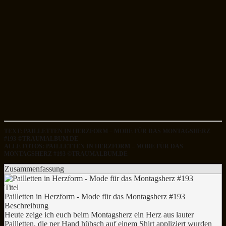
TEXT: PAILLETTEN IN HERZFORM – MODE FÜR DAS MONTAGSHERZ
#193 ©TRAUMALBUM.DE
ALLE FOTOS: PAILLETTEN IN HERZFORM – MODE FÜR DAS
MONTAGSHERZ #193 ©TRAUMALBUM.DE
Zusammenfassung
Titel
Pailletten in Herzform - Mode für das Montagsherz #193
Beschreibung
Heute zeige ich euch beim Montagsherz ein Herz aus lauter
Pailletten, die per Hand hübsch auf einem Shirt appliziert wurden