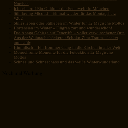
Nordsee
Ich sehe rot! Ein Oldtimer der Feuerwehr in München
Still loving Micoud – Einmal wieder für das Montagsherz
#282
Stilles leben oder Stillleben im Winter für 12 Magische Mottos
Hortensien im Winter – Filigran zart und wunderschön!
Das Anaga Gebirge auf Teneriffa – voller verwunschener Orte
Aus der Weihnachtsbäckerei: Schoko-Zimt-Traum – lecker
und saftig
Himmlisch – Ein frommer Gang in die Kirchen in aller Welt
Monochrome Momente für die Fotoaktion 12 Magische
Mottos
Schnee und Schneechaos und das weiße Winterwunderland
Noch mal Werbung