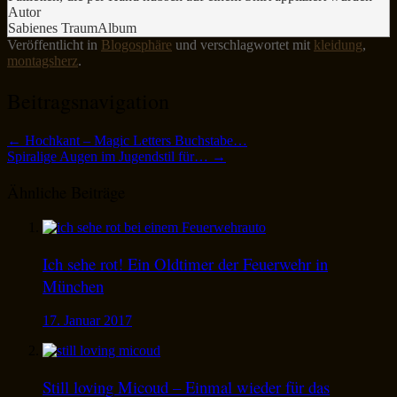
Autor
Sabienes TraumAlbum
Veröffentlicht in
Blogosphäre
und verschlagwortet mit
kleidung
,
montagsherz
.
Beitragsnavigation
←
Hochkant – Magic Letters Buchstabe…
Spiralige Augen im Jugendstil für…
→
Ähnliche Beiträge
Ich sehe rot! Ein Oldtimer der Feuerwehr in
München
17. Januar 2017
Still loving Micoud – Einmal wieder für das