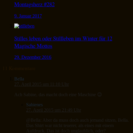
Montagsherz #282
9. Januar 2017
Stilles leben oder Stillleben im Winter für 12
Magische Mottos
29. Dezember 2016
11 Kommentare
Bella
27. April 2015 um 11:10 Uhr
Ach Sabine, das macht doch eine Maschine 😉
Sabienes
27. April 2015 um 21:49 Uhr
@Bella: Aber da muss doch auch jemand sitzen, Bella.
Das Shirt war nicht teuerer, als eines mit einem
Aufdruck. Das ist doch unglaublich, oder?