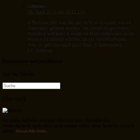
Sabienes
10. April 2016 um 20:12 Uhr
@Barbara: Mir war das gar nicht so bewusst, wie oft
Alpentäler geflutet werden, um Strom zu gewinnen.
Natürlich will jeder Energie im Haus haben und so ein
Stausee ist allemal schöner, als ein Atomkraftwerk.
Aber es gibt hier auch ganz klare Schattenseiten.
LG Sabienes
Kommentare sind geschlossen.
Auf der Suche
Suche
nach:
Über mich
Ich heiße Sabiene und lade dich hier zum Träumen ein.
Wenn du noch mehr über mich wissen willst, dann besuche einfach
meine
About-Me-Seite.