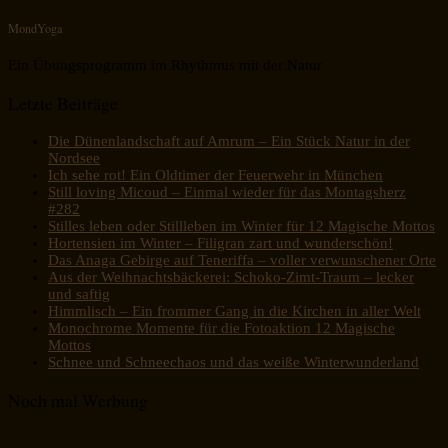
MondYoga
Ein Übungsprogramm im Rhythmus mit der Natur
Letzte Beiträge
Die Dünenlandschaft auf Amrum – Ein Stück Natur in der
Nordsee
Ich sehe rot! Ein Oldtimer der Feuerwehr in München
Still loving Micoud – Einmal wieder für das Montagsherz
#282
Stilles leben oder Stillleben im Winter für 12 Magische Mottos
Hortensien im Winter – Filigran zart und wunderschön!
Das Anaga Gebirge auf Teneriffa – voller verwunschener Orte
Aus der Weihnachtsbäckerei: Schoko-Zimt-Traum – lecker
und saftig
Himmlisch – Ein frommer Gang in die Kirchen in aller Welt
Monochrome Momente für die Fotoaktion 12 Magische
Mottos
Schnee und Schneechaos und das weiße Winterwunderland
Noch mal Werbung