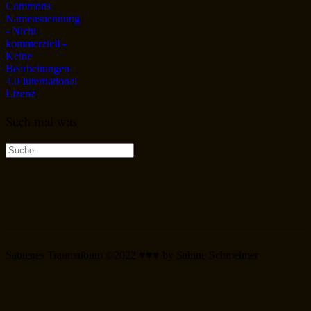
Commons
Namensnennung
- Nicht
kommerziell -
Keine
Bearbeitungen
4.0 International
Lizenz
.
Such mal was
Suche
nach:
Sabienes Traumalbum ©2022 ♥♥♥ by Sabine Schmelmer
Scroll
Up