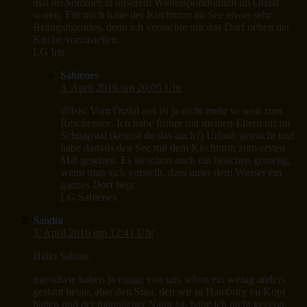
mal im Sommer in unserem Wintersportdomizil im Ötztal
waren. Für mich hatte der Kirchturm im See etwas sehr
Beängstigendes, denn ich versuchte mir das Dorf neben der
Kirche vorzustellen.
LG Iris
Sabienes
3. April 2016 um 20:05 Uhr
@Iris: Vom Ötztal aus ist ja nicht mehr so weit zum
Reschensee. Ich habe früher mit meinen Eltern oft im
Schnapstal (kennst du das auch?) Urlaub gemacht und
habe damals den See mit dem Kirchturm zum ersten
Mal gesehen. Es ist schon auch ein bisschen gruselig,
wenn man sich vorstellt, dass unter dem Wasser ein
ganzes Dorf liegt.
LG Sabienes
Sandra
3. April 2016 um 12:41 Uhr
Hallo Sabine,
irgendwie haben ja einige von uns schon ein wenig anders
gestaut heute, aber den Stau, den wir in Hamburg im Kopf
hatten und der männlicher Natur ist, habe ich nicht gezeigt.