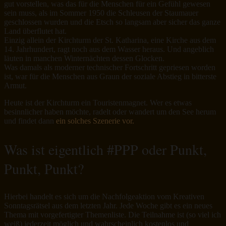
gut vorstellen, was das für die Menschen für ein Gefühl gewesen
sein muss, als im Sommer 1950 die Schleusen der Staumauer
geschlossen wurden und die Etsch so langsam aber sicher das ganze
Land überflutet hat.
Einzig allein der Kirchturm der St. Katharina, eine Kirche aus dem
14. Jahrhundert, ragt noch aus dem Wasser heraus. Und angeblich
läuten in manchen Winternächten dessen Glocken.
Was damals als moderner technischer Fortschritt gepriesen worden
ist, war für die Menschen aus Graun der soziale Abstieg in bitterste
Armut.
Heute ist der Kirchturm ein Touristenmagnet. Wer es etwas
besinnlicher haben möchte, radelt oder wandert um den See herum
und findet dann
ein solches Szenerie vor.
Was ist eigentlich #PPP oder Punkt,
Punkt, Punkt?
Hierbei handelt es sich um die Nachfolgeaktion vom Kreativen
Sonntagsrätsel aus dem letzten Jahr. Jede Woche gibt es ein neues
Thema mit vorgefertigter Themenliste. Die Teilnahme ist (so viel ich
weiß) jederzeit möglich und wahrscheinlich kostenlos und