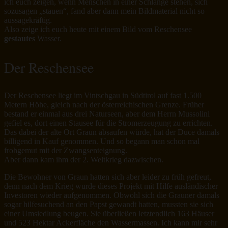
ich euch zeigen, wenn Menschen in einer Schlange stehen, sich
sozusagen „stauen“, fand aber dann mein Bildmaterial nicht so
aussagekräftig.
Also zeige ich euch heute mit einem Bild vom Reschensee
gestautes
Wasser.
Der Reschensee
Der Reschensee liegt im Vintschgau in Südtirol auf fast 1.500
Metern Höhe, gleich nach der österreichischen Grenze. Früher
bestand er einmal aus drei Naturseen, aber dem Herrn Mussolini
gefiel es, dort einen Stausee für die Stromerzeugung zu errichten.
Das dabei der alte Ort Graun absaufen würde, hat der Duce damals
billigend in Kauf genommen. Und so begann man schon mal
frohgemut mit der Zwangsenteignung.
Aber dann kam ihm der 2. Weltkrieg dazwischen.
Die Bewohner von Graun hatten sich aber leider zu früh gefreut,
denn nach dem Krieg wurde dieses Projekt mit Hilfe ausländischer
Investoren wieder aufgenommen. Obwohl sich die Grauner damals
sogar hilfesuchend an den Papst gewandt hatten, mussten sie sich
einer Umsiedlung beugen. Sie überließen letztendlich 163 Häuser
und 523 Hektar Ackerfläche den Wassermassen. Ich kann mir sehr