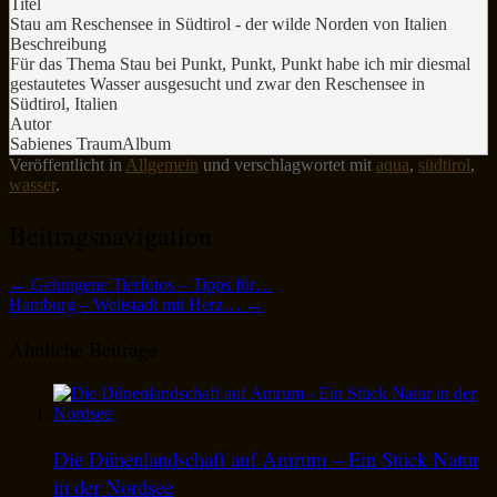
Titel
Stau am Reschensee in Südtirol - der wilde Norden von Italien
Beschreibung
Für das Thema Stau bei Punkt, Punkt, Punkt habe ich mir diesmal
gestautetes Wasser ausgesucht und zwar den Reschensee in
Südtirol, Italien
Autor
Sabienes TraumAlbum
Veröffentlicht in
Allgemein
und verschlagwortet mit
aqua
,
südtirol
,
wasser
.
Beitragsnavigation
←
Gelungene Tierfotos – Tipps für…
Hamburg – Weltstadt mit Herz…
→
Ähnliche Beiträge
Die Dünenlandschaft auf Amrum – Ein Stück Natur
in der Nordsee