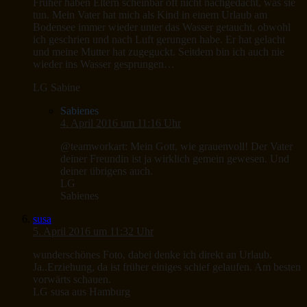
Früher haben Eltern scheinbar oft nicht nachgedacht, was sie
tun. Mein Vater hat mich als Kind in einem Urlaub am
Bodensee immer wieder unter das Wasser getaucht, obwohl
ich geschrien und nach Luft gerungen habe. Er hat gelacht
und meine Mutter hat zugeguckt. Seitdem bin ich auch nie
wieder ins Wasser gesprungen…
LG Sabine
Sabienes
4. April 2016 um 11:16 Uhr
@teamworkart: Mein Gott, wie grauenvoll! Der Vater
deiner Freundin ist ja wirklich gemein gewesen. Und
deiner übrigens auch.
LG
Sabienes
susa
5. April 2016 um 11:32 Uhr
wunderschönes Foto, dabei denke ich direkt an Urlaub.
Ja..Erziehung, da ist früher einiges schief gelaufen. Am besten
vorwärts schauen.
LG susa aus Hamburg