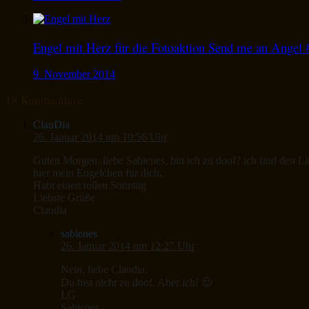
Engel mit Herz für die Fotoaktion Send me an Angel 
9. November 2014
18 Kommentare
ClauDia
26. Januar 2014 um 10:56 Uhr
Guten Morgen, liebe Sabienes, bin ich zu doof? ich find den L
hier mein Engelchen für dich.
Habt einen tollen Sonntag
Liebste Grüße
Claudia
sabienes
26. Januar 2014 um 12:27 Uhr
Nein, liebe Claudia.
Du bist nicht zu doof. Aber ich! 😉
LG
Sabienes