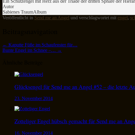
Ein Schutzengel mit Herz aus der Triade der dritten Sphäre der Hie
Autor
Sabienes TraumAlbum
Veröffentlicht in
Send me an Angel
und verschlagwortet mit
engel
,
sc
Beitragsnavigation
←
Kaputte Füße im Schaufenster für…
Bunte Engel im Schnee –…
→
Ähnliche Beiträge
Glücksengel für Send me an Angel #52 – die letzte A
23. November 2014
Zotteliger Engel hübsch gemacht für Send me an Ang
16. November 2014