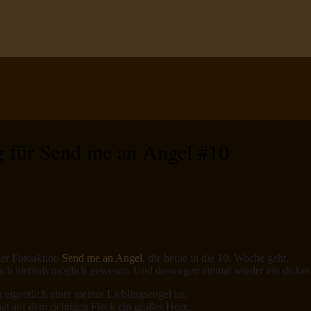
g für Send me an Angel #10
er Fotoaktion
Send me an Angel
, die heute in die 10. Woche geht.
uch niemals möglich gewesen. Und deswegen einmal wieder ein dickes
igentlich einer meiner Lieblingsengel ist.
 hat auf dem richtigen Fleck ein großes Herz.