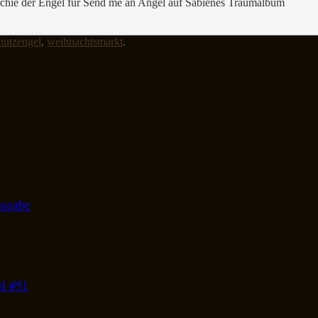
rarchie der Engel für Send me an Angel auf Sabienes Traumalbum
hutzengel
,
weihnachtsmarkt
.
usgabe
el #51