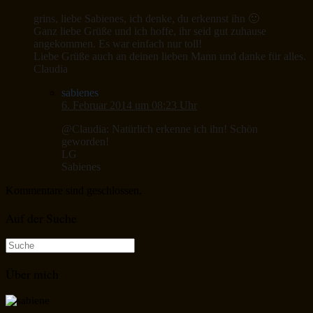
grins, liebe Sabienes, ich denke, du erkennst ihn 🙂
Ganz liebe Grüße und ich hoffe, ihr seid gut zuhause
angekommen. Es war einfach nur toll!
Liebe Grüße auch an deinen lieben Mann und danke für alles.
Claudia
sabienes
6. Februar 2014 um 08:23 Uhr
@Claudia: Natürlich erkenne ich ihn! Schön
geworden!
LG
Sabienes
Kommentare sind geschlossen.
Auf der Suche
Suche
nach:
Über mich