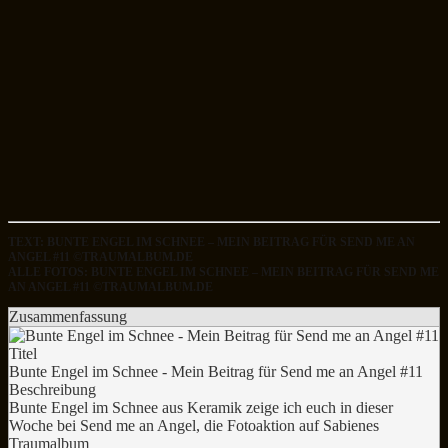
TEXT: BUNTE ENGEL IM SCHNEE – MEIN BEITRAG FÜR SEND ME AN
ANGEL #11 ©TRAUMALBUM.DE
ALLE FOTOS: BUNTE ENGEL IM SCHNEE – MEIN BEITRAG FÜR SEND ME
AN ANGEL #11 ©TRAUMALBUM.DE
Zusammenfassung
Titel
Bunte Engel im Schnee - Mein Beitrag für Send me an Angel #11
Beschreibung
Bunte Engel im Schnee aus Keramik zeige ich euch in dieser
Woche bei Send me an Angel, die Fotoaktion auf Sabienes
Traumalbum