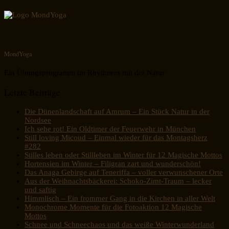
MondYoga
Ein Übungsprogramm im Rhythmus mit der Natur
Letzte Beiträge
Die Dünenlandschaft auf Amrum – Ein Stück Natur in der
Nordsee
Ich sehe rot! Ein Oldtimer der Feuerwehr in München
Still loving Micoud – Einmal wieder für das Montagsherz
#282
Stilles leben oder Stillleben im Winter für 12 Magische Mottos
Hortensien im Winter – Filigran zart und wunderschön!
Das Anaga Gebirge auf Teneriffa – voller verwunschener Orte
Aus der Weihnachtsbäckerei: Schoko-Zimt-Traum – lecker
und saftig
Himmlisch – Ein frommer Gang in die Kirchen in aller Welt
Monochrome Momente für die Fotoaktion 12 Magische
Mottos
Schnee und Schneechaos und das weiße Winterwunderland