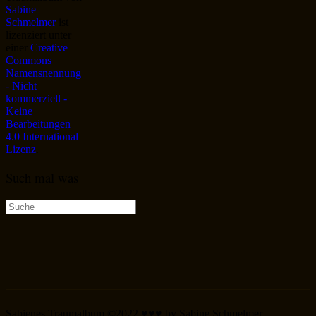
Sabine
Schmelmer
ist
lizenziert unter
einer
Creative
Commons
Namensnennung
- Nicht
kommerziell -
Keine
Bearbeitungen
4.0 International
Lizenz
.
Such mal was
Suche
nach:
Sabienes Traumalbum ©2022 ♥♥♥ by Sabine Schmelmer