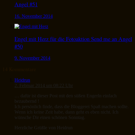
Angel #51
16. November 2014
Engel mit Herz für die Fotoaktion Send me an Angel
#50
9. November 2014
14 Kommentare
Heidrun
2. Februar 2014 um 08:22 Uhr
… dafür ist dieser Post mit den süßen Engerln einfach
bezaubernd !
Ich persönlich finde, dass die Bloggerei Spaß machen sollte.
Wenn ich keine Zeit habe, dann geht es eben nicht. Ich
wünsche Dir einen schönen Sonntag.
Herzliche Grüßle von Heidrun