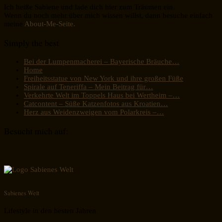
Ich heiße Sabiene und lade dich hier zum Träumen ein.
Wenn du noch mehr über mich wissen willst, dann besuche einfach
meine
About-Me-Seite.
Simply the best
Bei der Lumpenmacherei – Bayerische Bräuche…
Home
Freiheitsstatue von New York und ihre großen Füße
Spirale auf Teneriffa – Mein Beitrag für…
Verkehrte Welt im Toppels Haus bei Wertheim –…
Catcontent – Süße Katzenfotos aus Kroatien…
Herz aus Weidenzweigen vom Polarkreis –…
Besucht mich auf:
Sabienes Welt
Lifestyle in den besten Jahren