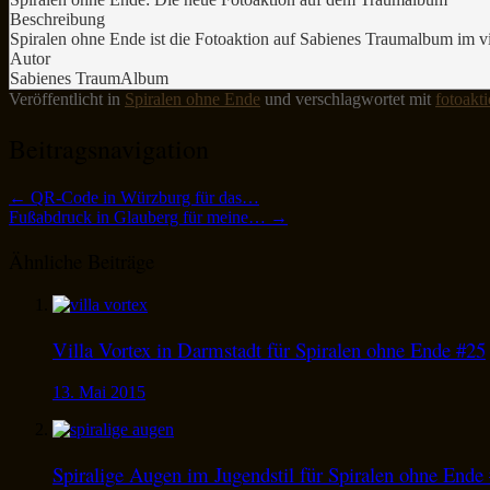
Beschreibung
Spiralen ohne Ende ist die Fotoaktion auf Sabienes Traumalbum im v
Autor
Sabienes TraumAlbum
Veröffentlicht in
Spiralen ohne Ende
und verschlagwortet mit
fotoakt
Beitragsnavigation
←
QR-Code in Würzburg für das…
Fußabdruck in Glauberg für meine…
→
Ähnliche Beiträge
Villa Vortex in Darmstadt für Spiralen ohne Ende #25
13. Mai 2015
Spiralige Augen im Jugendstil für Spiralen ohne Ende