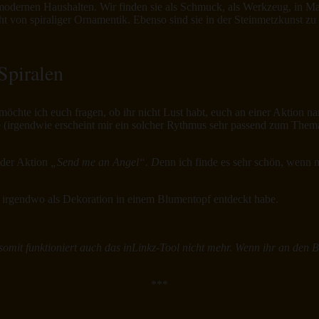
n modernen Haushalten. Wir finden sie als Schmuck, als Werkzeug, in 
 von spiraliger Ornamentik. Ebenso sind sie in der Steinmetzkunst zu 
öchte ich euch fragen, ob ihr nicht Lust habt, euch an einer Aktion 
 (irgendwie erscheint mir ein solcher Rythmus sehr passend zum Thema
i der Aktion
„Send me an Angel“. D
enn ich finde es sehr schön, wenn 
ch irgendwo als Dekoration in einem Blumentopf entdeckt habe.
omit funktioniert auch das inLinkz-Tool nicht mehr. Wenn ihr an den Be
***