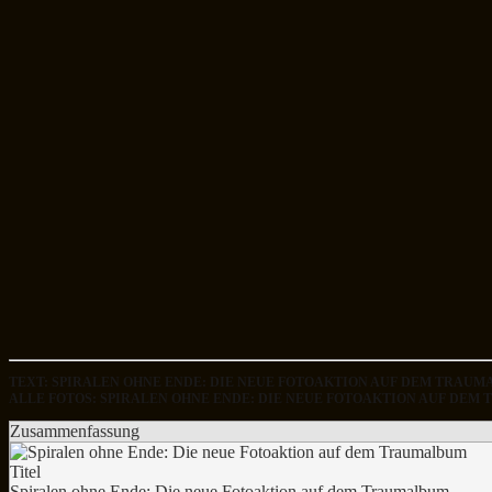
TEXT: SPIRALEN OHNE ENDE: DIE NEUE FOTOAKTION AUF DEM TRA
ALLE FOTOS: SPIRALEN OHNE ENDE: DIE NEUE FOTOAKTION AUF D
Zusammenfassung
Titel
Spiralen ohne Ende: Die neue Fotoaktion auf dem Traumalbum