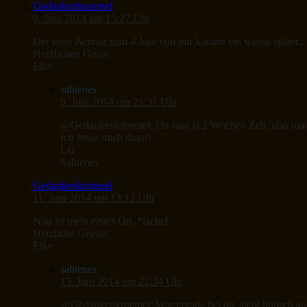
Gedankenkruemel
9. Juni 2014 um 15:27 Uhr
Der erste Beitrag zum 4.Juni von mir kommt ein wenig später..
Herzlichen Gruss
Elke
sabienes
9. Juni 2014 um 21:31 Uhr
@Gedankenkruemel: Du hast ja 2 Wochen Zeit, also mach 
Ich freue mich drauf!
LG
Sabienes
Gedankenkruemel
11. Juni 2014 um 13:12 Uhr
Nun ist mein erstes On..*lächel
Herzliche Grüsse
Elke
sabienes
13. Juni 2014 um 22:34 Uhr
@Gedankenkruemel: War gerade bei dir, sieht hübsch au