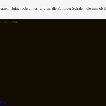
ierzehntägigen Rhythmus rund um die Form der Spiralen, die man oft f
ion
,
spiralen
.
 #24