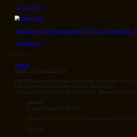
29. April 2015
Bodenfliesen mit Spiraldekor für Spiralen ohne Ende 
15. April 2015
11 Kommentare
minibar
8. Juni 2014 um 22:00 Uhr
Oha, Aktionen habe ich eigentlich genug, der eigentliche Blog
Ok, einige der Spiralen habe ich noch nicht gezeigt.
Mal schaun, vielleicht mache ich mit, lach. Mittwoch ist noch fr
sabienes
9. Juni 2014 um 21:00 Uhr
@minibar: Das mit den vielen Fotoaktionen ist für mich
LG
Sabienes