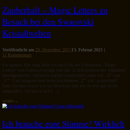
Zauberhaft – Magic Letters zu
Besuch bei den Swarovski
Kristallwelten
Veröffentlicht am
29. Dezember 2015
13. Februar 2021
|
11 Kommentare
Ein ganzes Jahr lang habe ich mich bei der Fotoaktion „Magic
Letters“ von Paleica beteiligt und alle 52 Buchstaben des Alphabets
durchgearbeitet, inklusive solcher exotischen Laute wie „X“ und
„Y“. Und ausgerechnet beim Buchstaben „Z“ wie „zauberhaft“
hatte ich nun sowas wie ein Blackout und mir ist rein gar nichts
eingefallen. Da hat es sich […]
weiter
→
Ich brauche eure Stimme! Wirklich