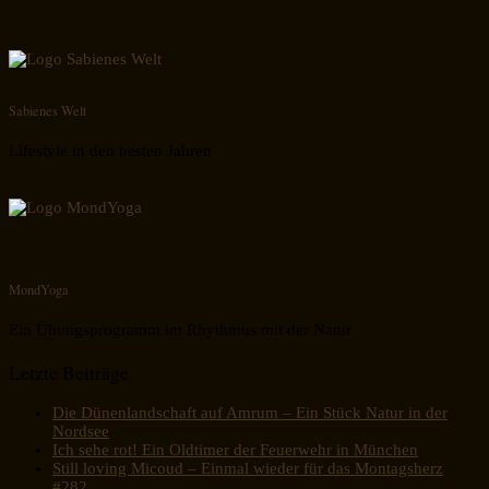
Sabienes Welt
Lifestyle in den besten Jahren
MondYoga
Ein Übungsprogramm im Rhythmus mit der Natur
Letzte Beiträge
Die Dünenlandschaft auf Amrum – Ein Stück Natur in der
Nordsee
Ich sehe rot! Ein Oldtimer der Feuerwehr in München
Still loving Micoud – Einmal wieder für das Montagsherz
#282