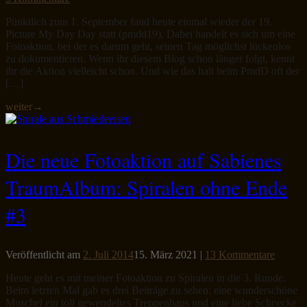
Pünktlich zum 1. September fand heute einmal wieder der 19.
Picture My Day Day statt (pmdd19). Dabei handelt es sich um eine
Fotoaktion, bei der es darum geht, seinen Tag möglichst lückenlos
zu dokumentieren. Wenn ihr diesem Blog schon länger folgt, kennt
ihr die Aktion vielleicht schon. Und wie das halt beim PmdD oft der
[…]
weiter
→
Die neue Fotoaktion auf Sabienes
TraumAlbum: Spiralen ohne Ende
#3
Veröffentlicht am
2. Juli 2014
15. März 2021
|
13 Kommentare
Heute geht es mit meiner Fotoaktion zu Spiralen in die 3. Runde.
Beim letzten Mal gab es drei Beiträge zu sehen: eine wunderschöne
Muschel ein toll gewendeltes Treppenhaus und eine liebe Schnecke