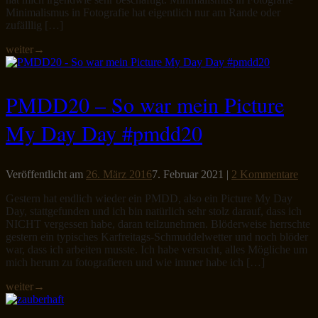
Minimalismus in Fotografie hat eigentlich nur am Rande oder
zufälllig […]
weiter
→
PMDD20 – So war mein Picture
My Day Day #pmdd20
Veröffentlicht am
26. März 2016
7. Februar 2021
|
2 Kommentare
Gestern hat endlich wieder ein PMDD, also ein Picture My Day
Day, stattgefunden und ich bin natürlich sehr stolz darauf, dass ich
NICHT vergessen habe, daran teilzunehmen. Blöderweise herrschte
gestern ein typisches Karfreitags-Schmuddelwetter und noch blöder
war, dass ich arbeiten musste. Ich habe versucht, alles Mögliche um
mich herum zu fotografieren und wie immer habe ich […]
weiter
→