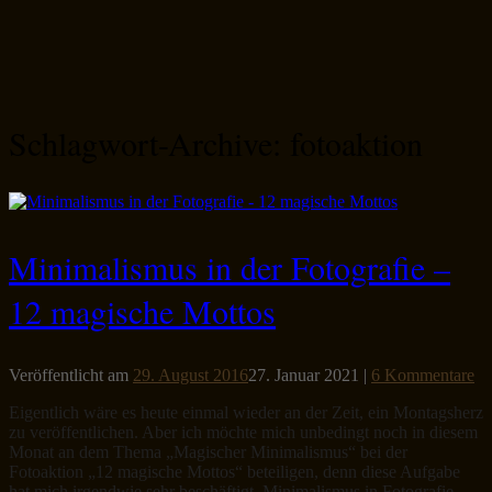
Schlagwort-Archive:
fotoaktion
Minimalismus in der Fotografie –
12 magische Mottos
Veröffentlicht am
29. August 2016
27. Januar 2021
|
6 Kommentare
Eigentlich wäre es heute einmal wieder an der Zeit, ein Montagsherz
zu veröffentlichen. Aber ich möchte mich unbedingt noch in diesem
Monat an dem Thema „Magischer Minimalismus“ bei der
Fotoaktion „12 magische Mottos“ beteiligen, denn diese Aufgabe
hat mich irgendwie sehr beschäftigt. Minimalismus in Fotografie