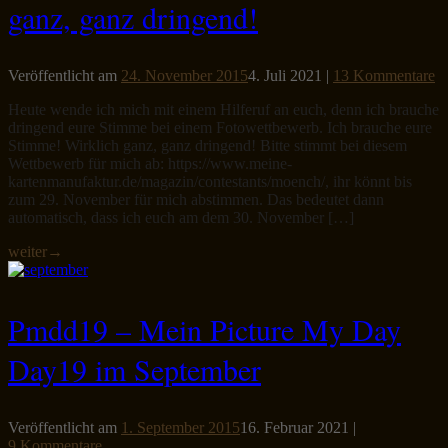
ganz, ganz dringend!
Veröffentlicht am
24. November 2015
4. Juli 2021
|
13 Kommentare
Heute wende ich mich mit einem Hilferuf an euch, denn ich brauche
dringend eure Stimme bei einem Fotowettbewerb. Ich brauche eure
Stimme! Wirklich ganz, ganz dringend! Bitte stimmt bei diesem
Wettbewerb für mich ab: https://www.meine-
kartenmanufaktur.de/magazin/contestants/moench/, ihr könnt bis
zum 29. November für mich abstimmen. Das bedeutet dann
automatisch, dass ich euch am dem 30. November […]
weiter
→
Pmdd19 – Mein Picture My Day
Day19 im September
Veröffentlicht am
1. September 2015
16. Februar 2021
|
9 Kommentare