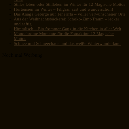
Stilles leben oder Stillleben im Winter für 12 Magische Mottos
Hortensien im Winter – Filigran zart und wunderschön!
Das Anaga Gebirge auf Teneriffa – voller verwunschener Orte
Aus der Weihnachtsbäckerei: Schoko-Zimt-Traum – lecker
und saftig
Himmlisch – Ein frommer Gang in die Kirchen in aller Welt
Monochrome Momente für die Fotoaktion 12 Magische
Mottos
Schnee und Schneechaos und das weiße Winterwunderland
Noch mal Werbung