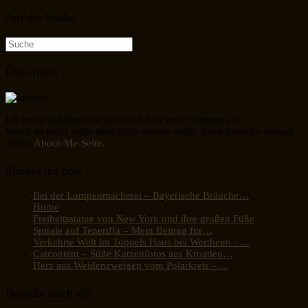
Auf der Suche
Suche
nach:
Über mich
Ich heiße Sabiene und lade dich hier zum Träumen ein.
Wenn du noch mehr über mich wissen willst, dann besuche einfach
meine
About-Me-Seite.
Simply the best
Bei der Lumpenmacherei – Bayerische Bräuche…
Home
Freiheitsstatue von New York und ihre großen Füße
Spirale auf Teneriffa – Mein Beitrag für…
Verkehrte Welt im Toppels Haus bei Wertheim –…
Catcontent – Süße Katzenfotos aus Kroatien…
Herz aus Weidenzweigen vom Polarkreis –…
Besucht mich auf: