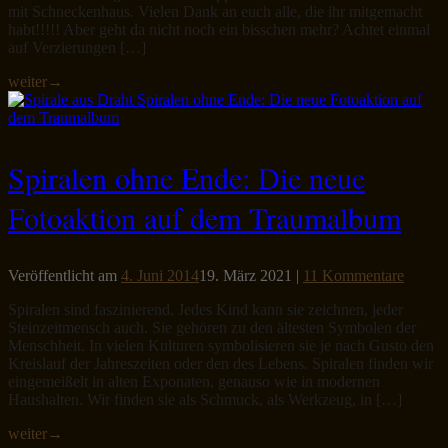
mit Schneckenhaus. Vielen Dank an euch alle, die ihr mitgemacht
habt!!!!! Aber geht da nicht noch ein bisschen mehr? Achtet einmal
auf Verzierungen […]
weiter
→
Spiralen ohne Ende: Die neue
Fotoaktion auf dem Traumalbum
Veröffentlicht am
4. Juni 2014
19. März 2021
|
11 Kommentare
Spiralen sind faszinierend. Jedes Kind kann sie zeichnen, jeder
Steinzeitmensch auch. Sie gehören zu den ältesten Symbolen der
Menschheit. In vielen Kulturen symbolisieren sie je nach Gusto den
Kreislauf der Jahreszeiten oder den des Lebens. Spiralen finden wir
eingemeißelt in alten Exponaten, genauso wie in modernen
Haushalten. Wir finden sie als Schmuck, als Werkzeug, in […]
weiter
→