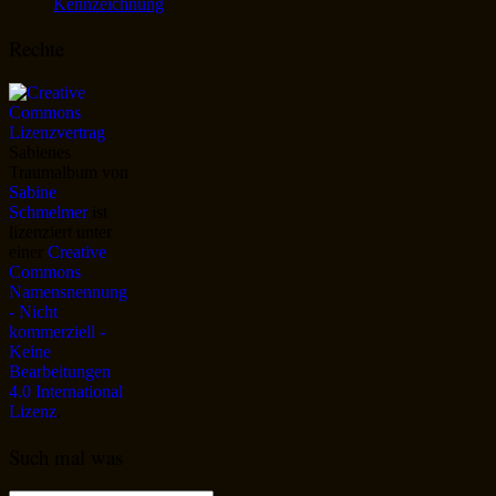
Kennzeichnung
Rechte
Sabienes
Traumalbum
von
Sabine
Schmelmer
ist
lizenziert unter
einer
Creative
Commons
Namensnennung
- Nicht
kommerziell -
Keine
Bearbeitungen
4.0 International
Lizenz
.
Such mal was