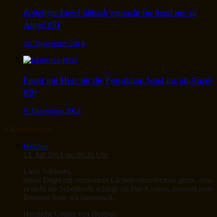
Zotteliger Engel hübsch gemacht für Send me an
Angel #51
16. November 2014
Engel mit Herz für die Fotoaktion Send me an Angel
#50
9. November 2014
8 Kommentare
Heidrun
13. Juli 2014 um 09:30 Uhr
Liebe Sabienes,
dieser Engel mit entrücktem Lächeln verzeiht man gerne, dass
er nicht die Schoßharfe schlägt :))) Das Kostüm, passend zum
Brunnen finde ich fantastisch.
Herzliche Grüßle von Heidrun