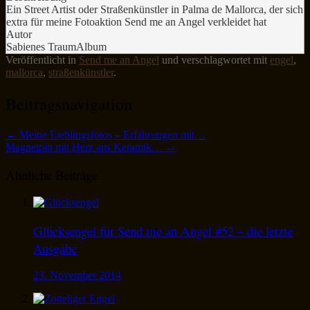
Ein Street Artist oder Straßenkünstler in Palma de Mallorca, der sich
extra für meine Fotoaktion Send me an Angel verkleidet hat
Autor
Sabienes TraumAlbum
Veröffentlicht in
Send me an Angel
und verschlagwortet mit
engel
,
mallorca
,
straßenkünstler
.
Beitragsnavigation
←
Meine Lieblingsfotos – Erfahrungen mit…
Magnetpin mit Herz aus Keramik…
→
Ähnliche Beiträge
Glücksengel für Send me an Angel #52 – die letzte
Ausgabe
23. November 2014