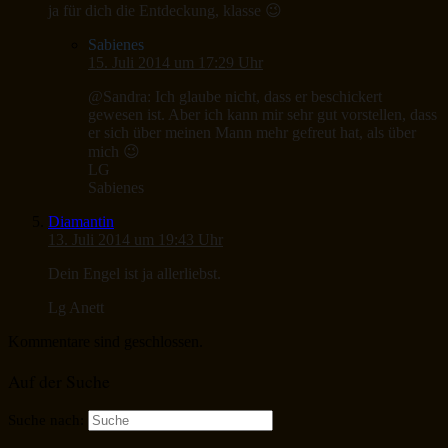
ja für dich die Entdeckung, klasse 😉
Sabienes
15. Juli 2014 um 17:29 Uhr
@Sandra: Ich glaube nicht, dass er beschickert
gewesen ist. Aber ich kann mir sehr gut vorstellen, dass
er sich über meinen Mann mehr gefreut hat, als über
mich 😉
LG
Sabienes
Diamantin
13. Juli 2014 um 19:43 Uhr
Dein Engel ist ja allerliebst.
Lg Anett
Kommentare sind geschlossen.
Auf der Suche
Suche nach: