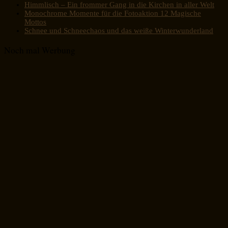
Himmlisch – Ein frommer Gang in die Kirchen in aller Welt
Monochrome Momente für die Fotoaktion 12 Magische
Mottos
Schnee und Schneechaos und das weiße Winterwunderland
Noch mal Werbung