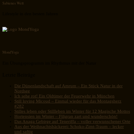
Sabienes Welt
Lifestyle in den besten Jahren
MondYoga
Ein Übungsprogramm im Rhythmus mit der Natur
Letzte Beiträge
Die Dünenlandschaft auf Amrum – Ein Stück Natur in der
Nordsee
Ich sehe rot! Ein Oldtimer der Feuerwehr in München
Still loving Micoud – Einmal wieder für das Montagsherz
#282
Stilles leben oder Stillleben im Winter für 12 Magische Mottos
Hortensien im Winter – Filigran zart und wunderschön!
Das Anaga Gebirge auf Teneriffa – voller verwunschener Orte
Aus der Weihnachtsbäckerei: Schoko-Zimt-Traum – lecker
und saftig