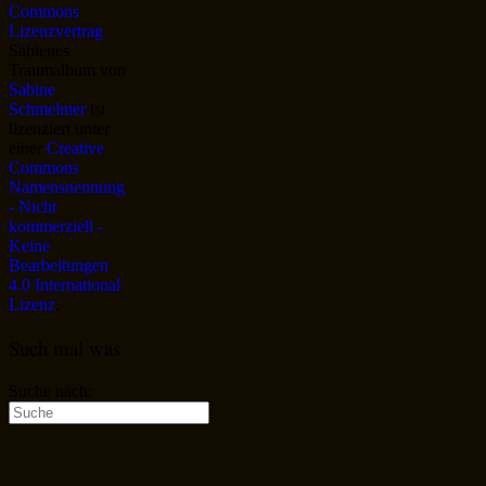
Sabienes
Traumalbum
von
Sabine
Schmelmer
ist
lizenziert unter
einer
Creative
Commons
Namensnennung
- Nicht
kommerziell -
Keine
Bearbeitungen
4.0 International
Lizenz
.
Such mal was
Suche nach: