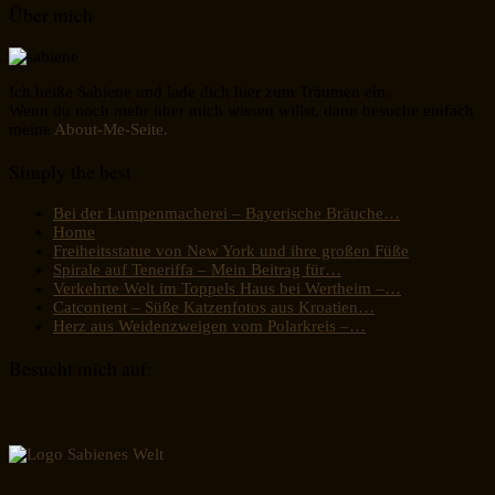
Über mich
Ich heiße Sabiene und lade dich hier zum Träumen ein.
Wenn du noch mehr über mich wissen willst, dann besuche einfach
meine
About-Me-Seite.
Simply the best
Bei der Lumpenmacherei – Bayerische Bräuche…
Home
Freiheitsstatue von New York und ihre großen Füße
Spirale auf Teneriffa – Mein Beitrag für…
Verkehrte Welt im Toppels Haus bei Wertheim –…
Catcontent – Süße Katzenfotos aus Kroatien…
Herz aus Weidenzweigen vom Polarkreis –…
Besucht mich auf: