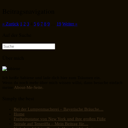
Beitragsnavigation
« Zurück
1
2
3
4
5
6
7
8
9
…
19
Weiter »
Auf der Suche
Suche
nach:
Über mich
Ich heiße Sabiene und lade dich hier zum Träumen ein.
Wenn du noch mehr über mich wissen willst, dann besuche einfach
meine
About-Me-Seite.
Simply the best
Bei der Lumpenmacherei – Bayerische Bräuche…
Home
Freiheitsstatue von New York und ihre großen Füße
Spirale auf Teneriffa – Mein Beitrag für…