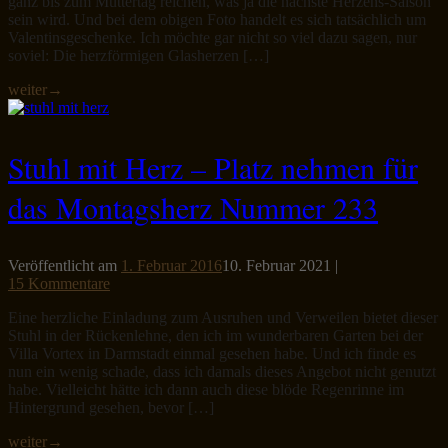
ganz bis zum Muttertag reichen, was ja die nächste Herzens-Saison
sein wird. Und bei dem obigen Foto handelt es sich tatsächlich um
Valentinsgeschenke. Ich möchte gar nicht so viel dazu sagen, nur
soviel: Die herzförmigen Glasherzen […]
weiter
→
Stuhl mit Herz – Platz nehmen für
das Montagsherz Nummer 233
Veröffentlicht am
1. Februar 2016
10. Februar 2021
|
15 Kommentare
Eine herzliche Einladung zum Ausruhen und Verweilen bietet dieser
Stuhl in der Rückenlehne, den ich im wunderbaren Garten bei der
Villa Vortex in Darmstadt einmal gesehen habe. Und ich finde es
nun ein wenig schade, dass ich damals dieses Angebot nicht genutzt
habe. Vielleicht hätte ich dann auch diese blöde Regenrinne im
Hintergrund gesehen, bevor […]
weiter
→