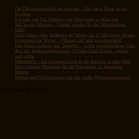
Die Dünenlandschaft auf Amrum – Ein Stück Natur in der
Nordsee
Ich sehe rot! Ein Oldtimer der Feuerwehr in München
Still loving Micoud – Einmal wieder für das Montagsherz
#282
Stilles leben oder Stillleben im Winter für 12 Magische Mottos
Hortensien im Winter – Filigran zart und wunderschön!
Das Anaga Gebirge auf Teneriffa – voller verwunschener Orte
Aus der Weihnachtsbäckerei: Schoko-Zimt-Traum – lecker
und saftig
Himmlisch – Ein frommer Gang in die Kirchen in aller Welt
Monochrome Momente für die Fotoaktion 12 Magische
Mottos
Schnee und Schneechaos und das weiße Winterwunderland
Noch mal Werbung