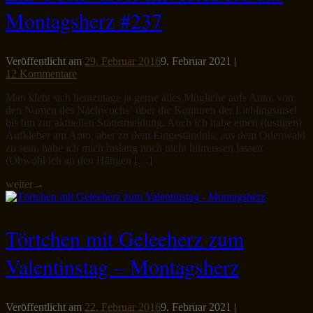
Montagsherz #237
Veröffentlicht am
29. Februar 2016
9. Februar 2021
|
12 Kommentare
Man klebt sich heutzutage ja gerne alles Mögliche aufs Auto, von
den Namen des Nachwuchs‘ über die Konturen der Lieblingsinsel
bis hin zur aktuellen Statusmeldung. Auch ich habe einen (lustigen)
Aufkleber am Auto, aber zu dem Eingeständnis, aus dem Odenwald
zu sein, habe ich mich bislang noch nicht hinreissen lassen.
(Obwohl ich an den Hängen […]
weiter
→
Törtchen mit Geleeherz zum
Valentinstag – Montagsherz
Veröffentlicht am
22. Februar 2016
9. Februar 2021
|