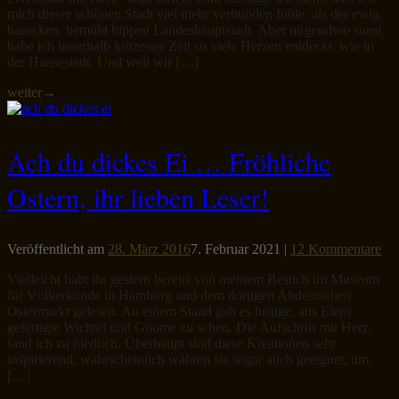
mich dieser schönen Stadt viel mehr verbunden fühle, als der ewig
barocken, bemüht hippen Landeshauptstadt. Aber nirgendwo sonst
habe ich innerhalb kürzester Zeit so viele Herzen entdeckt, wie in
der Hansestadt. Und weil wir […]
weiter
→
Ach du dickes Ei … Fröhliche
Ostern, ihr lieben Leser!
Veröffentlicht am
28. März 2016
7. Februar 2021
|
12 Kommentare
Vielleicht habt ihr gestern bereits von meinem Besuch im Museum
für Völkerkunde in Hamburg und dem dortigen Altdeutschen
Ostermarkt gelesen. An einem Stand gab es lustige, aus Eiern
gefertigte Wichtel und Gnome zu sehen. Die Aufschrift mit Herz
fand ich zu niedlich. Überhaupt sind diese Kreationen sehr
inspirierend, wahrscheinlich währen sie sogar auch geeignet, um
[…]