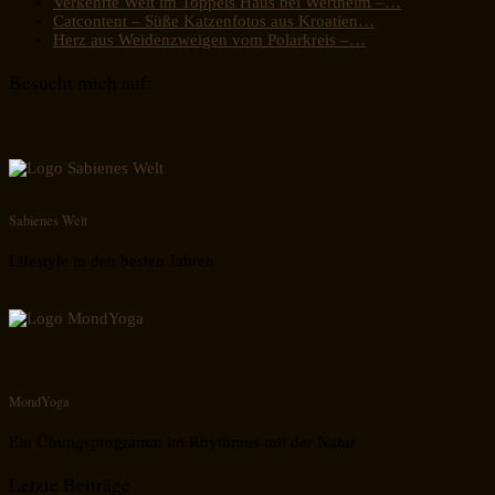
Verkehrte Welt im Toppels Haus bei Wertheim –…
Catcontent – Süße Katzenfotos aus Kroatien…
Herz aus Weidenzweigen vom Polarkreis –…
Besucht mich auf:
Sabienes Welt
Lifestyle in den besten Jahren
MondYoga
Ein Übungsprogramm im Rhythmus mit der Natur
Letzte Beiträge