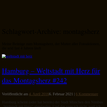
Schlagwort-Archive:
montagsherz
Meine Beiträge zum Montagsherz, der Mutter aller Fotoaktionen,
die seid fast 4 Jahren läuft
Hamburg – Weltstadt mit Herz für
das Montagsherz #242
Veröffentlicht am
4. April 2016
6. Februar 2021
|
6 Kommentare
Hamburg scheint (oder hat bereits) der Stadt München den Nimbus
„Weltstadt mit Herz“ abgelaufen. Und das sage ich nicht, weil ich