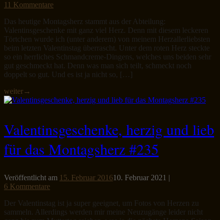
11 Kommentare
Das heutige Montagsherz stammt aus der Abteilung:
Valentinsgeschenke mit ganz viel Herz. Denn mit diesem leckeren
Törtchen wurde ich (unter anderem) von meinem Herzallerliebsten
beim letzten Valentinstag überrascht. Unter dem roten Herz steckte
so ein herrliches Schmandcreme-Dingens, welches uns beiden sehr
gut geschmeckt hat. Denn was man sich teilt, schmeckt noch
doppelt so gut. Und es ist ja nicht so, […]
weiter
→
Valentinsgeschenke, herzig und lieb
für das Montagsherz #235
Veröffentlicht am
15. Februar 2016
10. Februar 2021
|
6 Kommentare
Der Valentinstag ist ja super geeignet, um Fotos von Herzen zu
sammeln. Allerdings werden mir meine Neuzugänge leider nicht