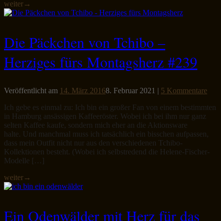
weiter
→
Die Päckchen von Tchibo –
Herziges fürs Montagsherz #239
Veröffentlicht am
14. März 2016
8. Februar 2021
|
5 Kommentare
Ich gebe es einmal zu: Ich bin ein großer Fan von einem bestimmten
in Hamburg ansässigen Kaffeeröster. Wobei ich bei ihm nur ganz
selten Kaffee kaufe, sondern mich eher an die Aktionsware
halte. Und manchmal muss ich tatsächlich ein bisschen aufpassen,
dass mein Outfit nicht nur aus den verschiedenen Tchibo-
Kollektionen besteht. (Wobei ich selbstredend die Helene-Fischer-
Modelle […]
weiter
→
Ein Odenwälder mit Herz für das