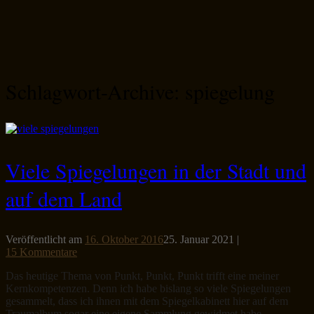
Schlagwort-Archive:
spiegelung
Viele Spiegelungen in der Stadt und
auf dem Land
Veröffentlicht am
16. Oktober 2016
25. Januar 2021
|
15 Kommentare
Das heutige Thema von Punkt, Punkt, Punkt trifft eine meiner
Kernkompetenzen. Denn ich habe bislang so viele Spiegelungen
gesammelt, dass ich ihnen mit dem Spiegelkabinett hier auf dem
Traumalbum sogar eine eigene Sammlung gewidmet habe.