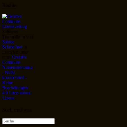
Rechte
Sabienes
Traumalbum
von
Sabine
Schmelmer
ist
lizenziert unter
einer
Creative
Commons
Namensnennung
- Nicht
kommerziell -
Keine
Bearbeitungen
4.0 International
Lizenz
.
Such mal was
Suche
nach: