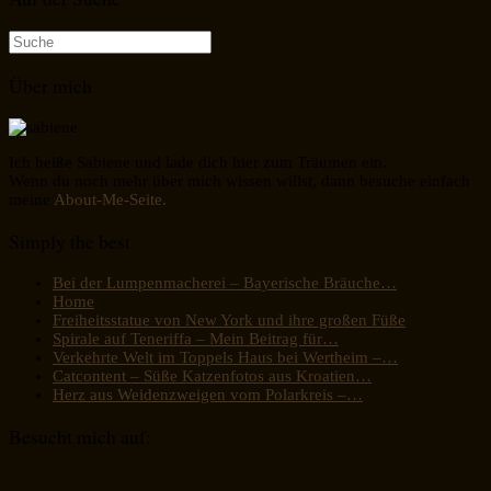
Suche
nach:
Über mich
Ich heiße Sabiene und lade dich hier zum Träumen ein.
Wenn du noch mehr über mich wissen willst, dann besuche einfach
meine
About-Me-Seite.
Simply the best
Bei der Lumpenmacherei – Bayerische Bräuche…
Home
Freiheitsstatue von New York und ihre großen Füße
Spirale auf Teneriffa – Mein Beitrag für…
Verkehrte Welt im Toppels Haus bei Wertheim –…
Catcontent – Süße Katzenfotos aus Kroatien…
Herz aus Weidenzweigen vom Polarkreis –…
Besucht mich auf: