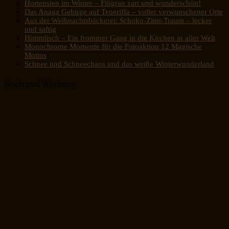
Hortensien im Winter – Filigran zart und wunderschön!
Das Anaga Gebirge auf Teneriffa – voller verwunschener Orte
Aus der Weihnachtsbäckerei: Schoko-Zimt-Traum – lecker
und saftig
Himmlisch – Ein frommer Gang in die Kirchen in aller Welt
Monochrome Momente für die Fotoaktion 12 Magische
Mottos
Schnee und Schneechaos und das weiße Winterwunderland
Noch mal Werbung