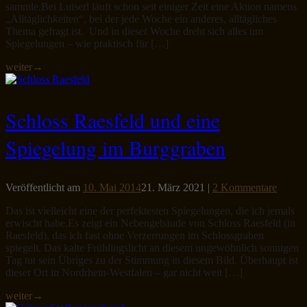
sammle.Bei Luiserl läuft schon seit einiger Zeit eine Aktion namens
„Alltäglichkeiten“, bei der jede Woche ein anderes, alltägliches
Thema gefragt ist. Und in dieser Woche dreht sich alles um
Spiegelungen – wie praktisch für […]
weiter
→
Schloss Raesfeld und eine
Spiegelung im Burggraben
Veröffentlicht am
10. Mai 2014
21. März 2021
|
2 Kommentare
Das ist vielleicht eine der perfektesten Spiegelungen, die ich jemals
erwischt habe.Es zeigt ein Nebengebäude von Schloss Raesfeld (in
Raesfeld), das ich fast ohne Verzerrungen im Schlossgraben
spiegelt. Das kalte Frühlingslicht an diesem ungewöhnlich sonnigen
Tag tut sein Übriges zu der Stimmung in diesem Bild. Überhaupt ist
dieser Ort in Nordrhein-Westfalen – gar nicht weit […]
weiter
→