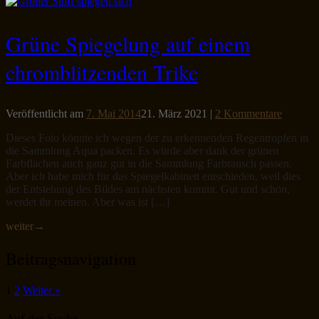
Grüne Spiegelung auf einem
chromblitzenden Trike
Veröffentlicht am
7. Mai 2014
21. März 2021
|
2 Kommentare
Dieses Foto könnte ich wegen der zu erkennenden Regentropfen in
die Sammlung Aqua packen. Es würde aber dank der grünen
Farbflächen auch ganz gut in die Sammlung Farbrausch passen.
Aber ich habe mich für das Spiegelkabinett entschieden, weil dies
der Entstehung des Bildes am nächsten kommt. Gut und schön,
werdet ihr meinen. Aber was ist […]
weiter
→
Beitragsnavigation
1
2
Weiter »
Auf der Suche