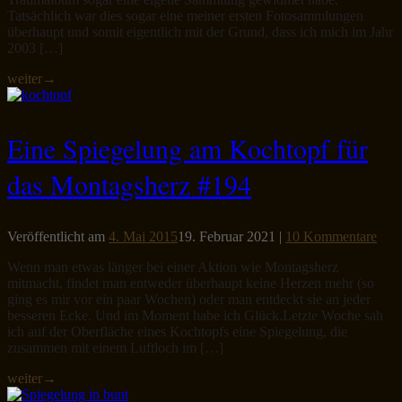
Tatsächlich war dies sogar eine meiner ersten Fotosammlungen
überhaupt und somit eigentlich mit der Grund, dass ich mich im Jahr
2003 […]
weiter
→
Eine Spiegelung am Kochtopf für
das Montagsherz #194
Veröffentlicht am
4. Mai 2015
19. Februar 2021
|
10 Kommentare
Wenn man etwas länger bei einer Aktion wie Montagsherz
mitmacht, findet man entweder überhaupt keine Herzen mehr (so
ging es mir vor ein paar Wochen) oder man entdeckt sie an jeder
besseren Ecke. Und im Moment habe ich Glück.Letzte Woche sah
ich auf der Oberfläche eines Kochtopfs eine Spiegelung, die
zusammen mit einem Luftloch im […]
weiter
→