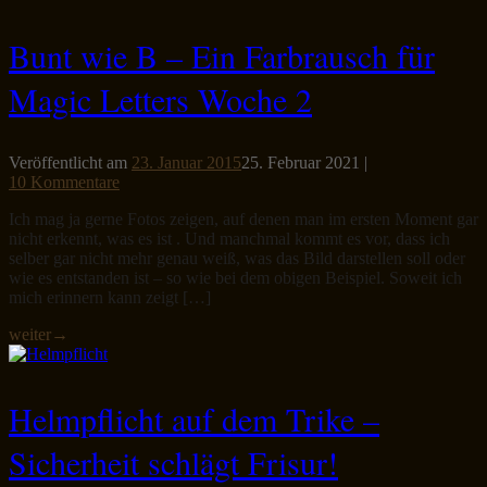
Bunt wie B – Ein Farbrausch für
Magic Letters Woche 2
Veröffentlicht am
23. Januar 2015
25. Februar 2021
|
10 Kommentare
Ich mag ja gerne Fotos zeigen, auf denen man im ersten Moment gar
nicht erkennt, was es ist . Und manchmal kommt es vor, dass ich
selber gar nicht mehr genau weiß, was das Bild darstellen soll oder
wie es entstanden ist – so wie bei dem obigen Beispiel. Soweit ich
mich erinnern kann zeigt […]
weiter
→
Helmpflicht auf dem Trike –
Sicherheit schlägt Frisur!