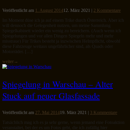
Veröffentlicht am
1. August 2014
12. März 2021
|
2 Kommentare
Im Moment düse ich ja auf einem Trike durch Österreich. Aber ich
will dennoch die Gelegenheit nutzen, um meine Sammlung
Spiegelkabinett wieder ein wenig zu bereichern. (Auch wenn ich
Spiegelungen und vor allen Dingen Spiegeln mehr und mehr
misstraue) Für Trikes besteht ja inzwischen Helmpflicht, obwohl
diese Fahrzeuge weitaus ungefährlicher sind, als Quads oder
Motorräder. […]
weiter
→
Spiegelung in Warschau – Alter
Stuck auf neuer Glasfassade
Veröffentlicht am
27. Mai 2014
19. März 2021
|
3 Kommentare
Tatsächlich mag ich es ja sehr gerne, wenn jemand eine Fotoaktion
veranstaltet, bei der es um Fotos geht, die ich zufällig hier