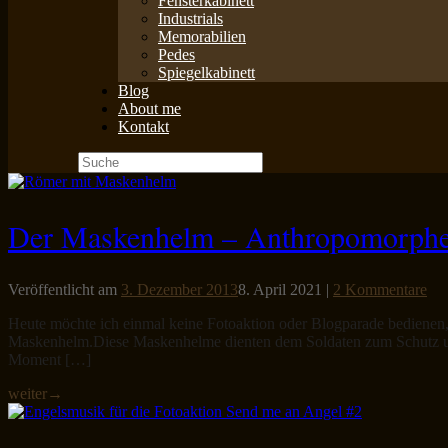
Fensterkabinett
Industrials
Memorabilien
Pedes
Spiegelkabinett
Blog
About me
Kontakt
Suche
nach:
Der Maskenhelm – Anthropomorpher
Veröffentlicht am
3. Dezember 2013
8. April 2021
|
2 Kommentare
Heute möchte ich einmal keine Fotoaktion oder Blogparade bedien
Maskenhelm.Diese Maskenhelme dienten dem Soldaten zum Schutz und z
Moment […]
weiter
→