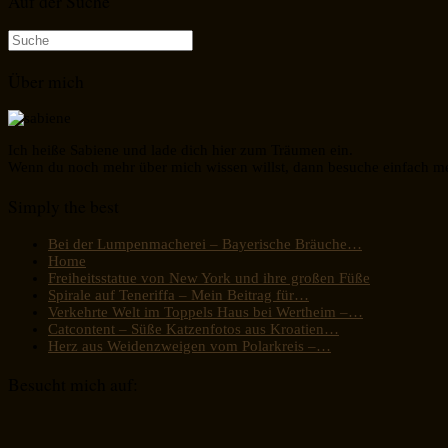
Auf der Suche
Suche
nach:
Über mich
Ich heiße Sabiene und lade dich hier zum Träumen ein.
Wenn du noch mehr über mich wissen willst, dann besuche einfach m
Simply the best
Bei der Lumpenmacherei – Bayerische Bräuche…
Home
Freiheitsstatue von New York und ihre großen Füße
Spirale auf Teneriffa – Mein Beitrag für…
Verkehrte Welt im Toppels Haus bei Wertheim –…
Catcontent – Süße Katzenfotos aus Kroatien…
Herz aus Weidenzweigen vom Polarkreis –…
Besucht mich auf: