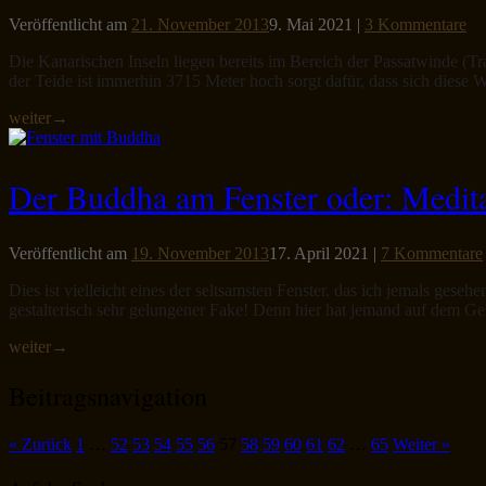
Veröffentlicht am
21. November 2013
9. Mai 2021
|
3 Kommentare
Die Kanarischen Inseln liegen bereits im Bereich der Passatwinde (T
der Teide ist immerhin 3715 Meter hoch sorgt dafür, dass sich dies
weiter
→
Der Buddha am Fenster oder: Medita
Veröffentlicht am
19. November 2013
17. April 2021
|
7 Kommentare
Dies ist vielleicht eines der seltsamsten Fenster, das ich jemals gese
gestalterisch sehr gelungener Fake! Denn hier hat jemand auf dem G
weiter
→
Beitragsnavigation
« Zurück
1
…
52
53
54
55
56
57
58
59
60
61
62
…
65
Weiter »