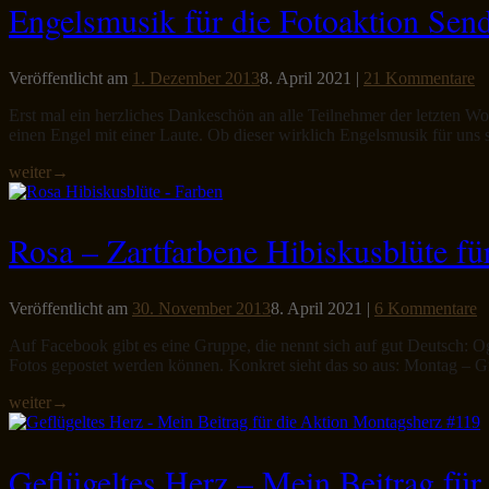
Engelsmusik für die Fotoaktion Sen
Veröffentlicht am
1. Dezember 2013
8. April 2021
|
21 Kommentare
Erst mal ein herzliches Dankeschön an alle Teilnehmer der letzten Wo
einen Engel mit einer Laute. Ob dieser wirklich Engelsmusik für un
weiter
→
Rosa – Zartfarbene Hibiskusblüte f
Veröffentlicht am
30. November 2013
8. April 2021
|
6 Kommentare
Auf Facebook gibt es eine Gruppe, die nennt sich auf gut Deutsch: O
Fotos gepostet werden können. Konkret sieht das so aus: Montag –
weiter
→
Geflügeltes Herz – Mein Beitrag fü