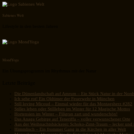
Sabienes Welt
Lifestyle in den besten Jahren
MondYoga
Ein Übungsprogramm im Rhythmus mit der Natur
Letzte Beiträge
Die Dünenlandschaft auf Amrum – Ein Stück Natur in der Nord
Ich sehe rot! Ein Oldtimer der Feuerwehr in München
Still loving Micoud – Einmal wieder für das Montagsherz #282
Stilles leben oder Stillleben im Winter für 12 Magische Mottos
Hortensien im Winter – Filigran zart und wunderschön!
Das Anaga Gebirge auf Teneriffa – voller verwunschener Orte
Aus der Weihnachtsbäckerei: Schoko-Zimt-Traum – lecker und s
Himmlisch – Ein frommer Gang in die Kirchen in aller Welt