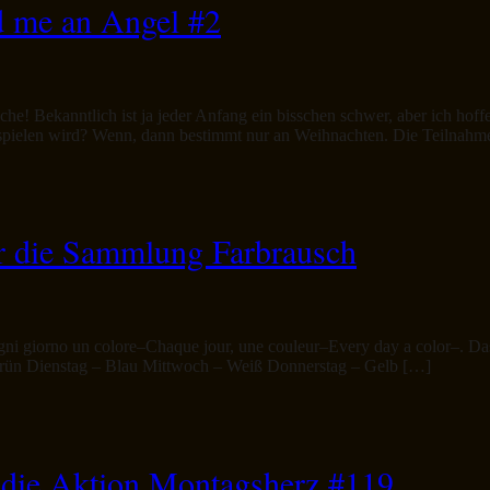
d me an Angel #2
che! Bekanntlich ist ja jeder Anfang ein bisschen schwer, aber ich ho
s spielen wird? Wenn, dann bestimmt nur an Weihnachten. Die Teilnahme
ür die Sammlung Farbrausch
gni giorno un colore–Chaque jour, une couleur–Every day a color–. Das
 Grün Dienstag – Blau Mittwoch – Weiß Donnerstag – Gelb […]
r die Aktion Montagsherz #119