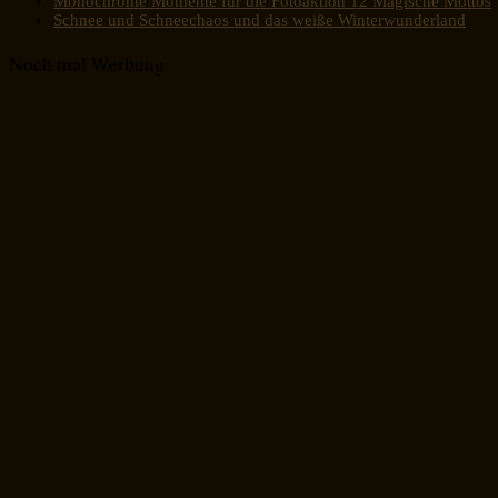
Monochrome Momente für die Fotoaktion 12 Magische Mottos
Schnee und Schneechaos und das weiße Winterwunderland
Noch mal Werbung