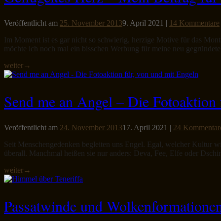
Veröffentlicht am
25. November 2013
9. April 2021
|
14 Kommentare
Im Moment ist es gar nicht so schwierig, herzige Motive für das Mo
möchte ich noch mal ein bisschen Werbung für meine neu gegründete 
weiter
→
Send me an Angel – Die Fotoaktion 
Veröffentlicht am
24. November 2013
17. April 2021
|
24 Kommentar
Seit Menschengedenken begleiten uns Engel. Egal, welcher Kultur wi
überall. Manchmal heißen sie nur anders: Deva, Fee, Elfe oder Dschi
weiter
→
Passatwinde und Wolkenformationen 