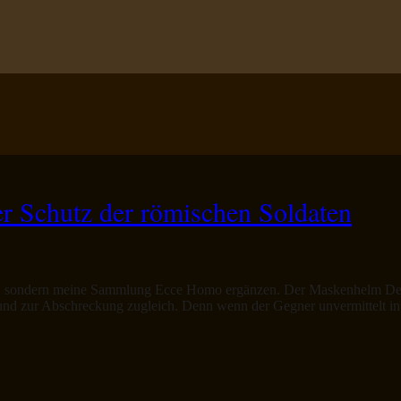
 Schutz der römischen Soldaten
en, sondern meine Sammlung Ecce Homo ergänzen. Der Maskenhelm Desw
ur Abschreckung zugleich. Denn wenn der Gegner unvermittelt in ein s