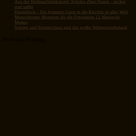
Aus der Weihnachtsbäckerei: Schoko-Zimt-Traum – lecker
und saftig
Himmlisch – Ein frommer Gang in die Kirchen in aller Welt
Monochrome Momente für die Fotoaktion 12 Magische
Mottos
Schnee und Schneechaos und das weiße Winterwunderland
Noch mal Werbung