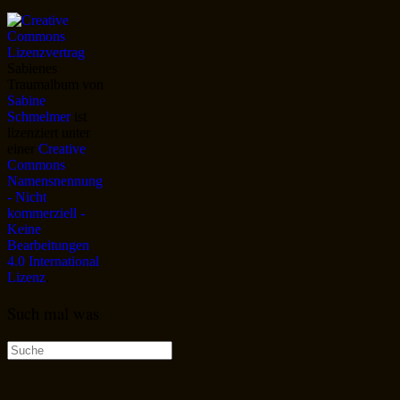
Sabienes
Traumalbum
von
Sabine
Schmelmer
ist
lizenziert unter
einer
Creative
Commons
Namensnennung
- Nicht
kommerziell -
Keine
Bearbeitungen
4.0 International
Lizenz
.
Such mal was
Suche
nach: