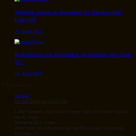
Spiralige Augen im Jugendstil für Spiralen ohne
Ende #24
29. April 2015
Bodenfliesen mit Spiraldekor für Spiralen ohne Ende
#23
15. April 2015
7 Kommentare
minibar
16. Juli 2014 um 10:36 Uhr
Liebe Sabienes, das ist mal wieder eine sehr schöne Spirale,
die du zeigst.
Meine ist auch online.
Aber heute bin ich unterwegs mit Besuch aus Schweden.
Bis dann <3