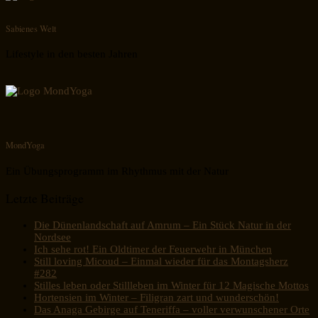
Sabienes Welt
Lifestyle in den besten Jahren
MondYoga
Ein Übungsprogramm im Rhythmus mit der Natur
Letzte Beiträge
Die Dünenlandschaft auf Amrum – Ein Stück Natur in der
Nordsee
Ich sehe rot! Ein Oldtimer der Feuerwehr in München
Still loving Micoud – Einmal wieder für das Montagsherz
#282
Stilles leben oder Stillleben im Winter für 12 Magische Mottos
Hortensien im Winter – Filigran zart und wunderschön!
Das Anaga Gebirge auf Teneriffa – voller verwunschener Orte