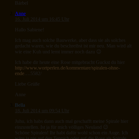
Bärbel
Anne
16. Juli 2014 um 16:45 Uhr
Hallo Sabiene!
Ich mag auch solche Bauwerke, aber dass sie als solches
gedacht waren, wie du beschreibst ist mir neu. Man wird alt
wie eine Kuh und lernt immer noch dazu 😉
Ich habe dir heute eine Rose mitgebracht Guckst du hier
http://www.wortperlen.de/kommentare/spiralen-ohne-
ende
….5582/
Liebe Grüße
Anne
Bella
18. Juli 2014 um 09:54 Uhr
Juhu, ich habs dann auch mal geschafft meine Spirale hier
einzustellen. Ist ja für mich völliges Neuland 😉
Schöne Spiralen! Ihr habt dafür wohl schon ein Auge. Ich
wäre ja nie auf den Teppich oder auf die Rose als Spirale