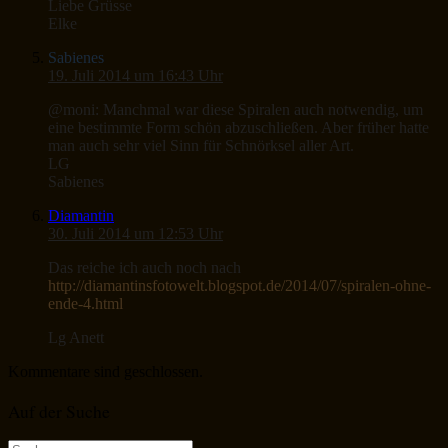
Liebe Grüsse
Elke
Sabienes
19. Juli 2014 um 16:43 Uhr
@moni: Manchmal war diese Spiralen auch notwendig, um
eine bestimmte Form schön abzuschließen. Aber früher hatte
man auch sehr viel Sinn für Schnörksel aller Art.
LG
Sabienes
Diamantin
30. Juli 2014 um 12:53 Uhr
Das reiche ich auch noch nach
http://diamantinsfotowelt.blogspot.de/2014/07/spiralen-ohne-
ende-4.html
Lg Anett
Kommentare sind geschlossen.
Auf der Suche
Suche