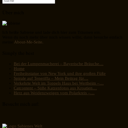
nach:
Über mich
Ich heiße Sabiene und lade dich hier zum Träumen ein.
Wenn du noch mehr über mich wissen willst, dann besuche einfach
meine
About-Me-Seite.
Simply the best
Bei der Lumpenmacherei – Bayerische Bräuche…
Home
Freiheitsstatue von New York und ihre großen Füße
Spirale auf Teneriffa – Mein Beitrag für…
Verkehrte Welt im Toppels Haus bei Wertheim –…
Catcontent – Süße Katzenfotos aus Kroatien…
Herz aus Weidenzweigen vom Polarkreis –…
Besucht mich auf: