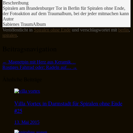
Beschreibung
Spiralen am Brandenburger Tor in Berlin für Spiralen ohne Ende,
der Fotoaktion auf dem Traumalbum, bei der jeder mitmachen kann
Autor
Sabienes TraumAlbum
Veröffentlicht in
Spiralen ohne Ende
und verschlagwortet mit
berlin
,
spiralen
.
Beitragsnavigation
←
Magnetpin mit Herz aus Keramik…
Rostiges Fahrrad oder: Radeln auf…
→
Ähnliche Beiträge
Villa Vortex in Darmstadt für Spiralen ohne Ende
#25
13. Mai 2015