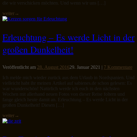
die wir verschicken möchten. Und wenn wir uns […]
weiter
→
Erleuchtung – Es werde Licht in der
großen Dunkelheit!
Veröffentlicht am
28. August 2016
29. Januar 2021
|
7 Kommentare
Ich melde mich wieder zurück aus dem Urlaub in Nordspanien. Und
vielleicht habt ihr meinen Artikel auf sabienes.de schon gelesen: Es
war wunderschön! Natürlich werde ich euch in den nächsten
Wochen mit allerhand neuen Fotos von dieser Reise foltern und
fange gleich heute damit an. Erleuchtung – Es werde Licht in der
großen Dunkelheit! Diesen […]
weiter
→