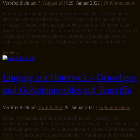
Veröffentlicht am
7. August 2016
29. Januar 2021
|
16 Kommentare
Ich bin wahrscheinlich der unmusikalischste aller Musikliebhaber,
den man sich vorstellen kann. Und Musik war mir nie ein allzu
wichtiges Thema, selbst als Jugendliche kämpfte ich gegen meine
Eltern um andere, essentielle Grundfragen des Lebens (zum Beispiel
wegen dem Schminken oder der akturellen Rocklänge oder so).
Leider kann ich auch kein Musikinstrument spielen und wenn […]
weiter
→
Eingang zur Unterwelt – Gruseliges
und Geheimnisvolles auf Teneriffa
Veröffentlicht am
30. Juli 2016
29. Januar 2021
|
16 Kommentare
Heute wird es hier auf dem TraumAlbum sehr gruselig und
vielleicht sogar gefährlich werden! Denn diesmal ist der Eingang zur
Unterwelt gesucht. Was der eine vielleicht mit einer Schamanischen
Reise verbindet und der andere mit einer Wanderung durch Mordor,