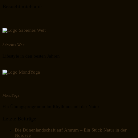
Besucht mich auf:
Sabienes Welt
Lifestyle in den besten Jahren
MondYoga
Ein Übungsprogramm im Rhythmus mit der Natur
Letzte Beiträge
Die Dünenlandschaft auf Amrum – Ein Stück Natur in der
Nordsee