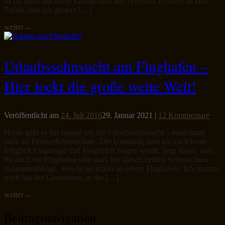
ist für mich das uralte Lavagestein auf Teneriffa. (Und es ist kein
Zufall, dass ich gestern […]
weiter
→
Urlaubssehnsucht am Flughafen –
Hier lockt die große weite Welt!
Veröffentlicht am
24. Juli 2016
29. Januar 2021
|
12 Kommentare
Heute geht es bei einmal um die Urlaubssehnsucht – manchmal
auch als Fernweh bezeichnte. Der Umstand, dass ich euch heute
lediglich Flugzeuge und Flughäfen zeigen werde, liegt daran, dass
für mich ein Flughafen sehr stark mit diesen beiden Sehnsüchten
zusammenhängt. Was ist so schön an einem Flughafen? Ich stamme
noch aus der Generation, in der […]
weiter
→
Beitragsnavigation