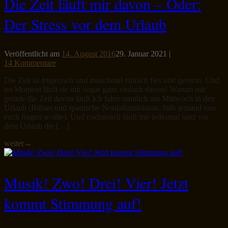
Die Zeit läuft mir davon – Oder:
Der Stress vor dem Urlaub
Veröffentlicht am
14. August 2016
29. Januar 2021
|
14 Kommentare
Die Zeit ist trügerisch und manchmal einfach fies und gemein. Und
im Moment läuft sie mir sogar ganz einfach davon! Warum mir
gerade die Zeit davon läuft Ich fahre nämlich am Mittwoch in den
Urlaub (Bilbao und spanische Nordatlantikküste, falls jemand von
euch fragen wollte). Und traditionell läuft mir jedesmal kurz vor
dem Urlaub die […]
weiter
→
Musik! Zwo! Drei! Vier! Jetzt
kommt Stimmung auf!