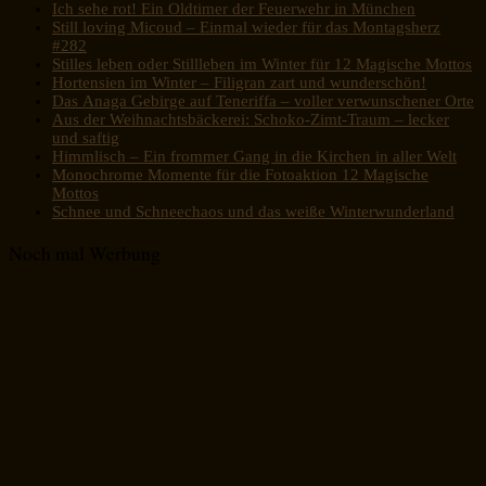
Ich sehe rot! Ein Oldtimer der Feuerwehr in München
Still loving Micoud – Einmal wieder für das Montagsherz
#282
Stilles leben oder Stillleben im Winter für 12 Magische Mottos
Hortensien im Winter – Filigran zart und wunderschön!
Das Anaga Gebirge auf Teneriffa – voller verwunschener Orte
Aus der Weihnachtsbäckerei: Schoko-Zimt-Traum – lecker
und saftig
Himmlisch – Ein frommer Gang in die Kirchen in aller Welt
Monochrome Momente für die Fotoaktion 12 Magische
Mottos
Schnee und Schneechaos und das weiße Winterwunderland
Noch mal Werbung