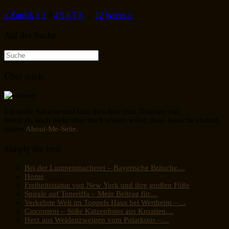
« Zurück
1
2
3
4
5
6
7
8
…
12
Weiter »
Auf der Suche
Suche
nach:
Über mich
Ich heiße Sabiene und lade dich hier zum Träumen ein.
Wenn du noch mehr über mich wissen willst, dann besuche einfach
meine
About-Me-Seite.
Simply the best
Bei der Lumpenmacherei – Bayerische Bräuche…
Home
Freiheitsstatue von New York und ihre großen Füße
Spirale auf Teneriffa – Mein Beitrag für…
Verkehrte Welt im Toppels Haus bei Wertheim –…
Catcontent – Süße Katzenfotos aus Kroatien…
Herz aus Weidenzweigen vom Polarkreis –…