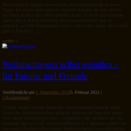
Wer einmal in Spanien gewesen ist, kennt bestimmt die leckeren
Tapas. Ich meine diese kleinen, leckeren Snacks, die man sich in
den Bars zu Bier oder Wein bestellen kann. (Und in manch einem
spanischen Lokal in Hamburg oder Frankfurt findet man sie
natürlich auch!)In Nordspanien gibt es aber keine Tapas. Aber dafür
gibt es Pinchos […]
weiter
→
Weihnachtspost selbst gestalten –
für Familie und Freunde
Veröffentlicht am
1. September 2016
5. Februar 2021
|
5 Kommentare
*Dieser Artikel enthält Werbung* Wahrscheinlich habt ihr beim
Lesen der Artikelüberschrift gedacht, dass ich ein bisschen spinne.
Aber heute schreiben wir den 1. September und ein Blick auf den
Kalender sagt uns was? Genau!Spätestens in 3 Monaten sollten wir
uns einen Überblick über unsere Weihnachtspost verschafft haben,