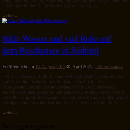
Algen oder auch durch Bakterien. Sehr beeindruckend geschieht das
bei dem berühmten Lago Verde im Norden der […]
weiter
→
Stille Wasser und viel Ruhe auf
dem Reschensee in Südtirol
Veröffentlicht am
16. August 2013
30. April 2021
|
2 Kommentare
Der Reschensee in Südtirol, eigentlich ein künstlicher Stausee, der
von Mussolini erschaffen wurde, liegt spiegelglatt in der
Morgensonne zwischen grünen Matten. Nur ein Angler ist mit
seinem Boot hinausgefahren und genießt die trügerische Ruhe und
die Stille. Trügerisch deswegen, weil an diesem Tag in Italien gerade
Ferragosto angebrochen war und was das bedeutet, könnt ihr […]
weiter
→
Beitragsnavigation