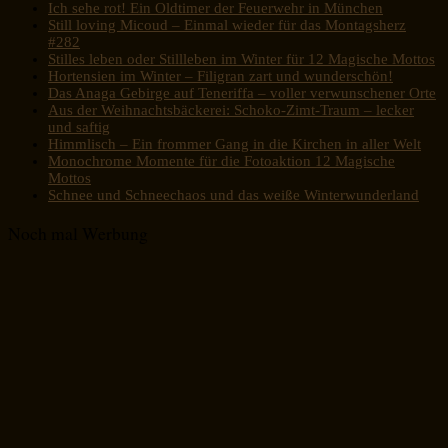
Ich sehe rot! Ein Oldtimer der Feuerwehr in München
Still loving Micoud – Einmal wieder für das Montagsherz
#282
Stilles leben oder Stillleben im Winter für 12 Magische Mottos
Hortensien im Winter – Filigran zart und wunderschön!
Das Anaga Gebirge auf Teneriffa – voller verwunschener Orte
Aus der Weihnachtsbäckerei: Schoko-Zimt-Traum – lecker
und saftig
Himmlisch – Ein frommer Gang in die Kirchen in aller Welt
Monochrome Momente für die Fotoaktion 12 Magische
Mottos
Schnee und Schneechaos und das weiße Winterwunderland
Noch mal Werbung