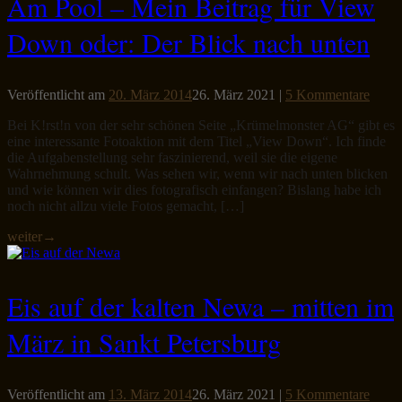
Am Pool – Mein Beitrag für View
Down oder: Der Blick nach unten
Veröffentlicht am
20. März 2014
26. März 2021
|
5 Kommentare
Bei K!rst!n von der sehr schönen Seite „Krümelmonster AG“ gibt es
eine interessante Fotoaktion mit dem Titel „View Down“. Ich finde
die Aufgabenstellung sehr faszinierend, weil sie die eigene
Wahrnehmung schult. Was sehen wir, wenn wir nach unten blicken
und wie können wir dies fotografisch einfangen? Bislang habe ich
noch nicht allzu viele Fotos gemacht, […]
weiter
→
Eis auf der kalten Newa – mitten im
März in Sankt Petersburg
Veröffentlicht am
13. März 2014
26. März 2021
|
5 Kommentare