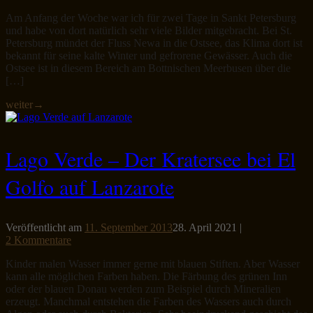
Am Anfang der Woche war ich für zwei Tage in Sankt Petersburg
und habe von dort natürlich sehr viele Bilder mitgebracht. Bei St.
Petersburg mündet der Fluss Newa in die Ostsee, das Klima dort ist
bekannt für seine kalte Winter und gefrorene Gewässer. Auch die
Ostsee ist in diesem Bereich am Bottnischen Meerbusen über die
[…]
weiter
→
Lago Verde – Der Kratersee bei El
Golfo auf Lanzarote
Veröffentlicht am
11. September 2013
28. April 2021
|
2 Kommentare
Kinder malen Wasser immer gerne mit blauen Stiften. Aber Wasser
kann alle möglichen Farben haben. Die Färbung des grünen Inn
oder der blauen Donau werden zum Beispiel durch Mineralien
erzeugt. Manchmal entstehen die Farben des Wassers auch durch