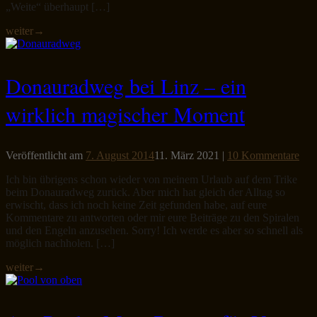
„Weite“ überhaupt […]
weiter
→
Donauradweg bei Linz – ein
wirklich magischer Moment
Veröffentlicht am
7. August 2014
11. März 2021
|
10 Kommentare
Ich bin übrigens schon wieder von meinem Urlaub auf dem Trike
beim Donauradweg zurück. Aber mich hat gleich der Alltag so
erwischt, dass ich noch keine Zeit gefunden habe, auf eure
Kommentare zu antworten oder mir eure Beiträge zu den Spiralen
und den Engeln anzusehen. Sorry! Ich werde es aber so schnell als
möglich nachholen. […]
weiter
→