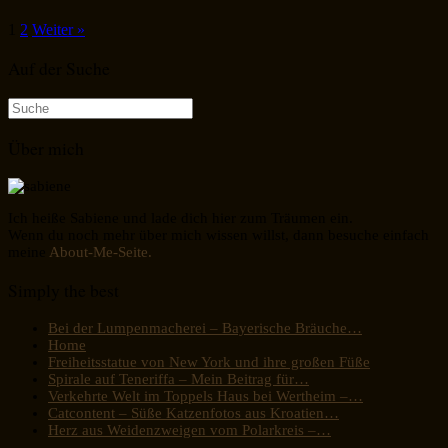
1
2
Weiter »
Auf der Suche
Suche
nach:
Über mich
Ich heiße Sabiene und lade dich hier zum Träumen ein.
Wenn du noch mehr über mich wissen willst, dann besuche einfach
meine
About-Me-Seite.
Simply the best
Bei der Lumpenmacherei – Bayerische Bräuche…
Home
Freiheitsstatue von New York und ihre großen Füße
Spirale auf Teneriffa – Mein Beitrag für…
Verkehrte Welt im Toppels Haus bei Wertheim –…
Catcontent – Süße Katzenfotos aus Kroatien…
Herz aus Weidenzweigen vom Polarkreis –…