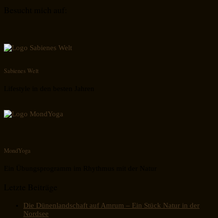
Besucht mich auf:
Sabienes Welt
Lifestyle in den besten Jahren
MondYoga
Ein Übungsprogramm im Rhythmus mit der Natur
Letzte Beiträge
Die Dünenlandschaft auf Amrum – Ein Stück Natur in der
Nordsee