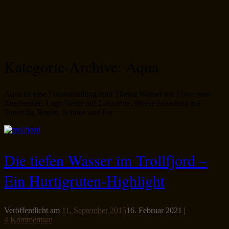
Kategorie-Archive:
Aqua
Aqua ist eine Fotosammlung zum Thema Wasser mit Fotos vom
Reschensee, Lago Verde auf Lanzarote, Meeresbrandung auf
Teneriffa, Regen, Schnee und Eis
Die tiefen Wasser im Trollfjord –
Ein Hurtigruten-Highlight
Veröffentlicht am
11. September 2015
16. Februar 2021
|
4 Kommentare