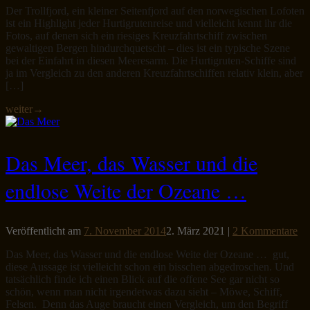
Der Trollfjord, ein kleiner Seitenfjord auf den norwegischen Lofoten
ist ein Highlight jeder Hurtigrutenreise und vielleicht kennt ihr die
Fotos, auf denen sich ein riesiges Kreuzfahrtschiff zwischen
gewaltigen Bergen hindurchquetscht – dies ist ein typische Szene
bei der Einfahrt in diesen Meeresarm. Die Hurtigruten-Schiffe sind
ja im Vergleich zu den anderen Kreuzfahrtschiffen relativ klein, aber
[…]
weiter
→
Das Meer, das Wasser und die
endlose Weite der Ozeane …
Veröffentlicht am
7. November 2014
2. März 2021
|
2 Kommentare
Das Meer, das Wasser und die endlose Weite der Ozeane … gut,
diese Aussage ist vielleicht schon ein bisschen abgedroschen. Und
tatsächlich finde ich einen Blick auf die offene See gar nicht so
schön, wenn man nicht irgendetwas dazu sieht – Möwe, Schiff,
Felsen. Denn das Auge braucht einen Vergleich, um den Begriff