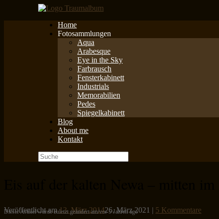
Zum
Inhalt
Home
springen
Fotosammlungen
Aqua
Arabesque
Eye in the Sky
Farbrausch
Fensterkabinett
Industrials
Memorabilien
Pedes
Spiegelkabinett
Blog
About me
Kontakt
Suche
nach:
Eis auf der kalten Newa – mitten im
Veröffentlicht am
13. März 2014
26. März 2021
|
5 Kommentare
Dieser Artikel wurde zuletzt geändert am/vor 5 Jahren ago