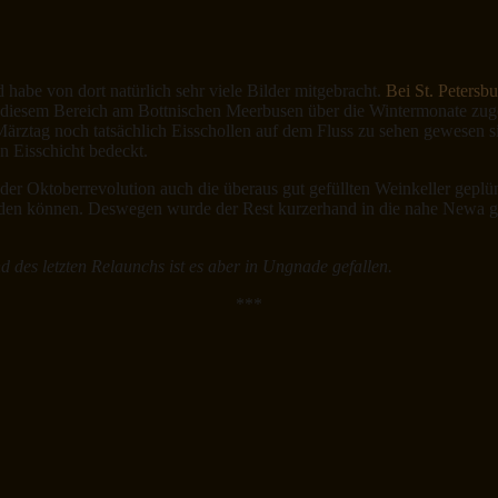
abe von dort natürlich sehr viele Bilder mitgebracht.
Bei St. Petersb
in diesem Bereich am Bottnischen Meerbusen über die Wintermonate zug
Märztag noch tatsächlich Eisschollen auf dem Fluss zu sehen gewesen s
n Eisschicht bedeckt.
 der Oktoberrevolution auch die überaus gut gefüllten Weinkeller gepl
rden können. Deswegen wurde der Rest kurzerhand in die nahe Newa ge
 des letzten Relaunchs ist es aber in Ungnade gefallen.
***