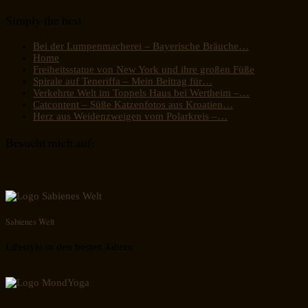
Simply the best
Bei der Lumpenmacherei – Bayerische Bräuche…
Home
Freiheitsstatue von New York und ihre großen Füße
Spirale auf Teneriffa – Mein Beitrag für…
Verkehrte Welt im Toppels Haus bei Wertheim –…
Catcontent – Süße Katzenfotos aus Kroatien…
Herz aus Weidenzweigen vom Polarkreis –…
Besucht mich auf:
Sabienes Welt
Lifestyle in den besten Jahren