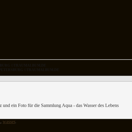
ERSBURG ©TRAUMALBUM.DE
KT PETERSBURG ©TRAUMALBUM.DE
z und ein Foto für die Sammlung Aqua - das Wasser des Lebens
g
,
wasser
.