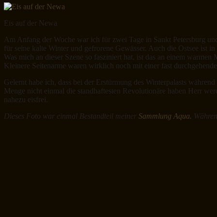
Eis auf der Newa
Am Anfang der Woche war ich für zwei Tage in Sankt Petersburg und h
für seine kalte Winter und gefrorene Gewässer. Auch die Ostsee ist 
Was mich an dieser Szene so fasziniert hat, ist das an einem warmen 
Kleinere Seitenarme waren wirklich noch mit einer fast durchgehende
Gelernt habe ich, dass bei der Erstürmung des Winterpalasts während
Menge nicht einmal die standhaftesten Revolutionäre haben Herr we
nahezu eisfrei.
Dieses Foto war einmal Bestandteil meiner
Sammlung Aqua.
Während