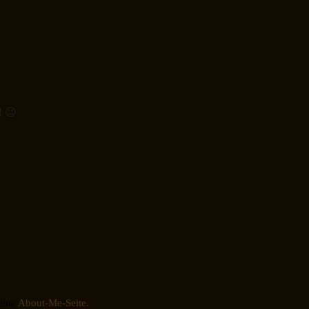
! 😉
eine
About-Me-Seite.