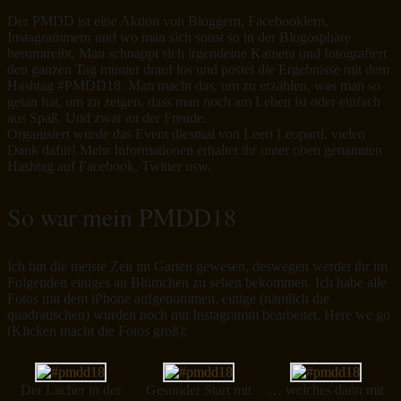
Der PMDD ist eine Aktion von Bloggern, Facebooklern,
Instagrammern und wo man sich sonst so in der Blogosphäre
herumtreibt. Man schnappt sich irgendeine Kamera und fotografiert
den ganzen Tag munter drauf los und postet die Ergebnisse mit dem
Hashtag #PMDD18. Man macht das, um zu erzählen, was man so
getan hat, um zu zeigen, dass man noch am Leben ist oder einfach
aus Spaß. Und zwar an der Freude.
Organisiert wurde das Event diesmal von Leeri Leopard, vielen
Dank dafür! Mehr Informationen erhaltet ihr unter oben genannten
Hashtag auf Facebook, Twitter usw.
So war mein PMDD18
Ich bin die meiste Zeit im Garten gewesen, deswegen werdet ihr im
Folgenden einiges an Blümchen zu sehen bekommen. Ich habe alle
Fotos mit dem iPhone aufgenommen, einige (nämlich die
quadratischen) wurden noch mit Instagramm bearbeitet. Here we go
(Klicken macht die Fotos groß):
Der Lacher in der
Gesunder Start mit
… welches dann mit