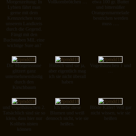
Morgenzeitung: In
Vollkornbrötchen …
etwa 100 gr. Butter
Lybien fährt man
und bittersüßer
gerne mit dem
Orangenmarmelade
Kennzeichen von
bestrichen werden
unserem Landkreis
muss ….
durch die Gegend.
Fängt mit den
Buchstaben MIL eine
wichtige Sure an?
Die Morgensonne
Hübsch sind sie ja,
Vogelhäuschen 1 und
glitzert ganz
aber eigentlich mag
…
unternehmenslustig
ich sie nicht überall
durch den
haben
Kirschbaum
und Vogelhäuschen 2.
Ich liebe diese
Blöde Käfer! Will gar
Tatsächlich sind sie so
Blumen und weiß
nicht wissen, wie sie
klein, dass hier nur
dennoch nicht, wie sie
heißen
Kolibris nisten
heißen.
können