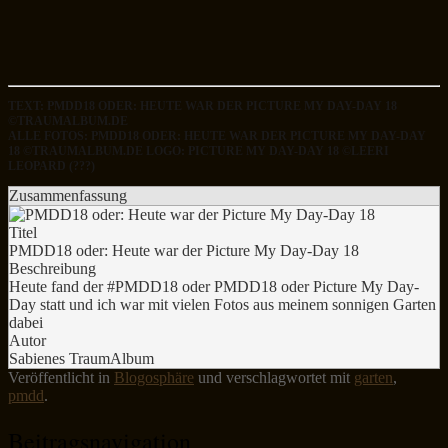
TEXT: PMDD18 ODER: HEUTE WAR DER PICTURE MY DAY-DAY 18
©TRAUMALBUM.DE
ALLE FOTOS: PMDD18 ODER: HEUTE WAR DER PICTURE MY DAY-DAY
18 ©TRAUMALBUM.DE LOGO: PICTURE MY DAY-DAY 18 ©LEERI
LEOPARD (???)
Zusammenfassung
Titel
PMDD18 oder: Heute war der Picture My Day-Day 18
Beschreibung
Heute fand der #PMDD18 oder PMDD18 oder Picture My Day-
Day statt und ich war mit vielen Fotos aus meinem sonnigen Garten
dabei
Autor
Sabienes TraumAlbum
Veröffentlicht in
Blogosphäre
und verschlagwortet mit
garten
,
pmdd
.
Beitragsnavigation