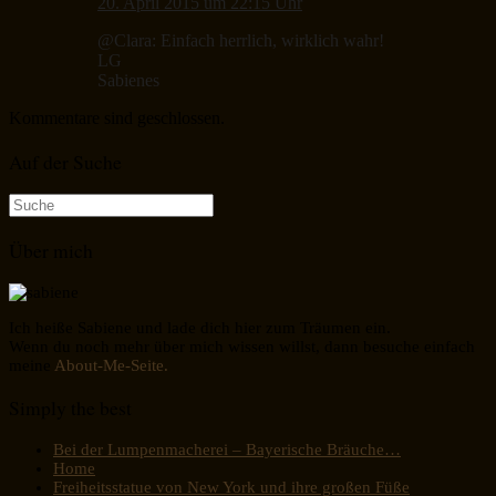
20. April 2015 um 22:15 Uhr
@Clara: Einfach herrlich, wirklich wahr!
LG
Sabienes
Kommentare sind geschlossen.
Auf der Suche
Suche
nach:
Über mich
Ich heiße Sabiene und lade dich hier zum Träumen ein.
Wenn du noch mehr über mich wissen willst, dann besuche einfach
meine
About-Me-Seite.
Simply the best
Bei der Lumpenmacherei – Bayerische Bräuche…
Home
Freiheitsstatue von New York und ihre großen Füße