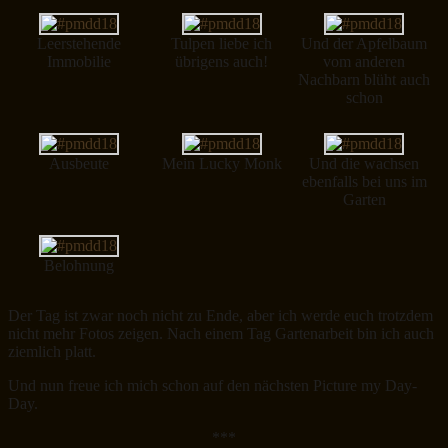
Leerstehende
Tulpen liebe ich
Und der Apfelbaum
Immobilie
übrigens auch!
vom anderen
Nachbarn blüht auch
schon
Ausbeute
Mein Lucky Monk
Und die wachsen
ebenfalls bei uns im
Garten
Belohnung
Der Tag ist zwar noch nicht zu Ende, aber ich werde euch trotzdem
nicht mehr Fotos zeigen. Nach einem Tag Gartenarbeit bin ich auch
ziemlich platt.
Und nun freue ich mich schon auf den nächsten Picture my Day-
Day.
***