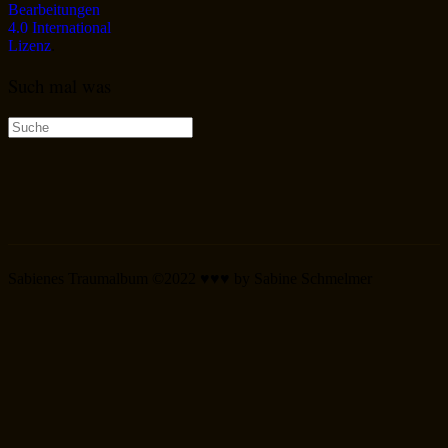
Bearbeitungen
4.0 International
Lizenz
.
Such mal was
Suche
nach:
Sabienes Traumalbum ©2022 ♥♥♥ by Sabine Schmelmer
Scroll
Up