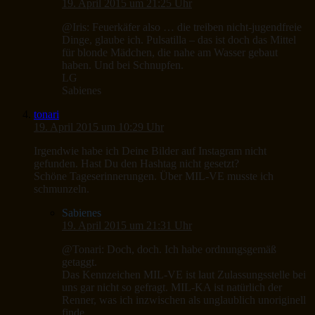
19. April 2015 um 21:25 Uhr
@Iris: Feuerkäfer also … die treiben nicht-jugendfreie
Dinge, glaube ich. Pulsatilla – das ist doch das Mittel
für blonde Mädchen, die nahe am Wasser gebaut
haben. Und bei Schnupfen.
LG
Sabienes
tonari
19. April 2015 um 10:29 Uhr
Irgendwie habe ich Deine Bilder auf Instagram nicht
gefunden. Hast Du den Hashtag nicht gesetzt?
Schöne Tageserinnerungen. Über MIL-VE musste ich
schmunzeln.
Sabienes
19. April 2015 um 21:31 Uhr
@Tonari: Doch, doch. Ich habe ordnungsgemäß
getaggt.
Das Kennzeichen MIL-VE ist laut Zulassungsstelle bei
uns gar nicht so gefragt. MIL-KA ist natürlich der
Renner, was ich inzwischen als unglaublich unoriginell
finde.