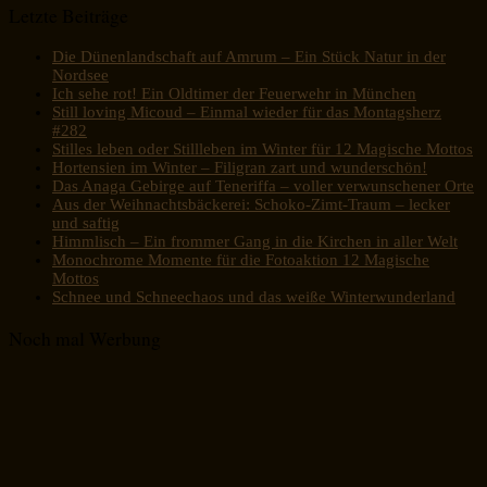
Letzte Beiträge
Die Dünenlandschaft auf Amrum – Ein Stück Natur in der
Nordsee
Ich sehe rot! Ein Oldtimer der Feuerwehr in München
Still loving Micoud – Einmal wieder für das Montagsherz
#282
Stilles leben oder Stillleben im Winter für 12 Magische Mottos
Hortensien im Winter – Filigran zart und wunderschön!
Das Anaga Gebirge auf Teneriffa – voller verwunschener Orte
Aus der Weihnachtsbäckerei: Schoko-Zimt-Traum – lecker
und saftig
Himmlisch – Ein frommer Gang in die Kirchen in aller Welt
Monochrome Momente für die Fotoaktion 12 Magische
Mottos
Schnee und Schneechaos und das weiße Winterwunderland
Noch mal Werbung