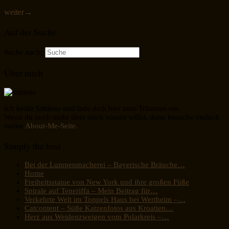
weiter
→
Auf der Suche
Suche nach:
Über mich
Ich heiße Sabiene und lade dich hier zum Träumen ein.
Wenn du noch mehr über mich wissen willst, dann besuche einfach
meine
About-Me-Seite.
Simply the best
Bei der Lumpenmacherei – Bayerische Bräuche…
Home
Freiheitsstatue von New York und ihre großen Füße
Spirale auf Teneriffa – Mein Beitrag für…
Verkehrte Welt im Toppels Haus bei Wertheim –…
Catcontent – Süße Katzenfotos aus Kroatien…
Herz aus Weidenzweigen vom Polarkreis –…