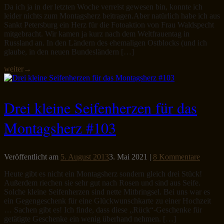
Da ich ja in der letzten Woche verreist gewesen bin, konnte ich
leider nichts zum Montagsherz beitragen.Aber natürlich habe ich aus
Sankt Petersburg ein Herz für die Fotoaktion von Frau Waldspecht
mitgebracht. Wir kamen ja kurz nach dem Weltfrauentag in
Russland an. In den Ländern des ehemaligen Ostblocks (und ich
glaube, in den neuen Bundesländern […]
weiter
→
Drei kleine Seifenherzen für das
Montagsherz #103
Veröffentlicht am
5. August 2013
3. Mai 2021
|
8 Kommentare
Heute gibt es nicht ein Montagsherz sondern gleich drei Stück!
Außerdem riechen sie sehr gut nach Rosen und sind aus Seife.
Solche kleine Seifenherzen sind nette Mitbringsel. Bei uns war es
ein Gegengeschenk für eine Glückwunschkarte zu einer Hochzeit
… Sachen gibt es! Ich finde, dass diese „Rück“-Geschenke für
getätigte Geschenke ein wenig überhand nehmen. […]