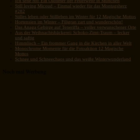
Ich sehe rot! Ein Oldtimer der Feuerwehr in München
Still loving Micoud – Einmal wieder für das Montagsherz
#282
Stilles leben oder Stillleben im Winter für 12 Magische Mottos
Hortensien im Winter – Filigran zart und wunderschön!
Das Anaga Gebirge auf Teneriffa – voller verwunschener Orte
Aus der Weihnachtsbäckerei: Schoko-Zimt-Traum – lecker
und saftig
Himmlisch – Ein frommer Gang in die Kirchen in aller Welt
Monochrome Momente für die Fotoaktion 12 Magische
Mottos
Schnee und Schneechaos und das weiße Winterwunderland
Noch mal Werbung