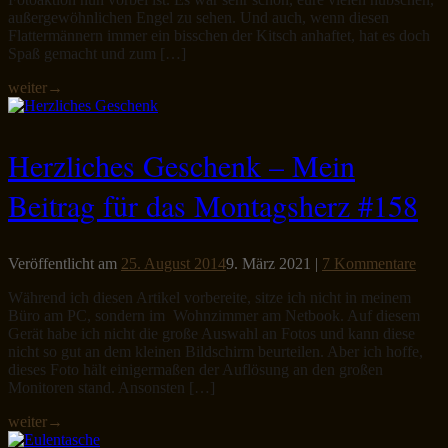
außergewöhnlichen Engel zu sehen. Und auch, wenn diesen
Flattermännern immer ein bisschen der Kitsch anhaftet, hat es doch
Spaß gemacht und zum […]
weiter
→
Herzliches Geschenk – Mein
Beitrag für das Montagsherz #158
Veröffentlicht am
25. August 2014
9. März 2021
|
7 Kommentare
Während ich diesen Artikel vorbereite, sitze ich nicht in meinem
Büro am PC, sondern im Wohnzimmer am Netbook. Auf diesem
Gerät habe ich nicht die große Auswahl an Fotos und kann diese
nicht so gut an dem kleinen Bildschirm beurteilen. Aber ich hoffe,
dieses Foto hält einigermaßen der Auflösung an den großen
Monitoren stand. Ansonsten […]
weiter
→