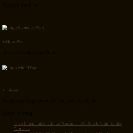
Besucht mich auf:
Sabienes Welt
Lifestyle in den besten Jahren
MondYoga
Ein Übungsprogramm im Rhythmus mit der Natur
Letzte Beiträge
Die Dünenlandschaft auf Amrum – Ein Stück Natur in der
Nordsee