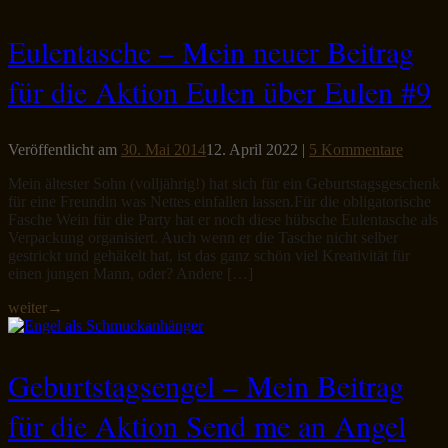
Eulentasche – Mein neuer Beitrag
für die Aktion Eulen über Eulen #9
Veröffentlicht am
30. Mai 2014
12. April 2022
|
5 Kommentare
Mein ältester Sohn (volljährig!) hat sich für ein Geburtstagsgeschenk
für eine Freundin was Nettes einfallen lassen.Für die obligatorische
Fasche Wein für die Party hat er noch diese hübsche Eulentasche als
Verpackung organisiert. Auch wenn er die Tasche nicht selber
gestrickt und gehäkelt hat, ist das ganz schön viel Kreativität für
einen jungen Mann, oder? Andere […]
weiter
→
Geburtstagsengel – Mein Beitrag
für die Aktion Send me an Angel