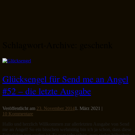
Schlagwort-Archive:
geschenk
Glücksengel für Send me an Angel
#52 – die letzte Ausgabe
Veröffentlicht am
23. November 2014
1. März 2021
|
10 Kommentare
Hallo und herzlich Willkommen zur allerletzten Ausgabe von Send
me an Angel! So ein bisschen wehmütig bin ich ja schon, dass diese
Fotoaktion nun vorbei ist. Es war sehr schön, eure vielen hübschen,