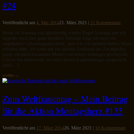
#24
Veröffentlicht am
4. Mai 2014
21. März 2021
|
21 Kommentare
Heute ist Sonntag und gleichzeitig wieder Engel-Sonntag und ich
begrüße euch hier ganz herzlich! Diesmal zeige ich euch ein
engelhaftes Geburtstagsgeschenk, dass ich von meinem lieben Mann
erhalten habe. Ich hatte mir ein solches Armband aus Zuchtperlen
(einer ziemlich bekannten Marke) mit einem Anhänger gewünscht.
Und er hat netterweise für mich diesen Engelanhänger ausgesucht,
statt […]
weiter
→
Zum Weltfrauentag – Mein Beitrag
für die Aktion Montagsherz #135
Veröffentlicht am
17. März 2014
26. März 2021
|
10 Kommentare