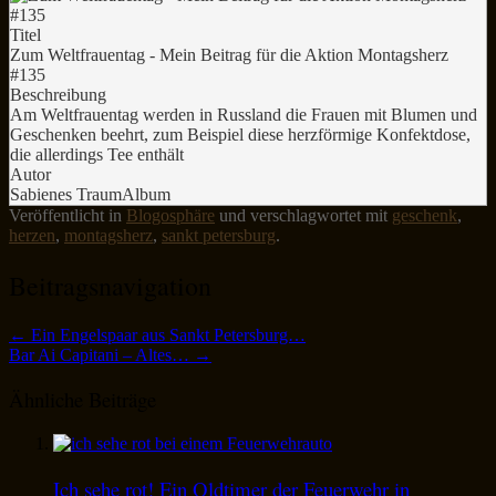
Titel
Zum Weltfrauentag - Mein Beitrag für die Aktion Montagsherz
#135
Beschreibung
Am Weltfrauentag werden in Russland die Frauen mit Blumen und
Geschenken beehrt, zum Beispiel diese herzförmige Konfektdose,
die allerdings Tee enthält
Autor
Sabienes TraumAlbum
Veröffentlicht in
Blogosphäre
und verschlagwortet mit
geschenk
,
herzen
,
montagsherz
,
sankt petersburg
.
Beitragsnavigation
←
Ein Engelspaar aus Sankt Petersburg…
Bar Ai Capitani – Altes…
→
Ähnliche Beiträge
Ich sehe rot! Ein Oldtimer der Feuerwehr in