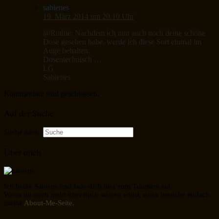
sabienes
19. März 2014 um 20:10 Uhr
@Ruthie: Nachdem ich nun auch noch deine schöne
Dose gesehen habe, werde ich diese Sort einmal im
Auge behalten.
Dosentechnisch …
LG
Sabienes
Kommentare sind geschlossen.
Auf der Suche
Suche nach:
Über mich
Ich heiße Sabiene und lade dich hier zum Träumen ein.
Wenn du noch mehr über mich wissen willst, dann besuche einfach
meine
About-Me-Seite.