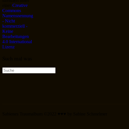
lizenziert unter
einer
Creative
Commons
Namensnennung
- Nicht
kommerziell -
Keine
Bearbeitungen
4.0 International
Lizenz
.
Such mal was
Suche
nach:
Sabienes Traumalbum ©2022 ♥♥♥ by Sabine Schmelmer
Scroll
Up