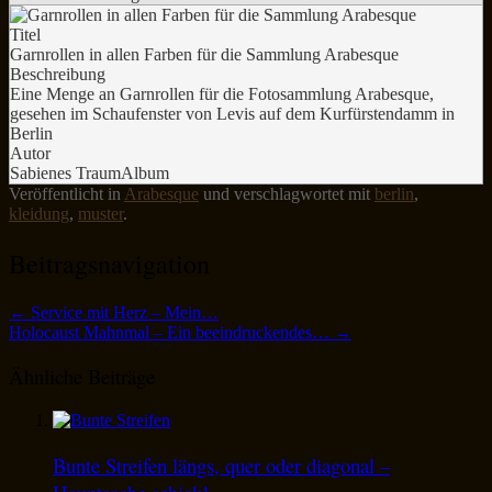
Titel
Garnrollen in allen Farben für die Sammlung Arabesque
Beschreibung
Eine Menge an Garnrollen für die Fotosammlung Arabesque,
gesehen im Schaufenster von Levis auf dem Kurfürstendamm in
Berlin
Autor
Sabienes TraumAlbum
Veröffentlicht in
Arabesque
und verschlagwortet mit
berlin
,
kleidung
,
muster
.
Beitragsnavigation
←
Service mit Herz – Mein…
Holocaust Mahnmal – Ein beeindruckendes…
→
Ähnliche Beiträge
Bunte Streifen längs, quer oder diagonal –