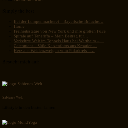
Simply the best
Bei der Lumpenmacherei – Bayerische Bräuche…
Home
Freiheitsstatue von New York und ihre großen Füße
Spirale auf Teneriffa – Mein Beitrag für…
Verkehrte Welt im Toppels Haus bei Wertheim –…
Catcontent – Süße Katzenfotos aus Kroatien…
Herz aus Weidenzweigen vom Polarkreis –…
Besucht mich auf:
Sabienes Welt
Lifestyle in den besten Jahren