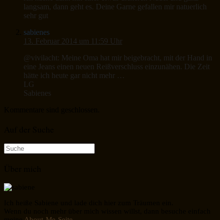
langsam, dann geht es. Deine Garne gefallen mir natuerlich
sehr gut
sabienes
13. Februar 2014 um 11:59 Uhr
@vivilacht: Meine Oma hat mir beigebracht, mit der Hand in
eine Jeans einen neuen Reißverschluss einzunähen. Die Zeit
hätte ich heute gar nicht mehr …
LG
Sabienes
Kommentare sind geschlossen.
Auf der Suche
Suche
nach:
Über mich
Ich heiße Sabiene und lade dich hier zum Träumen ein.
Wenn du noch mehr über mich wissen willst, dann besuche einfach
meine
About-Me-Seite.