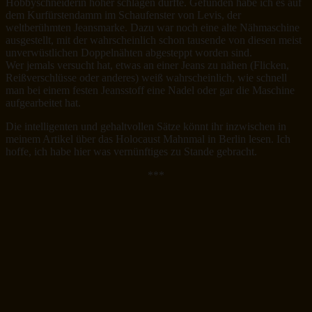
Hobbyschneiderin höher schlagen dürfte. Gefunden habe ich es auf
dem Kurfürstendamm im Schaufenster von Levis, der
weltberühmten Jeansmarke. Dazu war noch eine alte Nähmaschine
ausgestellt, mit der wahrscheinlich schon tausende von diesen meist
unverwüstlichen Doppelnähten abgesteppt worden sind.
Wer jemals versucht hat, etwas an einer Jeans zu nähen (Flicken,
Reißverschlüsse oder anderes) weiß wahrscheinlich, wie schnell
man bei einem festen Jeansstoff eine Nadel oder gar die Maschine
aufgearbeitet hat.
Die intelligenten und gehaltvollen Sätze könnt ihr inzwischen in
meinem Artikel über das Holocaust Mahnmal in Berlin lesen. Ich
hoffe, ich habe hier was vernünftiges zu Stande gebracht.
***