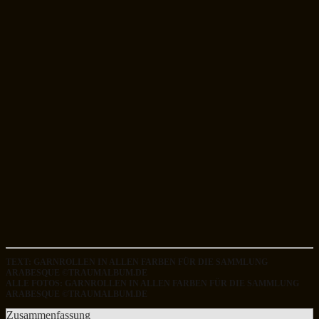
TEXT: GARNROLLEN IN ALLEN FARBEN FÜR DIE SAMMLUNG
ARABESQUE ©TRAUMALBUM.DE
ALLE FOTOS: GARNROLLEN IN ALLEN FARBEN FÜR DIE SAMMLUNG
ARABESQUE ©TRAUMALBUM.DE
Zusammenfassung