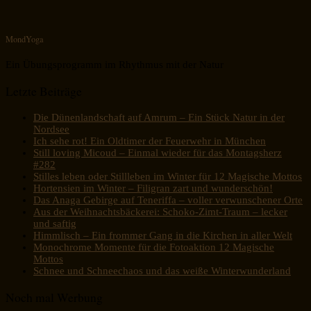
MondYoga
Ein Übungsprogramm im Rhythmus mit der Natur
Letzte Beiträge
Die Dünenlandschaft auf Amrum – Ein Stück Natur in der
Nordsee
Ich sehe rot! Ein Oldtimer der Feuerwehr in München
Still loving Micoud – Einmal wieder für das Montagsherz
#282
Stilles leben oder Stillleben im Winter für 12 Magische Mottos
Hortensien im Winter – Filigran zart und wunderschön!
Das Anaga Gebirge auf Teneriffa – voller verwunschener Orte
Aus der Weihnachtsbäckerei: Schoko-Zimt-Traum – lecker
und saftig
Himmlisch – Ein frommer Gang in die Kirchen in aller Welt
Monochrome Momente für die Fotoaktion 12 Magische
Mottos
Schnee und Schneechaos und das weiße Winterwunderland
Noch mal Werbung