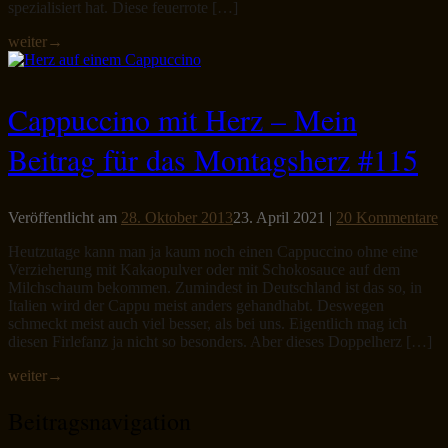
spezialisiert hat. Diese feuerrote […]
weiter
→
Cappuccino mit Herz – Mein
Beitrag für das Montagsherz #115
Veröffentlicht am
28. Oktober 2013
23. April 2021
|
20 Kommentare
Heutzutage kann man ja kaum noch einen Cappuccino ohne eine
Verzieherung mit Kakaopulver oder mit Schokosauce auf dem
Milchschaum bekommen. Zumindest in Deutschland ist das so, in
Italien wird der Cappu meist anders gehandhabt. Deswegen
schmeckt meist auch viel besser, als bei uns. Eigentlich mag ich
diesen Firlefanz ja nicht so besonders. Aber dieses Doppelherz […]
weiter
→
Beitragsnavigation