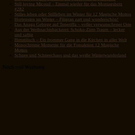
Still loving Micoud – Einmal wieder für das Montagsherz
#282
Stilles leben oder Stillleben im Winter für 12 Magische Mottos
Hortensien im Winter – Filigran zart und wunderschön!
Das Anaga Gebirge auf Teneriffa – voller verwunschener Orte
Aus der Weihnachtsbäckerei: Schoko-Zimt-Traum – lecker
und saftig
Himmlisch – Ein frommer Gang in die Kirchen in aller Welt
Monochrome Momente für die Fotoaktion 12 Magische
Mottos
Schnee und Schneechaos und das weiße Winterwunderland
Noch mal Werbung