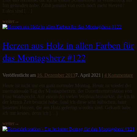
Inn gefunden habe. Zählt jemand von euch noch mehr Herzen?
Eulen sind […]
weiter
→
Herzen aus Holz in allen Farben für
das Montagsherz #122
Veröffentlicht am
16. Dezember 2013
7. April 2021
|
4 Kommentare
Heute ist nicht nur ein ganz normaler Montag. Heute ist wieder der
internationale Tag der Montagsherzen, der Dauerbrenneraktion von
Frau Waldspecht. Auf einem der vielen Weihnachtsmärkte, die ich in
der letzten Zeit besucht habe, fand ich diese sehr hübschen, bunt
lasierten Herzen, die aus Holz gefertigt worden sind. Gekauft habe
ich mir keines, denn ich […]
weiter
→