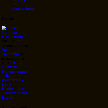
und
Kennzeichnung
Rechte
Sabienes
Traumalbum
von
Sabine
Schmelmer
ist
lizenziert unter
einer
Creative
Commons
Namensnennung
- Nicht
kommerziell -
Keine
Bearbeitungen
4.0 International
Lizenz
.
Such mal was