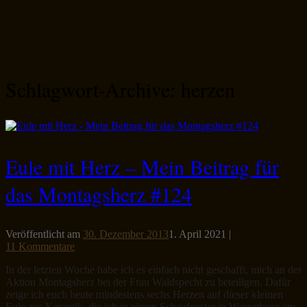
Schlagwort-Archive:
herzen
Eule mit Herz – Mein Beitrag für
das Montagsherz #124
Veröffentlicht am
30. Dezember 2013
1. April 2021
|
11 Kommentare
In der letzten Woche habe ich es einfach nicht geschafft, mich an der
Aktion Montagsherz bei der Frau Waldspecht zu beteiligen. Dafür
zeige ich euch heute mindestens sechs Herzen auf dieser kleinen
Eule aus Keramik, die ich in einem Schaufenster in Wasserburg am