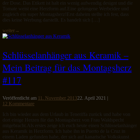
der Dose. Das Etikett ist halt ein wenig aufwendig designt und die
Tomate weist eine Herzform auf.Eine gelungene Werbeidee und
zugleich ein super Montagsherz!Erst daheim stellte ich fest, dass
dies keine Werbung darstellt. Es handelt sich […]
weiter
→
Schlüsselanhänger aus Keramik –
Mein Beitrag für das Montagsherz
#117
Veröffentlicht am
11. November 2013
22. April 2021
|
12 Kommentare
Ich bin wieder aus dem Urlaub in Teneriffa zurück und habe von
dort einige Herzen für das Montagsherz von Frau Waldspecht
mitgebracht.Als erstes zeige ich euch heute einen Schlüsselanhänger
aus Keramik in Herzform. Ich habe ihn in Puerto de la Cruz in
einem Laden gefunden habe, der sich auf kanarische Volkskunst