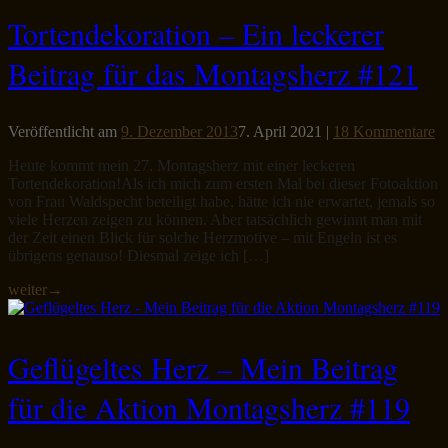
Tortendekoration – Ein leckerer
Beitrag für das Montagsherz #121
Veröffentlicht am
9. Dezember 2013
7. April 2021
|
18 Kommentare
Heute kommt mein 27. Montagsherz mit einer leckeren
Tortendekoration!Als ich mich zum ersten Mal bei dieser Fotoaktion
von Frau Waldspecht beteiligt habe, hätte ich nie erwartet, jemals so
viele Herzen zeigen zu können. Aber tatsächlich gewinnt man mit
der Zeit einen Blick für solche Herzmotive – mit Engeln ist es
übrigens genauso! Diesmal zeige ich […]
weiter
→
Geflügeltes Herz – Mein Beitrag
für die Aktion Montagsherz #119