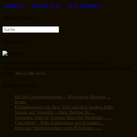
« Zurück
1
…
10
11
12
13
14
15
16
17
18
Weiter »
Auf der Suche
Suche
nach:
Über mich
Ich heiße Sabiene und lade dich hier zum Träumen ein.
Wenn du noch mehr über mich wissen willst, dann besuche einfach
meine
About-Me-Seite.
Simply the best
Bei der Lumpenmacherei – Bayerische Bräuche…
Home
Freiheitsstatue von New York und ihre großen Füße
Spirale auf Teneriffa – Mein Beitrag für…
Verkehrte Welt im Toppels Haus bei Wertheim –…
Catcontent – Süße Katzenfotos aus Kroatien…
Herz aus Weidenzweigen vom Polarkreis –…