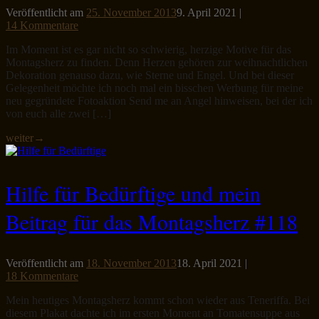
Veröffentlicht am
25. November 2013
9. April 2021
|
14 Kommentare
Im Moment ist es gar nicht so schwierig, herzige Motive für das
Montagsherz zu finden. Denn Herzen gehören zur weihnachtlichen
Dekoration genauso dazu, wie Sterne und Engel. Und bei dieser
Gelegenheit möchte ich noch mal ein bisschen Werbung für meine
neu gegründete Fotoaktion Send me an Angel hinweisen, bei der ich
von euch alle zwei […]
weiter
→
Hilfe für Bedürftige und mein
Beitrag für das Montagsherz #118
Veröffentlicht am
18. November 2013
18. April 2021
|
18 Kommentare
Mein heutiges Montagsherz kommt schon wieder aus Teneriffa. Bei
diesem Plakat dachte ich im ersten Moment an Tomatensuppe aus