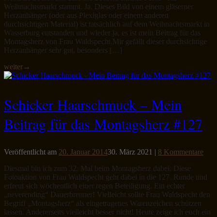
Weihnachtsmarkt stammt. Ja. Dieses Bild von einem gläserner
Herzanhänger (oder aus Plexiglas oder einem anderen
durchsichtigen Material) ist tatsächlich auf dem Weihnachtsmarkt in
Wasserburg entstanden und wieder ja, es ist mein Beitrag für das
Montagsherz von Frau Waldspecht.Mir gefällt dieser durchsichtige
Herzanhänger sehr gut, besonders […]
weiter
→
Schicker Haarschmuck – Mein
Beitrag für das Montagsherz #127
Veröffentlicht am
20. Januar 2014
30. März 2021
|
8 Kommentare
Diesmal bin ich zum 32. Mal beim Montagsherz dabei. Diese
Fotoaktion von Frau Waldspecht geht dabei in die 127. Runde und
erfreut sich wöchentlich einer regen Beteiligung. Ein echter
„neverending“ Dauerbrenner! Vielleicht sollte Frau Waldspecht den
Begriff „Montagsherz“ als eingetragenes Warenzeichen schützen
lassen. Andererseits vielleicht besser nicht! Heute zeige ich euch ein