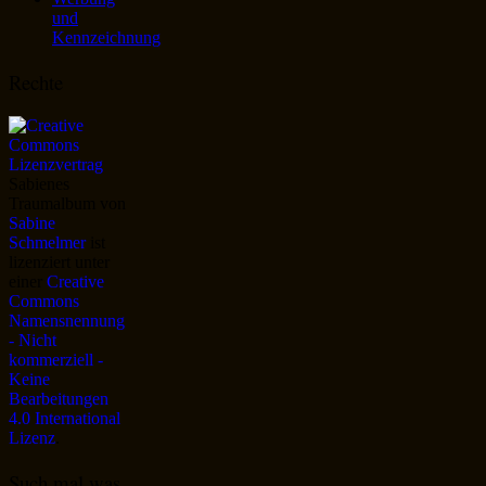
und
Kennzeichnung
Rechte
Sabienes
Traumalbum
von
Sabine
Schmelmer
ist
lizenziert unter
einer
Creative
Commons
Namensnennung
- Nicht
kommerziell -
Keine
Bearbeitungen
4.0 International
Lizenz
.
Such mal was