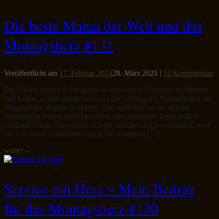
Die beste Mama der Welt und das
Montagsherz #131
Veröffentlicht am
17. Februar 2014
28. März 2021
|
16 Kommentare
Die Küche meiner Schwägerin ist ein wahres Eldorado an Herzen
und Eulen, womit schon mal zwei der wichtigsten Fotoaktionen der
Blogosphäre abgedeckt wären. Und natürlich hat sie sich als
fürsorgliche Mama und Oma diese sehr liebevolle Tasse redlich
verdient! Diese Foto musste ich ein bisschen arg beschneiden, weil
ein von vorne einfallendes Licht die Konturen […]
weiter
→
Service mit Herz – Mein Beitrag
für das Montagsherz #130