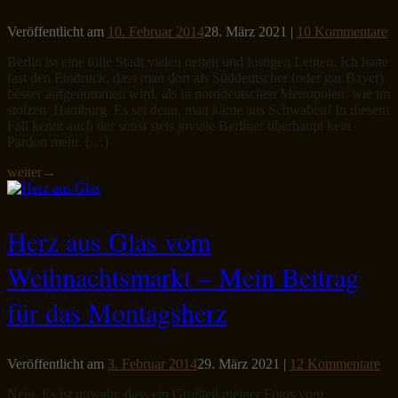
Veröffentlicht am
10. Februar 2014
28. März 2021
|
10 Kommentare
Berlin ist eine tolle Stadt vielen netten und lustigen Leuten. Ich hatte
fast den Eindruck, dass man dort als Süddeutscher (oder gar Bayer)
besser aufgenommen wird, als in norddeutschen Metropolen, wie im
stolzen Hamburg. Es sei denn, man käme aus Schwaben! In diesem
Fall kennt auch der sonst stets joviale Berliner überhaupt kein
Pardon mehr. […]
weiter
→
Herz aus Glas vom
Weihnachtsmarkt – Mein Beitrag
für das Montagsherz
Veröffentlicht am
3. Februar 2014
29. März 2021
|
12 Kommentare
Nein. Es ist unwahr, dass ein Großteil meiner Fotos vom