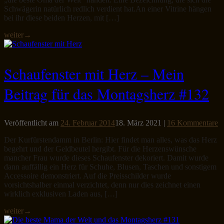
Schwägerin natürlich redlich verdient hat.An einer Vitrine hängen
bei ihr diese beiden Herzen, mit […]
weiter
→
Schaufenster mit Herz – Mein
Beitrag für das Montagsherz #132
Veröffentlicht am
24. Februar 2014
18. März 2021
|
16 Kommentare
Der Kurfürstendamm in Berlin: Hier findet man alles, was das Herz
begehrt und der Geldbeutel hergibt. Für die Herzenswünsche
mancher Frau wurde dieses Schaufenster dekoriert. Damit wurde
dann auffällig ein Herz für Schuhe, Blusen, Taschen und sonstigem
Accessoire demonstriert. Auf die Preisschilder wurde
vorsichtshalber einmal verzichtet, denn nur dies zeichnet einen
wirklich exklusiven Laden aus, […]
weiter
→