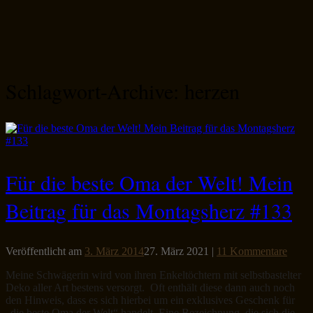
Schlagwort-Archive:
herzen
Für die beste Oma der Welt! Mein
Beitrag für das Montagsherz #133
Veröffentlicht am
3. März 2014
27. März 2021
|
11 Kommentare
Meine Schwägerin wird von ihren Enkeltöchtern mit selbstbastelter
Deko aller Art bestens versorgt. Oft enthält diese dann auch noch
den Hinweis, dass es sich hierbei um ein exklusives Geschenk für
„die beste Oma der Welt“ handelt. Eine Bezeichnung, die sich die