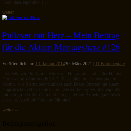
Herz, dass eigentlich […]
weiter
→
Pullover mit Herz – Mein Beitrag
für die Aktion Montagsherz #126
Veröffentlicht am
13. Januar 2014
30. März 2021
|
11 Kommentare
Oberteile wie Pullis oder Shirts mit Herzmotiv sind ja der Hit der
Herbst- und Wintermode 2013. Tatsächlich tun es aber andere
Motive, wie Sterne oder Smileys auch.Diese Oberteil mit einem
eingestrickten Herz habe ich nicht erworben, obwohl er eigentlich
mit den groben Maschen und den gestreiften Ärmeln ganz fesch
aussieht. Auch die Farbe gefällt mir […]
weiter
→
Beitragsnavigation