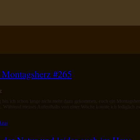
s Montagsherz #265
e
ng bin ich schon lange nicht mehr dazu gekommen, euch ein Montagshe
. Während meines Aufenthalts von einer Woche konnte ich lediglich zw
 der Natur und leider auch im Haus