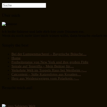
Suche
nach:
Über mich
Ich heiße Sabiene und lade dich hier zum Träumen ein.
Wenn du noch mehr über mich wissen willst, dann besuche einfach m
Simply the best
Bei der Lumpenmacherei – Bayerische Bräuche…
Home
Freiheitsstatue von New York und ihre großen Füße
Spirale auf Teneriffa – Mein Beitrag für…
Verkehrte Welt im Toppels Haus bei Wertheim –…
Catcontent – Süße Katzenfotos aus Kroatien…
Herz aus Weidenzweigen vom Polarkreis –…
Besucht mich auf: