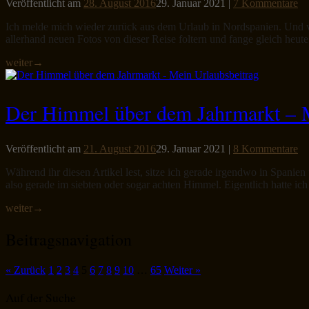
Veröffentlicht am
28. August 2016
29. Januar 2021
|
7 Kommentare
Ich melde mich wieder zurück aus dem Urlaub in Nordspanien. Und vi
allerhand neuen Fotos von dieser Reise foltern und fange gleich heu
weiter
→
Der Himmel über dem Jahrmarkt – M
Veröffentlicht am
21. August 2016
29. Januar 2021
|
8 Kommentare
Während ihr diesen Artikel lest, sitze ich gerade irgendwo in Spanie
also gerade im siebten oder sogar achten Himmel. Eigentlich hatte ich
weiter
→
Beitragsnavigation
« Zurück
1
2
3
4
5
6
7
8
9
10
…
65
Weiter »
Auf der Suche