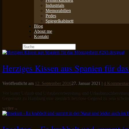
Fensterkabinett
Industrials
Memorabilien
Pedes
Spiegelkabinett
Blog
About me
Kontakt
Suche
nach:
Herziges Kissen aus Spanien für da
Veröffentlicht am
12. September 2016
27. Januar 2021
|
4 Kommentar
Vor lauter Urlaub und Urlaubsvorbereitung und Urlaubsnachbereitu
Gegensatz zu Hamburg eine ziemlich herzlose Gegend zu sein scheint
weiter
→
Insekten – Es krabbelt und summt in