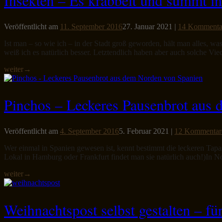
Veröffentlicht am
11. September 2016
27. Januar 2021
|
14 Kommenta
Ist man – so wie ich – in der Stadt groß geworden, hält man alles, wa
weiß ich es natürlich besser. Letztendlich haben aber auch solche Vi
weiter
→
Pinchos – Leckeres Pausenbrot aus
Veröffentlicht am
4. September 2016
5. Februar 2021
|
12 Kommentar
Wer einmal in Spanien gewesen ist, kennt bestimmt die leckeren Tapa
Lokal in Hamburg oder Frankfurt findet man sie natürlich auch!)In No
weiter
→
Weihnachtspost selbst gestalten – f