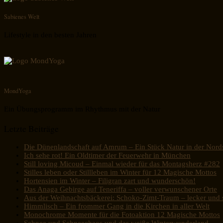
Sabienes Welt
Lifestyle in den besten Jahren
MondYoga
Ein Übungsprogramm im Rhythmus mit der Natur
Letzte Beiträge
Die Dünenlandschaft auf Amrum – Ein Stück Natur in der Nord
Ich sehe rot! Ein Oldtimer der Feuerwehr in München
Still loving Micoud – Einmal wieder für das Montagsherz #282
Stilles leben oder Stillleben im Winter für 12 Magische Mottos
Hortensien im Winter – Filigran zart und wunderschön!
Das Anaga Gebirge auf Teneriffa – voller verwunschener Orte
Aus der Weihnachtsbäckerei: Schoko-Zimt-Traum – lecker und s
Himmlisch – Ein frommer Gang in die Kirchen in aller Welt
Monochrome Momente für die Fotoaktion 12 Magische Mottos