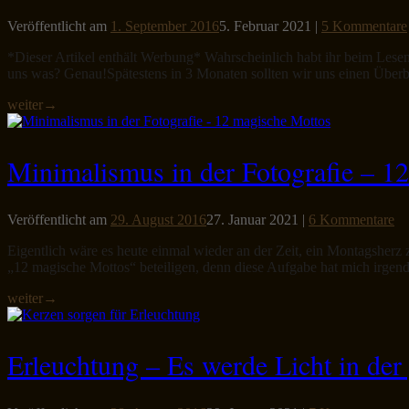
Veröffentlicht am
1. September 2016
5. Februar 2021
|
5 Kommentare
*Dieser Artikel enthält Werbung* Wahrscheinlich habt ihr beim Lesen 
uns was? Genau!Spätestens in 3 Monaten sollten wir uns einen Überb
weiter
→
Minimalismus in der Fotografie – 1
Veröffentlicht am
29. August 2016
27. Januar 2021
|
6 Kommentare
Eigentlich wäre es heute einmal wieder an der Zeit, ein Montagsher
„12 magische Mottos“ beteiligen, denn diese Aufgabe hat mich irgend
weiter
→
Erleuchtung – Es werde Licht in der